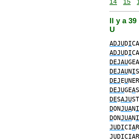
14
15
Il y a 39
U
ADJU
D
I
C
ADJU
D
I
C
DEJAU
GE
DEJAU
N
I
DEJ
E
U
NE
DEJU
GE
A
DE
S
AJU
S
D
ON
JUA
N
D
ON
JUA
N
JUDI
CI
A
JUDI
CI
A