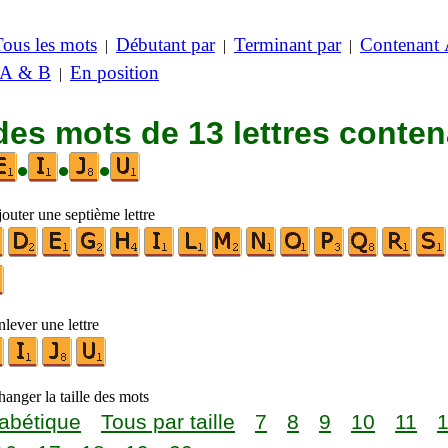
Tous les mots
Débutant par
Terminant par
Contenant
|
|
|
 A & B
En position
|
des mots de 13 lettres conte
•
•
•
outer une septième lettre
lever une lettre
anger la taille des mots
abétique
Tous par taille
7
8
9
10
11