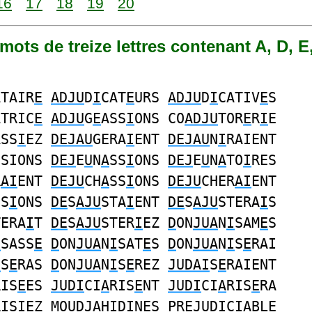
16
17
18
19
20
 mots de treize lettres contenant A, D, E, 
ATAIR
E
ADJU
D
I
CAT
E
URS
ADJU
D
I
CATIV
E
S
ATRIC
E
ADJU
G
E
ASS
I
ONS CO
ADJU
TOR
E
R
I
E
ASS
I
EZ
DEJAU
GERA
I
ENT
DEJAU
N
I
RAIENT
SSIONS
DEJ
E
U
N
A
SS
I
ONS
DEJ
E
U
N
A
TO
I
RES
R
AI
ENT
DEJU
CH
A
SS
I
ONS
DEJU
CHER
AI
ENT
SS
I
ONS
DE
S
AJU
STA
I
ENT
DE
S
AJU
STERA
I
S
TERA
I
T
DE
S
AJU
STER
I
EZ
D
ON
JUA
N
I
SAM
E
S
I
SASS
E
D
ON
JUA
N
I
SAT
E
S
D
ON
JUA
N
I
S
E
RAI
I
S
E
RAS
D
ON
JUA
N
I
S
E
REZ
JUDAI
S
E
RAIENT
RIS
E
ES
JUDI
CI
A
RIS
E
NT
JUDI
CI
A
RIS
E
RA
RISI
E
Z MO
UDJA
H
I
DIN
E
S PR
EJUDI
CI
A
BLE