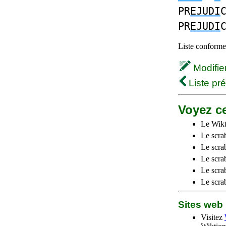
PR
EJUDI
PR
EJUDI
Liste conforme 
Modifier 
Liste pr
Voyez ce
Le Wikt
Le scra
Le scra
Le scrab
Le scra
Le scra
Sites we
Visitez