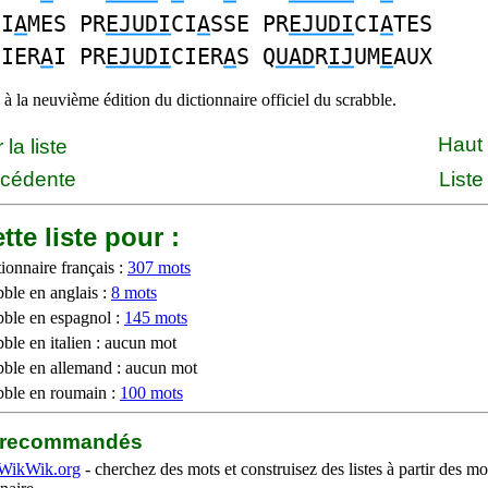
CI
A
MES PR
EJUDI
CI
A
SSE PR
EJUDI
CI
A
TES
CIER
A
I PR
EJUDI
CIER
A
S Q
UAD
R
IJ
UM
E
AUX
à la neuvième édition du dictionnaire officiel du scrabble.
Haut
la liste
écédente
Liste
tte liste pour :
ionnaire français :
307 mots
bble en anglais :
8 mots
bble en espagnol :
145 mots
ble en italien : aucun mot
bble en allemand : aucun mot
bble en roumain :
100 mots
b recommandés
WikWik.org
- cherchez des mots et construisez des listes à partir des mo