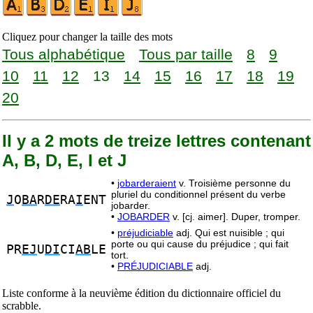
Cliquez pour changer la taille des mots
Tous alphabétique
Tous par taille
8
9
10
11
12
13
14
15
16
17
18
19
20
Il y a 2 mots de treize lettres contenant
A, B, D, E, I et J
•
jobarderaient
v. Troisième personne du
pluriel du conditionnel présent du verbe
J
O
BA
R
DE
RA
I
ENT
jobarder.
•
JOBARDER
v. [cj. aimer]. Duper, tromper.
•
préjudiciable
adj. Qui est nuisible ; qui
porte ou qui cause du préjudice ; qui fait
PR
EJ
U
DI
CI
AB
LE
tort.
•
PRÉJUDICIABLE
adj.
Liste conforme à la neuvième édition du dictionnaire officiel du
scrabble.