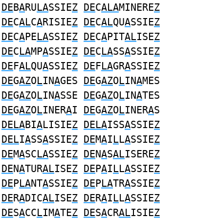
DE
B
A
RU
LA
SSIE
Z
DE
C
ALA
MINERE
Z
DE
C
AL
C
A
RISIE
Z
DE
C
AL
QU
A
SSIE
Z
DE
C
A
PE
LA
SSIE
Z
DE
C
A
PIT
AL
ISE
Z
DE
C
LA
MP
A
SSIE
Z
DE
C
LA
SS
A
SSIE
Z
DE
F
AL
QU
A
SSIE
Z
DE
F
LA
GR
A
SSIE
Z
DE
G
AZ
O
L
IN
A
GES
DE
G
AZ
O
L
IN
A
MES
DE
G
AZ
O
L
IN
A
SSE
DE
G
AZ
O
L
IN
A
TES
DE
G
AZ
O
L
INER
A
I
DE
G
AZ
O
L
INER
A
S
DELA
BI
A
LISIE
Z
DELA
ISS
A
SSIE
Z
DEL
I
A
SS
A
SSIE
Z
DE
M
A
I
L
L
A
SSIE
Z
DE
M
A
SC
LA
SSIE
Z
DE
N
A
S
AL
ISERE
Z
DE
N
A
TUR
AL
ISE
Z
DE
P
A
I
L
L
A
SSIE
Z
DE
P
LA
NT
A
SSIE
Z
DE
P
LA
TR
A
SSIE
Z
DE
R
A
DIC
AL
ISE
Z
DE
R
A
I
L
L
A
SSIE
Z
DE
S
A
CC
L
IM
A
TE
Z
DE
S
A
CR
AL
ISIE
Z