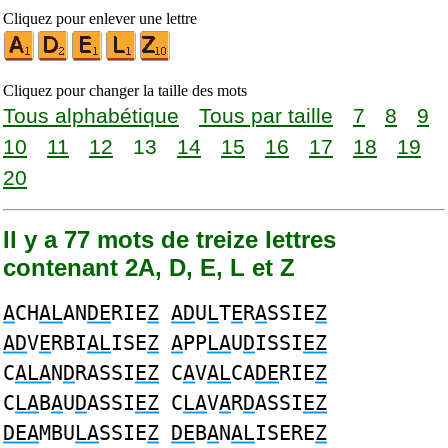
Cliquez pour enlever une lettre
Cliquez pour changer la taille des mots
Tous alphabétique
Tous par taille
7
8
9
10
11
12
13
14
15
16
17
18
19
20
Il y a 77 mots de treize lettres
contenant 2A, D, E, L et Z
A
CH
AL
AN
DE
RIE
Z
AD
U
L
T
E
R
A
SSIE
Z
AD
V
E
RBI
AL
ISE
Z
A
PP
LA
U
D
ISSI
EZ
C
ALA
N
D
RASSI
EZ
C
A
V
AL
CA
DE
RIE
Z
C
LA
B
A
U
D
ASSI
EZ
C
LA
V
A
R
D
ASSI
EZ
DEA
MBU
LA
SSIE
Z
DE
B
A
N
AL
ISERE
Z