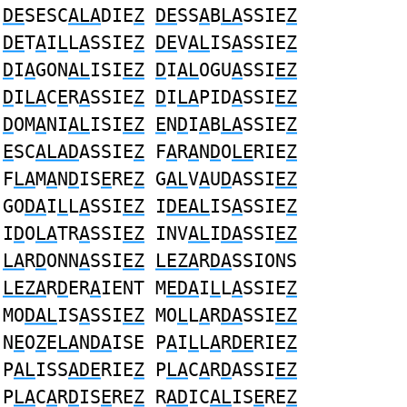
DE
SESC
ALA
DIE
Z
DE
SS
A
B
LA
SSIE
Z
DE
T
A
I
L
L
A
SSIE
Z
DE
V
AL
IS
A
SSIE
Z
D
I
A
GON
AL
ISI
EZ
D
I
AL
OGU
A
SSI
EZ
D
I
LA
C
E
R
A
SSIE
Z
D
I
LA
PID
A
SSI
EZ
D
OM
A
NI
AL
ISI
EZ
E
N
D
I
A
B
LA
SSIE
Z
E
SC
ALAD
ASSIE
Z
F
A
R
A
N
D
O
LE
RIE
Z
F
LA
M
A
N
D
IS
E
RE
Z
G
AL
V
A
U
D
ASSI
EZ
GO
DA
I
L
L
A
SSI
EZ
I
DEAL
IS
A
SSIE
Z
I
D
O
LA
TR
A
SSI
EZ
INV
AL
I
DA
SSI
EZ
LA
R
D
ONN
A
SSI
EZ
LEZA
R
DA
SSIONS
LEZA
R
D
ER
A
IENT M
EDA
I
L
L
A
SSIE
Z
MO
DAL
IS
A
SSI
EZ
MO
L
L
A
R
DA
SSI
EZ
N
E
O
Z
E
LA
N
DA
ISE P
A
I
L
L
A
R
DE
RIE
Z
P
AL
ISS
ADE
RIE
Z
P
LA
C
A
R
D
ASSI
EZ
P
LA
C
A
R
D
IS
E
RE
Z
R
AD
IC
AL
IS
E
RE
Z