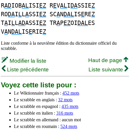
R
AD
IOB
AL
ISI
EZ
R
E
V
AL
I
DA
SSIE
Z
RO
DA
I
L
L
A
SSI
EZ
SC
A
N
DAL
IS
E
RE
Z
T
A
I
L
L
AD
ASSI
EZ
TR
A
P
EZ
OI
DAL
ES
V
A
N
DAL
IS
E
RIE
Z
Liste conforme à la neuvième édition du dictionnaire officiel du
scrabble.
Haut de page
Modifier la liste
Liste précédente
Liste suivante
Voyez cette liste pour :
Le Wiktionnaire français :
452 mots
Le scrabble en anglais :
32 mots
Le scrabble en espagnol :
435 mots
Le scrabble en italien :
316 mots
Le scrabble en allemand : aucun mot
Le scrabble en roumain :
524 mots