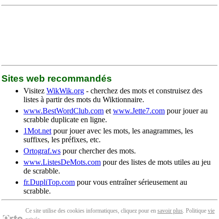
Sites web recommandés
Visitez
WikWik.org
- cherchez des mots et construisez des
listes à partir des mots du Wiktionnaire.
www.BestWordClub.com
et
www.Jette7.com
pour jouer au
scrabble duplicate en ligne.
1Mot.net
pour jouer avec les mots, les anagrammes, les
suffixes, les préfixes, etc.
Ortograf.ws
pour chercher des mots.
www.ListesDeMots.com
pour des listes de mots utiles au jeu
de scrabble.
fr.DupliTop.com
pour vous entraîner sérieusement au
scrabble.
Ce site utilise des cookies informatiques, cliquez pour en
savoir plus
. Politique
vie