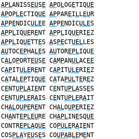
APL
ANISS
EU
S
E
AP
O
L
OG
E
TIQ
UE
AP
OP
LE
CTIQ
UE
AP
PAR
E
I
L
L
EU
R
AP
P
E
NDIC
ULE
E
AP
P
E
NDIC
ULE
S
AP
P
L
IQ
UE
R
E
NT
AP
P
L
IQ
UE
RI
E
Z
AP
P
L
IQ
UE
TT
E
S
A
S
PE
CT
UEL
LES
AU
TOC
EP
HA
LE
S
AU
TOR
EPL
IQU
E
C
AL
O
P
ORT
EU
S
E
C
A
M
P
AN
UL
AC
EE
C
AP
IT
ULE
R
E
NT C
AP
IT
ULE
RI
E
Z
C
A
TA
LEP
TIQ
UE
C
A
TA
PUL
T
E
R
E
Z
C
E
NT
UPLA
I
E
NT C
E
NT
UPLA
SS
E
S
C
E
NT
UPLE
R
A
IS C
E
NT
UPLE
R
A
IT
CH
AL
O
UPE
R
E
NT CH
AL
O
UPE
RI
E
Z
CH
A
NT
EPLEU
RE CH
APL
IN
E
SQ
UE
CONTR
EPLA
Q
UE
CO
PULE
R
A
I
E
NT
COS
PLA
Y
EU
S
E
S CO
UPA
B
LE
M
E
NT