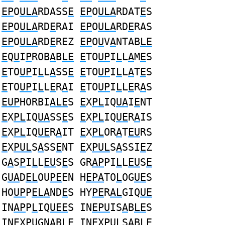
EP
O
ULA
RDASS
E
EP
O
ULA
RDAT
E
S
EP
O
ULA
RD
E
RAI
EP
O
ULA
RD
E
RAS
EP
O
ULA
RD
E
REZ
EP
O
U
V
A
NTAB
LE
E
Q
U
I
P
ROB
A
B
LE
E
TO
UP
I
L
L
A
M
E
S
E
TO
UP
I
L
L
A
SS
E
E
TO
UP
I
L
L
A
T
E
S
E
TO
UP
I
L
L
E
R
A
I
E
TO
UP
I
L
L
E
R
A
S
EUP
HORBI
ALE
S
E
X
PL
IQ
UA
I
E
NT
E
X
PL
IQ
UA
SS
E
S
E
X
PL
IQ
UE
R
A
IS
E
X
PL
IQ
UE
R
A
IT
E
X
PL
OR
A
T
EU
RS
E
X
PUL
S
A
SS
E
NT
E
X
PUL
S
A
SSI
E
Z
G
A
S
P
I
L
L
EU
S
E
S GR
AP
PI
L
L
EU
S
E
G
UA
D
EL
OU
PE
EN H
EPA
TO
L
OG
UE
S
HO
UP
P
ELA
ND
E
S HY
PE
R
AL
GIQ
UE
IN
AP
P
L
IQ
UEE
S IN
EPU
IS
A
B
LE
S
IN
E
X
PU
GN
A
B
LE
IN
E
X
PUL
S
A
BL
E