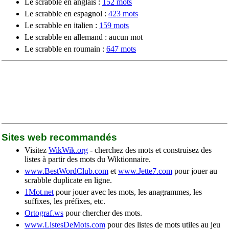
Le scrabble en anglais :
152 mots
Le scrabble en espagnol :
423 mots
Le scrabble en italien :
159 mots
Le scrabble en allemand : aucun mot
Le scrabble en roumain :
647 mots
Sites web recommandés
Visitez
WikWik.org
- cherchez des mots et construisez des
listes à partir des mots du Wiktionnaire.
www.BestWordClub.com
et
www.Jette7.com
pour jouer au
scrabble duplicate en ligne.
1Mot.net
pour jouer avec les mots, les anagrammes, les
suffixes, les préfixes, etc.
Ortograf.ws
pour chercher des mots.
www.ListesDeMots.com
pour des listes de mots utiles au jeu