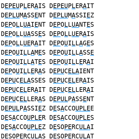
D
EPEU
P
L
ER
A
IS D
EPEU
P
L
ER
A
IT
D
EPLU
M
A
SS
E
NT D
EPLU
M
A
SSI
E
Z
D
EP
O
L
L
UA
I
E
NT D
EP
O
L
L
UA
NT
E
S
D
EP
O
L
L
UA
SS
E
S D
EP
O
L
L
UE
R
A
IS
D
EP
O
L
L
UE
R
A
IT D
EP
O
U
I
L
L
A
G
E
S
D
EP
O
U
I
L
L
A
M
E
S D
EP
O
U
I
L
L
A
SS
E
D
EP
O
U
I
L
L
A
T
E
S D
EP
O
U
I
L
L
E
R
A
I
D
EP
O
U
I
L
L
E
R
A
S D
EPU
C
ELA
IENT
D
EPU
C
ELA
SSES D
EPU
C
EL
ER
A
IS
D
EPU
C
EL
ER
A
IT D
EPU
C
EL
LER
A
I
D
EPU
C
EL
LER
A
S D
EPUL
P
A
SS
E
NT
D
EPUL
P
A
SSI
E
Z D
E
S
A
CCO
UPLE
E
D
E
S
A
CCO
UPLE
R D
E
S
A
CCO
UPLE
S
D
E
S
A
CCO
UPLE
Z D
E
SO
PE
RC
ULA
I
D
E
SO
PE
RC
ULA
S D
E
SO
PE
RC
ULA
T