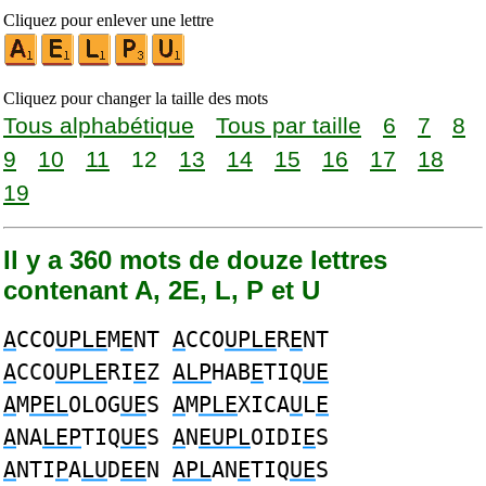
Cliquez pour enlever une lettre
Cliquez pour changer la taille des mots
Tous alphabétique
Tous par taille
6
7
8
9
10
11
12
13
14
15
16
17
18
19
Il y a 360 mots de douze lettres
contenant A, 2E, L, P et U
A
CCO
UPLE
M
E
NT
A
CCO
UPLE
R
E
NT
A
CCO
UPLE
RI
E
Z
ALP
HAB
E
TIQ
UE
A
M
PEL
OLOG
UE
S
A
M
PLE
XICA
U
L
E
A
NA
LEP
TIQ
UE
S
A
N
EUPL
OIDI
E
S
A
NTI
P
A
LU
D
EE
N
APL
AN
E
TIQ
UE
S