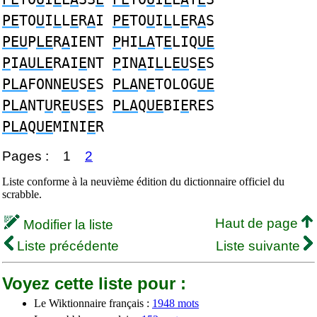
PE
TO
U
I
L
L
E
R
A
I
PE
TO
U
I
L
L
E
R
A
S
PEU
P
LE
R
A
IENT
P
HI
LA
T
E
LIQ
UE
P
I
AULE
RAI
E
NT
P
IN
A
I
L
L
EU
S
E
S
PLA
FONN
EU
S
E
S
PLA
N
E
TOLOG
UE
PLA
NT
U
R
E
US
E
S
PLA
Q
UE
BI
E
RES
PLA
Q
UE
MINI
E
R
Pages :
1
2
Liste conforme à la neuvième édition du dictionnaire officiel du
scrabble.
Haut de page
Modifier la liste
Liste précédente
Liste suivante
Voyez cette liste pour :
Le Wiktionnaire français :
1948 mots