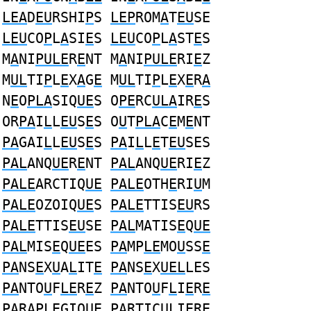
LEA
D
EU
RSHI
P
S
LEP
ROM
A
T
EU
SE
LEU
CO
P
L
A
SI
E
S
LEU
CO
P
L
A
ST
E
S
M
A
NI
PULE
R
E
NT M
A
NI
PULE
RI
E
Z
M
UL
TI
P
L
E
X
A
G
E
M
UL
TI
P
L
E
X
E
R
A
N
E
O
PLA
SIQ
UE
S O
PE
RC
ULA
IR
E
S
OR
PA
I
L
L
EU
S
E
S O
U
T
PLA
C
E
M
E
NT
PA
GAI
L
L
EU
S
E
S
PA
I
L
L
E
T
EU
SES
PAL
ANQ
UE
R
E
NT
PAL
ANQ
UE
RI
E
Z
PALE
ARCTIQ
UE
PALE
OTH
E
RI
U
M
PALE
OZOIQ
UE
S
PALE
TTIS
EU
RS
PALE
TTIS
EU
SE
PAL
MATIS
E
Q
UE
PAL
MIS
E
Q
UE
ES
PA
MP
LE
MO
U
SS
E
PA
NS
E
X
U
A
L
IT
E
PA
NS
E
X
UEL
LES
PA
NTO
U
F
LE
R
E
Z
PA
NTO
U
F
L
I
E
R
E
PA
RAP
LE
GIQ
UE
PA
RTIC
UL
I
E
R
E