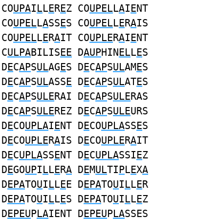
CO
UPA
I
L
L
E
R
E
Z CO
UPEL
L
A
I
E
NT
CO
UPEL
L
A
SS
E
S CO
UPEL
L
E
R
A
IS
CO
UPEL
L
E
R
A
IT CO
UPLE
R
A
I
E
NT
C
ULPA
BILIS
EE
D
AUP
HIN
EL
L
E
S
D
E
C
AP
S
UL
AG
E
S D
E
C
AP
S
UL
AM
E
S
D
E
C
AP
S
UL
ASS
E
D
E
C
AP
S
UL
AT
E
S
D
E
C
AP
S
ULE
RAI D
E
C
AP
S
ULE
RAS
D
E
C
AP
S
ULE
REZ D
E
C
AP
S
ULE
URS
D
E
CO
UPLA
I
E
NT D
E
CO
UPLA
SS
E
S
D
E
CO
UPLE
R
A
IS D
E
CO
UPLE
R
A
IT
D
E
C
UPLA
SS
E
NT D
E
C
UPLA
SSI
E
Z
D
E
GO
UP
I
L
L
E
R
A
D
E
M
UL
TI
P
L
E
X
A
D
EPA
TO
U
I
L
L
E
E D
EPA
TO
U
I
L
L
E
R
D
EPA
TO
U
I
L
L
E
S D
EPA
TO
U
I
L
L
E
Z
D
EPEU
P
LA
IENT D
EPEU
P
LA
SSES