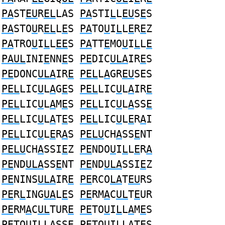
PA
ST
EU
R
EL
LAS
PA
STI
L
L
EU
S
E
S
PA
STO
U
R
EL
L
E
S
PA
TO
U
I
L
L
E
R
E
Z
PA
TRO
U
I
L
L
EE
S
PA
TT
E
MO
U
I
L
L
E
PAUL
INI
E
NN
E
S
PE
DIC
ULA
IR
E
S
PE
DONC
ULA
IR
E
PEL
L
A
GR
EU
SES
PEL
LIC
U
L
A
G
E
S
PEL
LIC
U
L
A
IR
E
PEL
LIC
U
L
A
M
E
S
PEL
LIC
U
L
A
SS
E
PEL
LIC
U
L
A
T
E
S
PEL
LIC
U
L
E
R
A
I
PEL
LIC
U
L
E
R
A
S
PELU
CH
A
SS
E
NT
PELU
CH
A
SSI
E
Z
PE
NDO
U
I
L
L
E
R
A
PE
ND
ULA
SS
E
NT
PE
ND
ULA
SSI
E
Z
PE
NINS
ULA
IR
E
PE
RCO
LA
T
EU
RS
PE
R
L
ING
UA
L
E
S
PE
RM
A
C
UL
T
E
UR
PE
RM
A
C
UL
TUR
E
PE
TO
U
I
L
L
A
M
E
S
PE
TO
U
I
L
L
A
SS
E
PE
TO
U
I
L
L
A
T
E
S