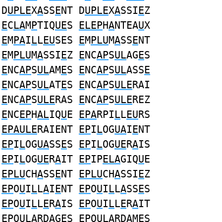
D
UPLE
X
A
SS
E
NT D
UPLE
X
A
SSI
E
Z
E
C
LA
M
P
TIQ
UE
S
ELEP
H
A
NTEA
U
X
E
M
PA
I
L
L
EU
SES
E
M
PLU
M
A
SS
E
NT
E
M
PLU
M
A
SSI
E
Z
E
NC
AP
S
UL
AG
E
S
E
NC
AP
S
UL
AM
E
S
E
NC
AP
S
UL
ASS
E
E
NC
AP
S
UL
AT
E
S
E
NC
AP
S
ULE
RAI
E
NC
AP
S
ULE
RAS
E
NC
AP
S
ULE
REZ
E
NC
EP
H
AL
IQ
U
E
EPA
RPI
L
L
EU
RS
EPAULE
RAIENT
EP
I
L
OG
UA
I
E
NT
EP
I
L
OG
UA
SS
E
S
EP
I
L
OG
UE
R
A
IS
EP
I
L
OG
UE
R
A
IT
EP
IP
ELA
GIQ
U
E
EPLU
CH
A
SS
E
NT
EPLU
CH
A
SSI
E
Z
EP
O
U
I
L
L
A
I
E
NT
EP
O
U
I
L
L
A
SS
E
S
EP
O
U
I
L
L
E
R
A
IS
EP
O
U
I
L
L
E
R
A
IT
EP
O
ULA
RDAG
E
S
EP
O
ULA
RDAM
E
S