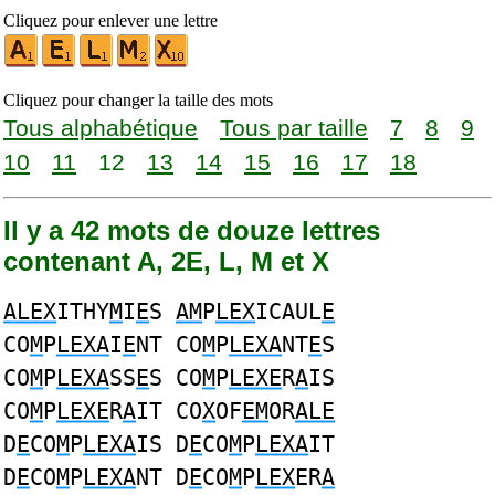
Cliquez pour enlever une lettre
Cliquez pour changer la taille des mots
Tous alphabétique
Tous par taille
7
8
9
10
11
12
13
14
15
16
17
18
Il y a 42 mots de douze lettres
contenant A, 2E, L, M et X
ALEX
ITHY
M
I
E
S
AM
P
LEX
ICAUL
E
CO
M
P
LEXA
I
E
NT CO
M
P
LEXA
NT
E
S
CO
M
P
LEXA
SS
E
S CO
M
P
LEXE
R
A
IS
CO
M
P
LEXE
R
A
IT CO
X
OF
EM
OR
ALE
D
E
CO
M
P
LEXA
IS D
E
CO
M
P
LEXA
IT
D
E
CO
M
P
LEXA
NT D
E
CO
M
P
LEX
ER
A