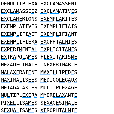
D
EM
U
L
TIPL
EXA
EX
C
LAM
ASS
E
NT
EX
C
LAM
ASSI
E
Z
EX
C
LAM
ATIV
E
S
EX
C
LAME
RIONS
EXEM
P
LA
RITES
EXEM
P
LA
TIVES
EXEM
P
L
IFI
A
IS
EXEM
P
L
IFI
A
IT
EXEM
P
L
IFI
A
NT
EXEM
P
L
IFIER
A
EX
OPHT
ALM
I
E
S
EX
P
E
RI
M
ENT
AL
EX
P
L
ICIT
AME
S
EX
TR
A
PO
L
A
ME
S F
LEX
IT
A
RIS
ME
H
EXA
D
E
CI
M
A
L
E IN
EX
PRI
MA
B
LE
MAL
A
XE
RAI
E
NT
MAX
I
L
LIP
E
D
E
S
MAX
IMA
L
IS
EE
S
ME
DICO
LE
G
A
U
X
ME
T
A
GA
L
A
X
I
E
S
M
U
L
TIPL
EXA
G
E
M
U
L
TIPL
EXE
R
A
M
YOR
ELAX
ANT
E
PI
XEL
LIS
AME
S S
EXA
G
E
SI
M
A
L
E
S
EX
U
AL
ISA
ME
S
XE
ROPHT
ALM
I
E