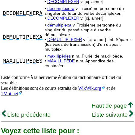
•
DÉCOMPLEXER
v. [cj. aimer].
•
décomplexera
v. Troisième personne du
D
ECO
MPL
E
X
ER
A
singulier du futur du verbe décomplexer.
•
DÉCOMPLEXER
v. [cj. aimer].
•
démultiplexa
v. Troisième personne du
singulier du passé simple du verbe
démultiplexer.
D
E
M
U
L
TI
P
LE
XA
•
DÉMULTIPLEXER
v. [cj. aimer]. Inf. Séparer
(les voies de transmission) d’un dispositif
multiplex.
•
maxillipèdes
n.m. Pluriel de maxillipède.
MAX
I
L
LI
P
E
D
ES
•
MAXILLIPÈDE
n.m. Appendice des
crustacés.
Liste conforme à la neuvième édition du dictionnaire officiel du
scrabble.
Les définitions sont de courts extraits de
WikWik.org
et de
1Mot.net
.
Haut de page
Liste précédente
Liste suivante
Voyez cette liste pour :