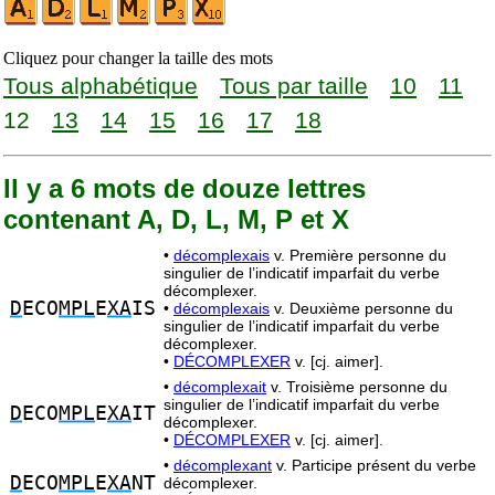
Cliquez pour changer la taille des mots
Tous alphabétique
Tous par taille
10
11
12
13
14
15
16
17
18
Il y a 6 mots de douze lettres
contenant A, D, L, M, P et X
•
décomplexais
v. Première personne du
singulier de l’indicatif imparfait du verbe
décomplexer.
D
ECO
MPL
E
XA
IS
•
décomplexais
v. Deuxième personne du
singulier de l’indicatif imparfait du verbe
décomplexer.
•
DÉCOMPLEXER
v. [cj. aimer].
•
décomplexait
v. Troisième personne du
singulier de l’indicatif imparfait du verbe
D
ECO
MPL
E
XA
IT
décomplexer.
•
DÉCOMPLEXER
v. [cj. aimer].
•
décomplexant
v. Participe présent du verbe
D
ECO
MPL
E
XA
NT
décomplexer.