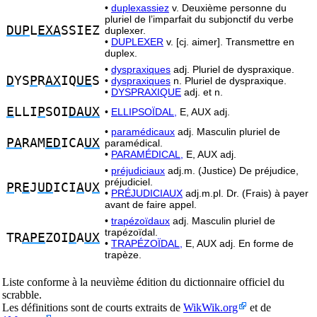
•
duplexassiez
v. Deuxième personne du
pluriel de l’imparfait du subjonctif du verbe
DUP
L
EXA
SSIEZ
duplexer.
•
DUPLEXER
v. [cj. aimer]. Transmettre en
duplex.
•
dyspraxiques
adj. Pluriel de dyspraxique.
D
YS
P
R
AX
IQ
UE
S
•
dyspraxiques
n. Pluriel de dyspraxique.
•
DYSPRAXIQUE
adj. et n.
E
LLI
P
SOI
DAUX
•
ELLIPSOÏDAL,
E, AUX adj.
•
paramédicaux
adj. Masculin pluriel de
PA
RAM
ED
ICA
UX
paramédical.
•
PARAMÉDICAL,
E, AUX adj.
•
préjudiciaux
adj.m. (Justice) De préjudice,
préjudiciel.
P
R
E
J
UD
ICI
A
U
X
•
PRÉJUDICIAUX
adj.m.pl. Dr. (Frais) à payer
avant de faire appel.
•
trapézoïdaux
adj. Masculin pluriel de
trapézoïdal.
TR
APE
ZOI
D
A
UX
•
TRAPÉZOÏDAL,
E, AUX adj. En forme de
trapèze.
Liste conforme à la neuvième édition du dictionnaire officiel du
scrabble.
Les définitions sont de courts extraits de
WikWik.org
et de