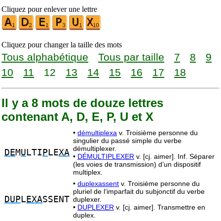
Cliquez pour enlever une lettre
Cliquez pour changer la taille des mots
Tous alphabétique
Tous par taille
7
8
9
10
11
12
13
14
15
16
17
18
Il y a 8 mots de douze lettres
contenant A, D, E, P, U et X
•
démultiplexa
v. Troisième personne du
singulier du passé simple du verbe
démultiplexer.
DE
M
U
LTI
P
LE
XA
•
DÉMULTIPLEXER
v. [cj. aimer]. Inf. Séparer
(les voies de transmission) d’un dispositif
multiplex.
•
duplexassent
v. Troisième personne du
pluriel de l’imparfait du subjonctif du verbe
DUP
L
EXA
SSENT
duplexer.
•
DUPLEXER
v. [cj. aimer]. Transmettre en
duplex.