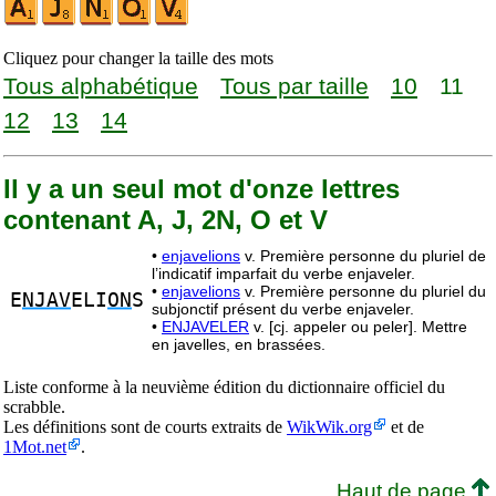
Cliquez pour changer la taille des mots
Tous alphabétique
Tous par taille
10
11
12
13
14
Il y a un seul mot d'onze lettres
contenant A, J, 2N, O et V
•
enjavelions
v. Première personne du pluriel de
l’indicatif imparfait du verbe enjaveler.
•
enjavelions
v. Première personne du pluriel du
E
NJAV
ELI
ON
S
subjonctif présent du verbe enjaveler.
•
ENJAVELER
v. [cj. appeler ou peler]. Mettre
en javelles, en brassées.
Liste conforme à la neuvième édition du dictionnaire officiel du
scrabble.
Les définitions sont de courts extraits de
WikWik.org
et de
1Mot.net
.
Haut de page