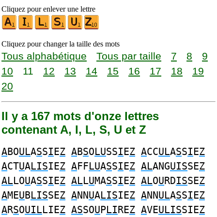
Cliquez pour enlever une lettre
Cliquez pour changer la taille des mots
Tous alphabétique
Tous par taille
7
8
9
10
11
12
13
14
15
16
17
18
19
20
Il y a 167 mots d'onze lettres
contenant A, I, L, S, U et Z
A
BO
UL
A
S
S
I
E
Z
A
B
S
O
LU
SS
I
E
Z
A
CC
UL
A
S
S
I
E
Z
A
CT
U
A
LIS
IE
Z
A
FF
LU
A
S
S
I
E
Z
AL
ANG
UIS
SE
Z
AL
LO
U
A
S
S
I
E
Z
AL
L
U
MA
S
S
I
E
Z
AL
O
U
RD
IS
SE
Z
A
ME
U
B
LIS
SE
Z
A
NN
U
A
LIS
IE
Z
A
NN
UL
A
S
S
I
E
Z
A
R
S
O
UIL
LIE
Z
AS
SO
U
P
LI
RE
Z
A
VE
ULIS
SIE
Z