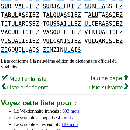
SU
REV
AL
U
I
E
Z
SU
RJ
AL
ER
I
E
Z
SU
R
LIA
SSIE
Z
T
A
B
UL
A
S
S
I
E
Z
T
AL
Q
U
A
S
S
I
E
Z
T
ALU
TA
S
S
I
E
Z
T
I
T
ULA
RI
S
E
Z
TO
US
S
AIL
LE
Z
UL
CER
AS
S
I
E
Z
V
A
C
U
O
LIS
IE
Z
V
AS
O
UIL
LIE
Z
V
I
RT
UAL
I
S
E
Z
V
ISUAL
ISIE
Z
V
UL
C
A
N
IS
IE
Z
V
UL
G
A
R
IS
IE
Z
ZI
GO
U
I
L
L
A
I
S
ZI
NZIN
ULA
I
S
Liste conforme à la neuvième édition du dictionnaire officiel du
scrabble.
Haut de page
Modifier la liste
Liste précédente
Liste suivante
Voyez cette liste pour :
Le Wiktionnaire français :
603 mots
Le scrabble en anglais :
42 mots
Le scrabble en espagnol :
187 mots