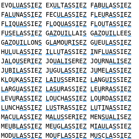
EVO
LUAS
S
I
E
Z
EX
UL
T
AS
S
I
E
Z
F
A
B
UL
A
S
S
I
E
Z
F
ALU
NA
S
S
I
E
Z
FEC
ULAS
S
I
E
Z
F
L
E
U
R
AS
S
I
E
Z
F
LI
Q
UAS
SIE
Z
F
L
OQ
UAS
S
I
E
Z
F
L
O
U
T
AS
S
I
E
Z
F
US
E
LA
SS
I
E
Z
G
AZ
O
UIL
LAI
S
G
AZ
O
UIL
LEE
S
G
AZ
O
UIL
LON
S
G
LA
MO
U
R
IS
E
Z
G
U
EU
LAS
S
I
E
Z
H
UL
UL
AS
S
I
E
Z
IL
L
U
T
AS
SIE
Z
I
NF
LUAS
SIE
Z
J
AL
O
US
ER
I
E
Z
JO
UALIS
ERE
Z
JO
U
RN
ALIS
E
Z
J
U
B
ILAS
SIE
Z
J
U
GU
LAS
S
I
E
Z
J
U
ME
LAS
S
I
E
Z
K
L
O
U
K
AS
S
I
E
Z
LAIUS
SERIE
Z
LA
NG
UIS
SIE
Z
LA
RG
U
A
S
S
I
E
Z
LASU
RASS
I
E
Z
L
E
U
RR
AS
S
I
E
Z
L
EV
U
R
AS
S
I
E
Z
L
O
U
CH
AS
S
I
E
Z
L
O
U
RD
AS
S
I
E
Z
LU
NCH
AS
S
I
E
Z
LUS
TR
A
SS
I
E
Z
LU
T
I
N
AS
SIE
Z
M
A
C
UL
A
S
S
I
E
Z
M
ALUS
SER
I
E
Z
MEN
SUALI
SE
Z
ME
U
B
LAS
S
I
E
Z
ME
U
G
LAS
S
I
E
Z
M
IAUL
A
S
SIE
Z
MOD
ULAS
S
I
E
Z
MO
U
F
LAS
S
I
E
Z
M
US
C
LA
SS
I
E
Z