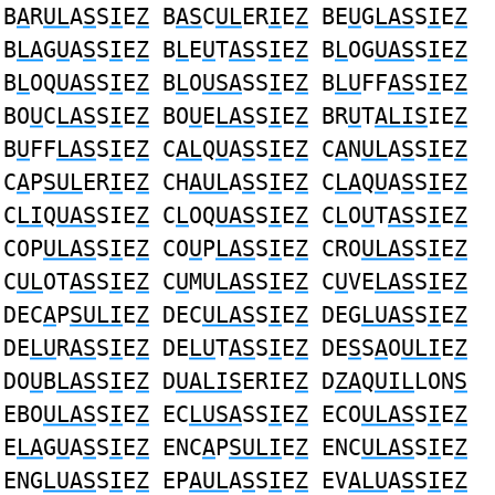
B
A
R
UL
A
S
S
I
E
Z
B
AS
C
UL
ER
I
E
Z
BE
U
G
LAS
S
I
E
Z
B
LA
G
U
A
S
S
I
E
Z
B
L
E
U
T
AS
S
I
E
Z
B
L
OG
UAS
S
I
E
Z
B
L
OQ
UAS
S
I
E
Z
B
L
O
USA
SS
I
E
Z
B
LU
FF
AS
S
I
E
Z
BO
U
C
LAS
S
I
E
Z
BO
U
E
LAS
S
I
E
Z
BR
U
T
ALIS
IE
Z
B
U
FF
LAS
S
I
E
Z
C
AL
Q
U
A
S
S
I
E
Z
C
A
N
UL
A
S
S
I
E
Z
C
A
P
SUL
ER
I
E
Z
CH
AUL
A
S
S
I
E
Z
C
LA
Q
U
A
S
S
I
E
Z
C
LI
Q
UAS
SIE
Z
C
L
OQ
UAS
S
I
E
Z
C
L
O
U
T
AS
S
I
E
Z
COP
ULAS
S
I
E
Z
CO
U
P
LAS
S
I
E
Z
CRO
ULAS
S
I
E
Z
C
UL
OT
AS
S
I
E
Z
C
U
MU
LAS
S
I
E
Z
C
U
VE
LAS
S
I
E
Z
DEC
A
P
SULI
E
Z
DEC
ULAS
S
I
E
Z
DEG
LUAS
S
I
E
Z
DE
LU
R
AS
S
I
E
Z
DE
LU
T
AS
S
I
E
Z
DE
S
S
A
O
ULI
E
Z
DO
U
B
LAS
S
I
E
Z
D
UALIS
ERIE
Z
D
ZA
Q
UIL
LON
S
EBO
ULAS
S
I
E
Z
EC
LUSA
SS
I
E
Z
ECO
ULAS
S
I
E
Z
E
LA
G
U
A
S
S
I
E
Z
ENC
A
P
SULI
E
Z
ENC
ULAS
S
I
E
Z
ENG
LUAS
S
I
E
Z
EP
AUL
A
S
S
I
E
Z
EV
ALU
A
S
S
I
E
Z