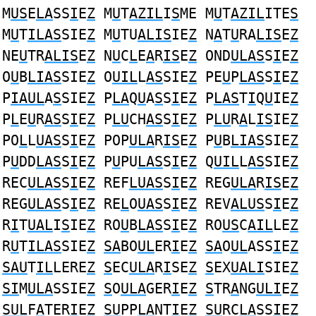
M
US
E
LA
SS
I
E
Z
M
U
T
AZIL
I
S
ME M
U
T
AZIL
ITE
S
M
U
T
ILAS
SIE
Z
M
U
TU
ALIS
IE
Z
N
A
T
U
RA
LIS
E
Z
NE
U
TR
ALIS
E
Z
N
U
C
L
E
A
R
IS
E
Z
OND
ULAS
S
I
E
Z
O
U
B
LIAS
SIE
Z
O
UIL
L
AS
SIE
Z
PE
U
P
LAS
S
I
E
Z
P
IAUL
A
S
SIE
Z
P
LA
Q
U
A
S
S
I
E
Z
P
LAS
T
I
Q
U
IE
Z
P
L
E
U
R
AS
S
I
E
Z
P
LU
CH
AS
S
I
E
Z
P
LU
R
A
L
IS
IE
Z
PO
L
L
UAS
S
I
E
Z
POP
ULA
R
IS
E
Z
P
U
B
LIAS
SIE
Z
P
U
DD
LAS
S
I
E
Z
P
U
PU
LAS
S
I
E
Z
Q
UIL
L
AS
SIE
Z
REC
ULAS
S
I
E
Z
REF
LUAS
S
I
E
Z
REG
ULA
R
IS
E
Z
REG
ULAS
S
I
E
Z
RE
L
O
UAS
S
I
E
Z
REV
ALUS
S
I
E
Z
R
I
T
UAL
I
S
IE
Z
RO
U
B
LAS
S
I
E
Z
RO
US
C
AIL
LE
Z
R
U
T
ILAS
SIE
Z
SA
BO
UL
ER
I
E
Z
SA
O
UL
ASS
I
E
Z
SAU
T
IL
LERE
Z
S
EC
ULA
R
I
SE
Z
S
EX
UALI
SIE
Z
SI
M
ULA
SSIE
Z
S
O
ULA
GER
I
E
Z
S
TR
A
NG
ULI
E
Z
SUL
F
A
TER
I
E
Z
SU
PP
LA
NT
I
E
Z
SU
RC
LA
SS
I
E
Z