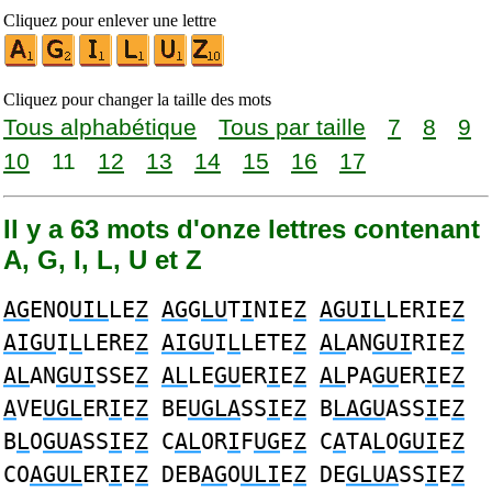
Cliquez pour enlever une lettre
Cliquez pour changer la taille des mots
Tous alphabétique
Tous par taille
7
8
9
10
11
12
13
14
15
16
17
Il y a 63 mots d'onze lettres contenant
A, G, I, L, U et Z
AG
ENO
UIL
LE
Z
AG
G
LU
T
I
NIE
Z
AGUIL
LERIE
Z
AIGU
I
L
LERE
Z
AIGU
I
L
LETE
Z
AL
AN
GUI
RIE
Z
AL
AN
GUI
SSE
Z
AL
LE
GU
ER
I
E
Z
AL
PA
GU
ER
I
E
Z
A
VE
UGL
ER
I
E
Z
BE
UGLA
SS
I
E
Z
B
LAGU
ASS
I
E
Z
B
L
O
GUA
SS
I
E
Z
C
AL
OR
I
F
UG
E
Z
C
A
TA
L
O
GUI
E
Z
CO
AGUL
ER
I
E
Z
DEB
AG
O
ULI
E
Z
DE
GLUA
SS
I
E
Z