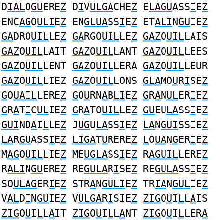
D
IAL
O
GU
ERE
Z
D
I
V
ULGA
CHE
Z
E
LAGU
ASS
I
E
Z
ENC
AG
O
ULI
E
Z
EN
GLUA
SS
I
E
Z
ET
ALI
N
GU
IE
Z
GA
DRO
UIL
LE
Z
GA
RGO
UIL
LE
Z
GAZ
O
UIL
LAIS
GAZ
O
UIL
LAIT
GAZ
O
UIL
LANT
GAZ
O
UIL
LEES
GAZ
O
UIL
LENT
GAZ
O
UIL
LERA
GAZ
O
UIL
LEUR
GAZ
O
UIL
LIEZ
GAZ
O
UIL
LONS
GLA
MO
U
R
I
SE
Z
G
O
UAIL
LERE
Z
G
O
U
RN
A
B
LI
E
Z
G
R
A
N
UL
ER
I
E
Z
G
R
A
T
I
C
UL
IE
Z
G
R
A
TO
UIL
LE
Z
GU
EU
LA
SS
I
E
Z
GUI
ND
A
I
L
LE
Z
J
UG
U
LA
SS
I
E
Z
LA
N
GUI
SSIE
Z
LA
R
GU
ASS
I
E
Z
LIGA
T
U
RERE
Z
L
O
UA
N
G
ER
I
E
Z
M
AG
O
UIL
LIE
Z
ME
UGLA
SS
I
E
Z
R
AGUIL
LERE
Z
R
ALI
N
GU
ERE
Z
RE
GULA
R
I
SE
Z
RE
GULA
SS
I
E
Z
SO
ULAG
ER
I
E
Z
STR
A
N
GULI
E
Z
TR
IA
N
GUL
IE
Z
V
AL
D
I
N
GU
IE
Z
V
ULGA
R
I
SIE
Z
ZIG
O
U
I
L
L
A
IS
ZIG
O
U
I
L
L
A
IT
ZIG
O
U
I
L
L
A
NT
ZIG
O
U
I
L
LER
A