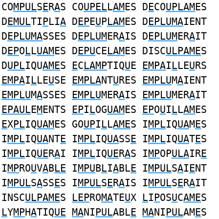
CO
MPUL
S
E
R
A
S CO
UPEL
L
AM
ES D
E
CO
UPLAM
ES
D
EMUL
TI
P
LI
A
D
EP
E
U
P
LAM
ES D
EPLUMA
IENT
D
EPLUMA
SSES D
EPLUM
ER
A
IS D
EPLUM
ER
A
IT
D
EP
O
L
L
UAM
ES D
EPU
CE
LAM
ES DISC
ULPAME
S
D
UPL
IQU
AME
S
E
C
LAMP
TIQ
U
E
EMPA
I
L
LE
U
RS
EMPA
I
L
LE
U
SE
EMPLA
NT
U
RES
EMPLU
M
A
IENT
EMPLU
M
A
SSES
EMPLU
MER
A
IS
EMPLU
MER
A
IT
EPAUL
E
M
ENTS
EP
I
L
OG
UAM
ES
EP
O
U
I
L
L
AM
ES
E
X
PL
IQ
UAM
ES GO
UP
I
L
L
AME
S I
MPL
IQ
UA
M
E
S
I
MPL
IQ
UA
NT
E
I
MPL
IQ
UA
SS
E
I
MPL
IQ
UA
T
E
S
I
MPL
IQ
UE
R
A
I I
MPL
IQ
UE
R
A
S I
MP
OP
ULA
IR
E
I
MP
RO
U
V
A
B
LE
I
MPU
B
L
I
A
BL
E
I
MPUL
S
A
I
E
NT
I
MPUL
S
A
SS
E
S I
MPUL
S
E
R
A
IS I
MPUL
S
E
R
A
IT
INSC
ULPAME
S
LEP
RO
MA
TE
U
X
L
I
P
OS
U
C
AME
S
L
Y
MP
H
A
TIQ
UE
MA
NI
PUL
ABL
E
MA
NI
PUL
AM
E
S