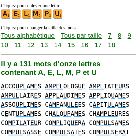
Cliquez pour enlever une lettre
Cliquez pour changer la taille des mots
Tous alphabétique
Tous par taille
7
8
9
10
11
12
13
14
15
16
17
18
Il y a 131 mots d'onze lettres
contenant A, E, L, M, P et U
A
CCO
UPL
A
ME
S
AMPEL
OLOG
U
E
AMPL
IAT
EU
RS
AMPUL
LAIR
E
S
AP
P
L
A
U
DI
ME
S
AP
P
L
IQ
U
A
ME
S
A
SSO
UPL
I
ME
S C
AMP
AN
ULE
ES C
AP
IT
UL
A
ME
S
C
E
NT
UPLAM
ES CH
AL
O
UP
A
ME
S CH
AMPLEU
RES
CO
MP
I
LA
T
EU
R CO
MPL
IQ
UE
R
A
CO
MPUL
S
A
M
E
S
CO
MPUL
S
A
SS
E
CO
MPUL
S
A
T
E
S CO
MPUL
S
E
R
A
I