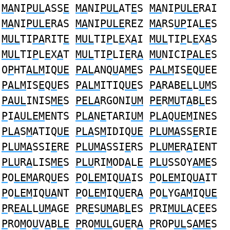
MA
NI
PUL
ASS
E
MA
NI
PUL
AT
E
S
MA
NI
PULE
RAI
MA
NI
PULE
RAS
MA
NI
PULE
REZ
MA
RS
UP
IA
LE
S
MUL
TI
PA
RIT
E
MUL
TI
P
L
E
X
A
I
MUL
TI
P
L
E
X
A
S
MUL
TI
P
L
E
X
A
T
MUL
TI
P
LI
E
R
A
MU
NICI
PALE
S
O
P
HT
ALM
IQ
UE
PAL
ANQ
U
A
ME
S
PALM
IS
E
Q
U
EE
PALM
IS
E
Q
U
ES
PALM
ITIQ
UE
S
PA
RAB
EL
L
UM
S
PAUL
INIS
ME
S
PELA
RGONI
UM
PE
R
MU
T
A
B
L
ES
P
I
AULEM
ENTS
PLA
N
E
TARI
UM
PLA
Q
UEM
INES
PLA
S
M
ATIQ
UE
PLA
S
M
IDIQ
UE
PLUMA
SS
E
RIE
PLUMA
SSI
E
RE
PLUMA
SSI
E
RS
PLUME
R
A
IENT
PLU
R
A
LIS
ME
S
PLU
RI
M
OD
A
L
E
PLU
SSOY
AME
S
P
O
LEMA
RQ
U
ES
P
O
LEM
IQ
UA
IS
P
O
LEM
IQ
UA
IT
P
O
LEM
IQ
UA
NT
P
O
LEM
IQ
U
ER
A
P
O
L
YG
AM
IQ
UE
P
R
EAL
L
UM
AGE
P
R
E
S
UMA
B
L
ES
P
RI
MULA
C
E
ES
P
RO
M
O
U
V
A
B
LE
P
RO
MUL
GU
E
R
A
P
ROP
UL
S
AME
S