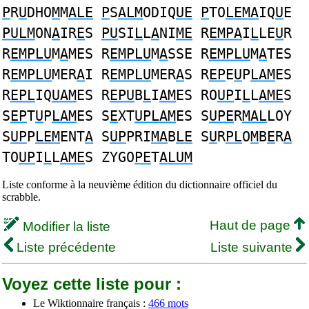
P
R
U
DHO
M
M
ALE
P
S
ALM
ODIQ
UE
P
TO
LEMA
IQ
U
E
PULM
ON
A
IR
E
S
PU
SI
L
L
A
NI
ME
R
EMPA
I
L
LE
U
R
R
EMPLU
M
A
MES R
EMPLU
M
A
SSE R
EMPLU
M
A
TES
R
EMPLU
MER
A
I R
EMPLU
MER
A
S R
EP
E
U
P
LAM
ES
R
EPL
IQ
UAM
ES R
EPU
B
L
I
AM
ES RO
UP
I
L
L
AME
S
S
EP
T
U
P
LAM
ES S
E
XT
UPLAM
ES S
UPE
R
MAL
LOY
S
UP
P
LEM
ENT
A
S
UP
PRI
MA
B
LE
S
U
R
PL
O
M
B
E
R
A
TO
UP
I
L
L
AME
S ZYGO
PE
T
ALUM
Liste conforme à la neuvième édition du dictionnaire officiel du
scrabble.
Haut de page
Modifier la liste
Liste précédente
Liste suivante
Voyez cette liste pour :
Le Wiktionnaire français :
466 mots