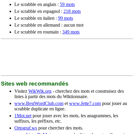
Le scrabble en anglais :
59 mots
Le scrabble en espagnol :
218 mots
Le scrabble en italien :
99 mots
Le scrabble en allemand : aucun mot
Le scrabble en roumain :
349 mots
Sites web recommandés
Visitez
WikWik.org
- cherchez des mots et construisez des
listes à partir des mots du Wiktionnaire.
www.BestWordClub.com
et
www.Jette7.com
pour jouer au
scrabble duplicate en ligne.
1Mot.net
pour jouer avec les mots, les anagrammes, les
suffixes, les préfixes, etc.
Ortograf.ws
pour chercher des mots.