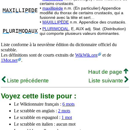
certains crustacés.
•
maxillipède
n.m. (En particulier) Appendice
MAX
I
L
LI
P
E
D
E
modifié du thorax de certains crustacés, qui a
fusionné avec la tête et sert…
•
MAXILLIPÈDE
n.m. Appendice des crustacés.
•
PLURIMODAL,
E, AUX adj. Stat. (Distribution)
PL
URI
M
O
DA
U
X
qui comporte plusieurs valeurs dominantes.
Liste conforme à la neuvième édition du dictionnaire officiel du
scrabble.
Les définitions sont de courts extraits de
WikWik.org
et de
1Mot.net
.
Haut de page
Liste précédente
Liste suivante
Voyez cette liste pour :
Le Wiktionnaire français :
6 mots
Le scrabble en anglais :
2 mots
Le scrabble en espagnol :
1 mot
Le scrabble en italien : aucun mot