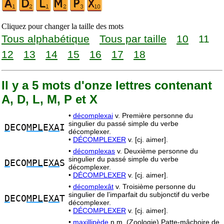
Cliquez pour changer la taille des mots
Tous alphabétique
Tous par taille
10
11
12
13
14
15
16
17
18
Il y a 5 mots d'onze lettres contenant
A, D, L, M, P et X
•
décomplexai
v. Première personne du
singulier du passé simple du verbe
D
ECO
MPL
E
XA
I
décomplexer.
•
DÉCOMPLEXER
v. [cj. aimer].
•
décomplexas
v. Deuxième personne du
singulier du passé simple du verbe
D
ECO
MPL
E
XA
S
décomplexer.
•
DÉCOMPLEXER
v. [cj. aimer].
•
décomplexât
v. Troisième personne du
singulier de l’imparfait du subjonctif du verbe
D
ECO
MPL
E
XA
T
décomplexer.
•
DÉCOMPLEXER
v. [cj. aimer].
•
maxillipède
n.m. (Zoologie) Patte-mâchoire de