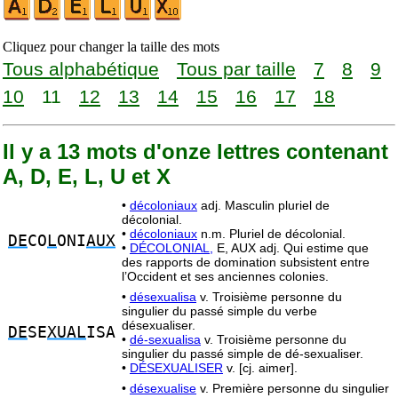
Cliquez pour changer la taille des mots
Tous alphabétique
Tous par taille
7
8
9
10
11
12
13
14
15
16
17
18
Il y a 13 mots d'onze lettres contenant
A, D, E, L, U et X
•
décoloniaux
adj. Masculin pluriel de
décolonial.
•
décoloniaux
n.m. Pluriel de décolonial.
DE
CO
L
ONI
AUX
•
DÉCOLONIAL,
E, AUX adj. Qui estime que
des rapports de domination subsistent entre
l’Occident et ses anciennes colonies.
•
désexualisa
v. Troisième personne du
singulier du passé simple du verbe
désexualiser.
DE
SE
XUAL
ISA
•
dé-sexualisa
v. Troisième personne du
singulier du passé simple de dé-sexualiser.
•
DÉSEXUALISER
v. [cj. aimer].
•
désexualise
v. Première personne du singulier