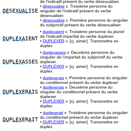
de l’indicatif présent du verbe désexualiser.
•
désexualise
v. Troisième personne du
DE
SE
XUAL
ISE
singulier de l’indicatif présent du verbe
désexualiser.
•
désexualise
v. Première personne du singulier
du subjonctif présent du verbe désexualiser.
•
duplexaient
v. Troisième personne du pluriel
de l’indicatif imparfait du verbe duplexer.
DU
P
LEXA
IENT
•
DUPLEXER
v. [cj. aimer]. Transmettre en
duplex.
•
duplexasses
v. Deuxième personne du
singulier de l’imparfait du subjonctif du verbe
DU
P
LEXA
SSES
duplexer.
•
DUPLEXER
v. [cj. aimer]. Transmettre en
duplex.
•
duplexerais
v. Première personne du singulier
du conditionnel présent du verbe duplexer.
•
duplexerais
v. Deuxième personne du
DU
P
LEX
ER
A
IS
singulier du conditionnel présent du verbe
duplexer.
•
DUPLEXER
v. [cj. aimer]. Transmettre en
duplex.
•
duplexerait
v. Troisième personne du singulier
du conditionnel présent du verbe duplexer.
DU
P
LEX
ER
A
IT
•
DUPLEXER
v. [cj. aimer]. Transmettre en
duplex.