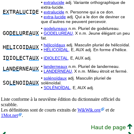
•
extralucide
adj. Variante orthographique de
extra-lucide.
EX
TR
ALU
CI
D
E
•
extralucide
n. Personne qui a ce don.
•
extra-lucide
adj. Qui a le don de deviner ce
que d’autres ne peuvent percevoir.
•
godelureaux
n.m. Pluriel de godelureau.
GO
DELU
RE
A
U
X
•
GODELUREAU,
X n.m. Jeune élégant un peu
fat.
•
hélicoïdaux
adj. Masculin pluriel de hélicoïdal.
H
EL
ICOI
DAUX
•
HÉLICOÏDAL,
E, AUX adj. En forme d’hélice.
I
D
IO
LE
CT
AUX
•
IDIOLECTAL,
E, AUX adj.
•
landerneaux
n.m. Pluriel de landerneau.
LA
N
DE
RNEA
UX
•
LANDERNEAU,
X n.m. Milieu étroit et fermé.
•
solénoïdaux
adj. Masculin pluriel de
SO
LE
NOI
DAUX
solénoïdal.
•
SOLÉNOÏDAL,
E, AUX adj.
Liste conforme à la neuvième édition du dictionnaire officiel du
scrabble.
Les définitions sont de courts extraits de
WikWik.org
et de
1Mot.net
.
Haut de page