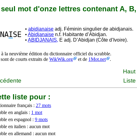
n seul mot d'onze lettres contenant A, B, 
•
abidjanaise
adj. Féminin singulier de abidjanais.
NA
I
SE
•
Abidjanaise
n.f. Habitante d’Abidjan.
•
ABIDJANAIS,
E adj. D’Abidjan (Côte d’Ivoire).
à la neuvième édition du dictionnaire officiel du scrabble.
 sont de courts extraits de
WikWik.org
et de
1Mot.net
.
Haut
écédente
Liste
tte liste pour :
ionnaire français :
27 mots
bble en anglais :
1 mot
bble en espagnol :
9 mots
ble en italien : aucun mot
bble en allemand : aucun mot