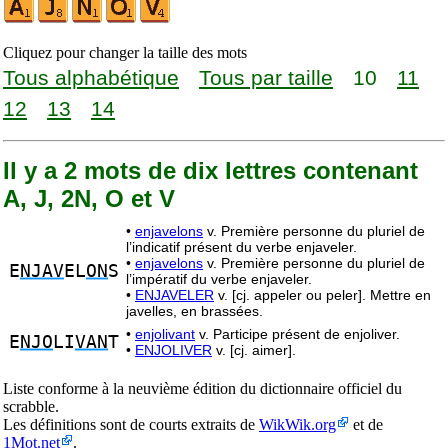
Cliquez pour changer la taille des mots
Tous alphabétique
Tous par taille
10
11
12
13
14
Il y a 2 mots de dix lettres contenant
A, J, 2N, O et V
•
enjavelons
v. Première personne du pluriel de
l’indicatif présent du verbe enjaveler.
•
enjavelons
v. Première personne du pluriel de
E
NJAV
EL
ON
S
l’impératif du verbe enjaveler.
•
ENJAVELER
v. [cj. appeler ou peler]. Mettre en
javelles, en brassées.
•
enjolivant
v. Participe présent de enjoliver.
E
NJO
LI
VAN
T
•
ENJOLIVER
v. [cj. aimer].
Liste conforme à la neuvième édition du dictionnaire officiel du
scrabble.
Les définitions sont de courts extraits de
WikWik.org
et de
1Mot.net
.