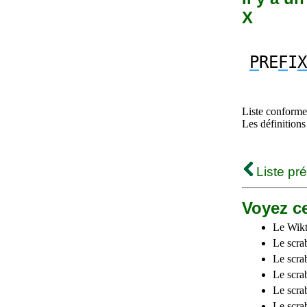
X
P
RE
F
I
X
Liste conforme 
Les définitions
Liste pr
Voyez ce
Le Wikt
Le scra
Le scra
Le scrab
Le scra
Le scra