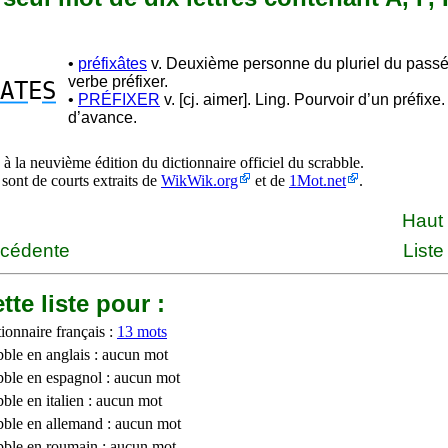
•
préfixâtes
v. Deuxième personne du pluriel du passé
verbe préfixer.
AT
E
S
•
PRÉFIXER
v. [cj. aimer]. Ling. Pourvoir d’un préfixe. 
d’avance.
à la neuvième édition du dictionnaire officiel du scrabble.
 sont de courts extraits de
WikWik.org
et de
1Mot.net
.
Haut
écédente
Liste
tte liste pour :
ionnaire français :
13 mots
bble en anglais : aucun mot
bble en espagnol : aucun mot
ble en italien : aucun mot
bble en allemand : aucun mot
bble en roumain : aucun mot