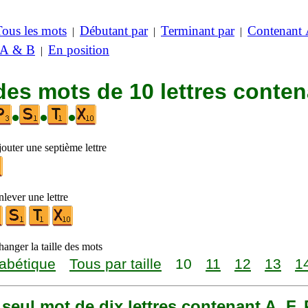
Tous les mots
Débutant par
Terminant par
Contenant
|
|
|
 A & B
En position
|
des mots de 10 lettres conte
•
•
•
outer une septième lettre
lever une lettre
anger la taille des mots
abétique
Tous par taille
10
11
12
13
1
n seul mot de dix lettres contenant A, F, P