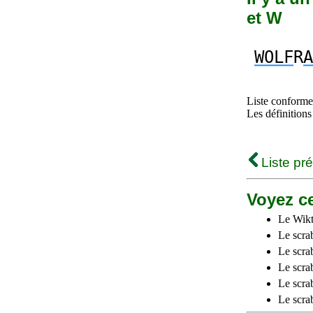
et W
WOLF
R
A
Liste conforme 
Les définitions
Liste pr
Voyez ce
Le Wikt
Le scra
Le scra
Le scrab
Le scra
Le scra