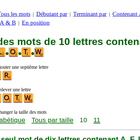
Tous les mots
Débutant par
Terminant par
Contenant
|
|
|
 A & B
En position
|
des mots de 10 lettres conte
•
•
•
outer une septième lettre
lever une lettre
anger la taille des mots
abétique
Tous par taille
10
11
n seul mot de dix lettres contenant A, F, 