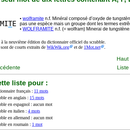
•
wolframite
n.f. Minéral composé d’oxyde de tungstèn
MI
T
E
pas une espèce mais un groupe dont les termes ext
•
WOLFRAMITE
n.f. (= wolfram) Minerai de tungstène
à la neuvième édition du dictionnaire officiel du scrabble.
 sont de courts extraits de
WikWik.org
et de
1Mot.net
.
Haut
écédente
Liste
tte liste pour :
ionnaire français :
11 mots
bble en anglais :
15 mots
bble en espagnol : aucun mot
ble en italien :
4 mots
bble en allemand : aucun mot
bble en roumain :
1 mot