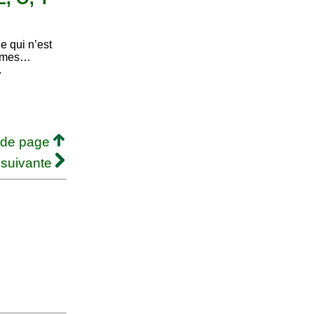
e qui n’est
rêmes…
.
 de page
 suivante