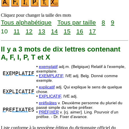
Cliquez pour changer la taille des mots
Tous alphabétique
Tous par taille
8
9
10
11
12
13
14
15
16
17
Il y a 3 mots de dix lettres contenant
A, F, I, P, T et X
•
exemplatif
adj.m. (Belgique) Relatif à l’exemple,
exemplaire.
E
X
EM
P
L
ATIF
•
EXEMPLATIF,
IVE adj. Belg. Donné comme
exemple.
•
explicatif
adj. Qui explique le sens de quelque
E
XP
L
I
C
AT
I
F
chose.
•
EXPLICATIF,
IVE adj.
•
préfixâtes
v. Deuxième personne du pluriel du
passé simple du verbe préfixer.
P
RE
FIXAT
ES
•
PRÉFIXER
v. [cj. aimer]. Ling. Pourvoir d’un
préfixe. - Dr. Fixer d’avance.
Liste conforme à la neuvième édition du dictionnaire officiel du