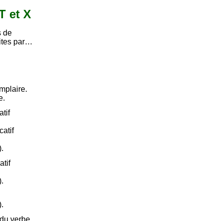
 T et X
s de
uites par…
mplaire.
e.
tif
atif
).
atif
).
).
 du verbe