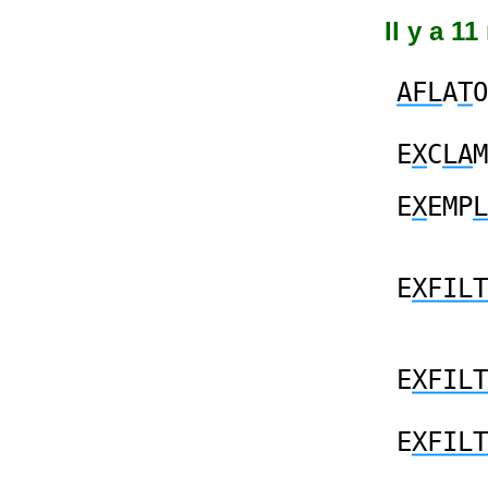
Il y a 11
AFL
A
T
O
E
X
C
LA
M
E
X
EMP
L
E
XFILT
E
XFILT
E
XFILT