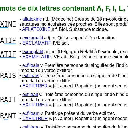
 mots de dix lettres contenant A, F, I, L,
•
aflatoxine
n.f. (Médecine) Groupe de 18 mycotoxine
XI
NE
structures moléculaires très proches. Elles sont prod
•
AFLATOXINE
n.f. Biol. Substance toxique.
•
exclamatif
adj.m. Qui a rapport à l’exclamation.
A
TIF
•
EXCLAMATIF,
IVE adj.
•
exemplatif
adj.m. (Belgique) Relatif à l’exemple, exe
ATIF
•
EXEMPLATIF,
IVE adj. Belg. Donné comme exempl
•
exfiltrais
v. Première personne du singulier de l’indica
imparfait du verbe exfiltrer.
R
A
IS
•
exfiltrais
v. Deuxième personne du singulier de l’indic
imparfait du verbe exfiltrer.
•
EXFILTRER
v. [cj. aimer]. Rapatrier (un agent secret
•
exfiltrait
v. Troisième personne du singulier de l’indic
R
A
IT
imparfait du verbe exfiltrer.
•
EXFILTRER
v. [cj. aimer]. Rapatrier (un agent secret
•
exfiltrant
v. Participe présent du verbe exfiltrer.
R
A
NT
•
EXFILTRER
v. [cj. aimer]. Rapatrier (un agent secret
•
exfiltrera
v. Troisième personne du singulier du futur