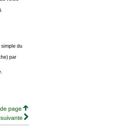
).
 simple du
che) par
.
 de page
 suivante