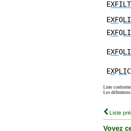
E
XFILT
E
XF
O
LI
E
XF
O
LI
E
XF
O
LI
E
X
P
LI
C
Liste conforme 
Les définitions
Liste pr
Voyez ce