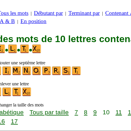
Tous les mots
Débutant par
Terminant par
Contenant
|
|
|
 A & B
En position
|
des mots de 10 lettres conte
•
•
•
outer une septième lettre
lever une lettre
anger la taille des mots
abétique
Tous par taille
7
8
9
10
11
16
17