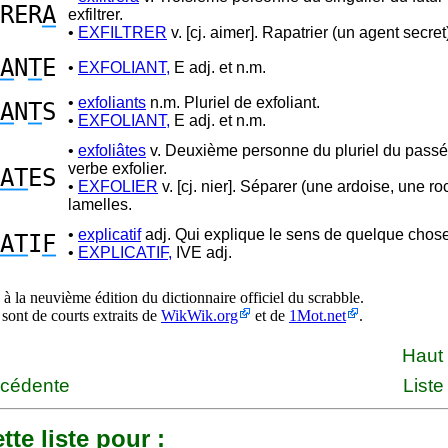
RER
A
exfiltrer.
•
EXFILTRER
v. [cj. aimer]. Rapatrier (un agent secret
A
N
T
E
•
EXFOLIANT,
E adj. et n.m.
•
exfoliants
n.m. Pluriel de exfoliant.
A
N
T
S
•
EXFOLIANT,
E adj. et n.m.
•
exfoliâtes
v. Deuxième personne du pluriel du passé
verbe exfolier.
AT
ES
•
EXFOLIER
v. [cj. nier]. Séparer (une ardoise, une ro
lamelles.
•
explicatif
adj. Qui explique le sens de quelque chose
AT
I
F
•
EXPLICATIF,
IVE adj.
à la neuvième édition du dictionnaire officiel du scrabble.
 sont de courts extraits de
WikWik.org
et de
1Mot.net
.
Haut
écédente
Liste
tte liste pour :