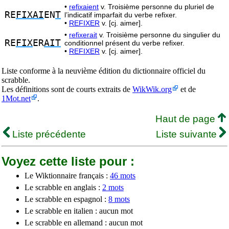
•
refixaient
v. Troisième personne du pluriel de
RE
FIXAI
EN
T
l’indicatif imparfait du verbe refixer.
•
REFIXER
v. [cj. aimer].
•
refixerait
v. Troisième personne du singulier du
RE
FIX
ER
AIT
conditionnel présent du verbe refixer.
•
REFIXER
v. [cj. aimer].
Liste conforme à la neuvième édition du dictionnaire officiel du
scrabble.
Les définitions sont de courts extraits de
WikWik.org
et de
1Mot.net
.
Haut de page
Liste précédente
Liste suivante
Voyez cette liste pour :
Le Wiktionnaire français :
46 mots
Le scrabble en anglais :
2 mots
Le scrabble en espagnol :
8 mots
Le scrabble en italien : aucun mot
Le scrabble en allemand : aucun mot