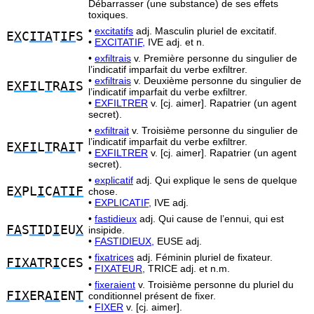
Débarrasser (une substance) de ses effets
toxiques.
•
excitatifs
adj. Masculin pluriel de excitatif.
E
X
C
ITA
T
IF
S
•
EXCITATIF,
IVE adj. et n.
•
exfiltrais
v. Première personne du singulier de
l’indicatif imparfait du verbe exfiltrer.
•
exfiltrais
v. Deuxième personne du singulier de
E
XFI
L
T
R
AI
S
l’indicatif imparfait du verbe exfiltrer.
•
EXFILTRER
v. [cj. aimer]. Rapatrier (un agent
secret).
•
exfiltrait
v. Troisième personne du singulier de
l’indicatif imparfait du verbe exfiltrer.
E
XFI
L
T
R
AI
T
•
EXFILTRER
v. [cj. aimer]. Rapatrier (un agent
secret).
•
explicatif
adj. Qui explique le sens de quelque
E
X
PL
I
C
ATIF
chose.
•
EXPLICATIF,
IVE adj.
•
fastidieux
adj. Qui cause de l’ennui, qui est
FA
S
TI
D
I
EU
X
insipide.
•
FASTIDIEUX,
EUSE adj.
•
fixatrices
adj. Féminin pluriel de fixateur.
FIXAT
R
I
CES
•
FIXATEUR,
TRICE adj. et n.m.
•
fixeraient
v. Troisième personne du pluriel du
FIX
ER
AI
EN
T
conditionnel présent de fixer.
•
FIXER
v. [cj. aimer].