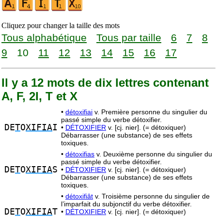
Cliquez pour changer la taille des mots
Tous alphabétique
Tous par taille
6
7
8
9
10
11
12
13
14
15
16
17
Il y a 12 mots de dix lettres contenant
A, F, 2I, T et X
•
détoxifiai
v. Première personne du singulier du
passé simple du verbe détoxifier.
DE
T
O
XIFIA
I
•
DÉTOXIFIER
v. [cj. nier]. (= détoxiquer)
Débarrasser (une substance) de ses effets
toxiques.
•
détoxifias
v. Deuxième personne du singulier du
passé simple du verbe détoxifier.
DE
T
O
XIFIA
S
•
DÉTOXIFIER
v. [cj. nier]. (= détoxiquer)
Débarrasser (une substance) de ses effets
toxiques.
•
détoxifiât
v. Troisième personne du singulier de
l’imparfait du subjonctif du verbe détoxifier.
DE
T
O
XIFIA
T
•
DÉTOXIFIER
v. [cj. nier]. (= détoxiquer)