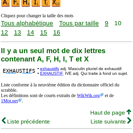
Cliquez pour changer la taille des mots
Tous alphabétique
Tous par taille
9
10
12
13
14
15
16
Il y a un seul mot de dix lettres
contenant A, F, H, I, T et X
•
exhaustifs
adj. Masculin pluriel de exhaustif.
E
XHA
US
TIF
S
•
EXHAUSTIF,
IVE adj. Qui traite à fond un sujet.
Liste conforme à la neuvième édition du dictionnaire officiel du
scrabble.
Les définitions sont de courts extraits de
WikWik.org
et de
1Mot.net
.
Haut de page
Liste précédente
Liste suivante