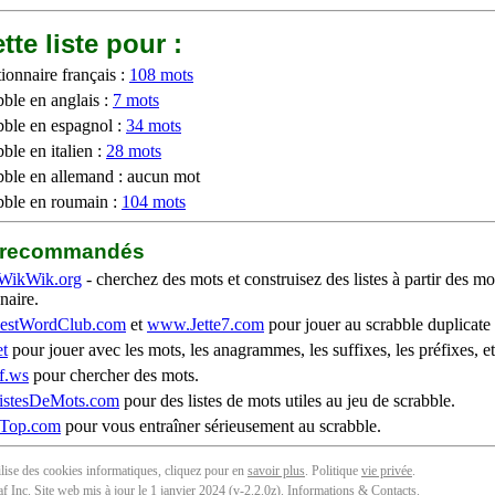
tte liste pour :
ionnaire français :
108 mots
bble en anglais :
7 mots
bble en espagnol :
34 mots
ble en italien :
28 mots
bble en allemand : aucun mot
bble en roumain :
104 mots
b recommandés
WikWik.org
- cherchez des mots et construisez des listes à partir des mo
naire.
stWordClub.com
et
www.Jette7.com
pour jouer au scrabble duplicate 
t
pour jouer avec les mots, les anagrammes, les suffixes, les préfixes, et
f.ws
pour chercher des mots.
stesDeMots.com
pour des listes de mots utiles au jeu de scrabble.
iTop.com
pour vous entraîner sérieusement au scrabble.
tilise des cookies informatiques, cliquez pour en
savoir plus
. Politique
vie privée
.
f Inc. Site web mis à jour le 1 janvier 2024 (v-2.2.0
z
).
Informations & Contacts
.