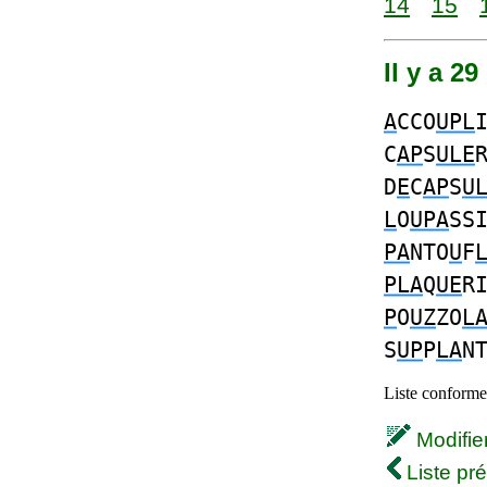
14
15
Il y a 2
A
CCO
UPL
C
AP
S
ULE
D
E
C
AP
S
U
L
O
UPA
SS
PA
NTO
U
F
PLA
Q
UE
R
P
O
UZ
ZO
L
S
UP
P
LA
N
Liste conforme 
Modifier 
Liste pr