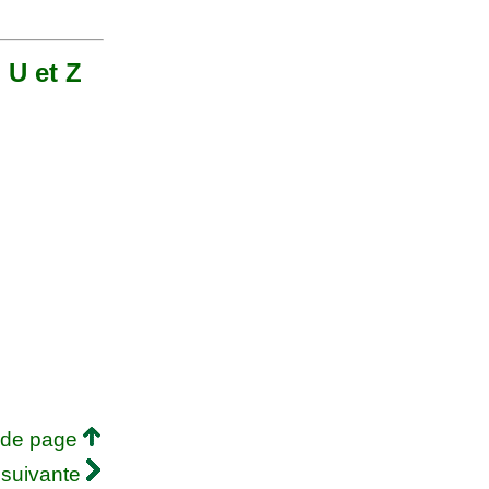
, U et Z
 de page
 suivante