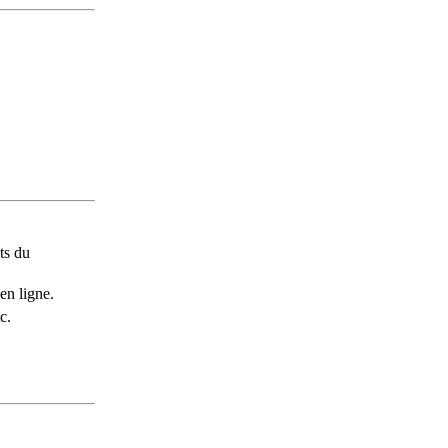
ts du
en ligne.
c.