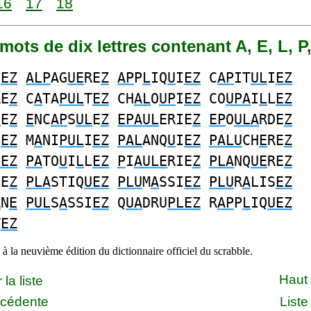
16
17
18
9 mots de dix lettres contenant A, E, L, P
I
EZ
ALP
AG
UE
RE
Z
AP
P
L
IQ
U
I
EZ
C
AP
IT
UL
I
EZ
RE
Z
C
A
TA
PUL
T
EZ
CH
AL
O
UP
I
EZ
CO
UPA
I
L
L
EZ
L
E
Z
E
NC
AP
S
UL
E
Z
EPAUL
ERIE
Z
EP
O
ULA
RDE
Z
I
EZ
M
A
NI
PUL
I
EZ
PAL
ANQ
U
I
EZ
PALU
CH
E
RE
Z
LEZ
PA
TO
U
I
L
L
EZ
P
I
AULE
RIE
Z
PLA
NQ
UE
RE
Z
IE
Z
PLA
STIQ
UEZ
PLU
M
A
SSI
EZ
PLU
R
A
LIS
EZ
A
N
E
PUL
S
A
SSI
EZ
Q
UA
DRU
PLEZ
R
AP
P
L
IQ
UEZ
T
EZ
à la neuvième édition du dictionnaire officiel du scrabble.
Haut
la liste
écédente
Liste