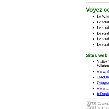
Voyez ce
Le Wikt
Le scra
Le scra
Le scrab
Le scra
Le scra
Sites we
Visitez
Wiktion
www.Be
1Mot.ne
Ortogra
www.Li
fr.Dupl
Ce site u
© Ortogra