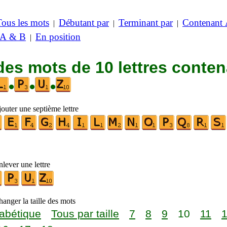
Tous les mots
Débutant par
Terminant par
Contenant
|
|
|
 A & B
En position
|
des mots de 10 lettres conte
•
•
•
outer une septième lettre
lever une lettre
anger la taille des mots
abétique
Tous par taille
7
8
9
10
11