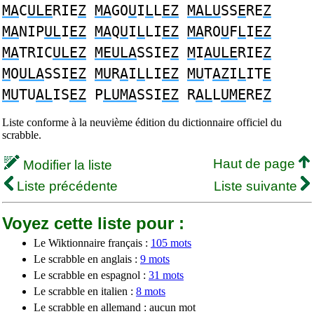
MA
C
ULE
RIE
Z
MA
GO
U
I
L
L
EZ
MALU
SS
E
RE
Z
MA
NIP
UL
I
EZ
MA
Q
U
I
L
LI
EZ
MA
RO
U
F
L
I
EZ
MA
TRIC
ULEZ
MEULA
SSIE
Z
M
I
AULE
RIE
Z
M
O
ULA
SSI
EZ
MU
R
A
I
L
LI
EZ
MU
T
AZ
I
L
IT
E
MU
TU
AL
IS
EZ
P
LUMA
SSI
EZ
R
AL
L
UME
RE
Z
Liste conforme à la neuvième édition du dictionnaire officiel du
scrabble.
Haut de page
Modifier la liste
Liste précédente
Liste suivante
Voyez cette liste pour :
Le Wiktionnaire français :
105 mots
Le scrabble en anglais :
9 mots
Le scrabble en espagnol :
31 mots
Le scrabble en italien :
8 mots
Le scrabble en allemand : aucun mot