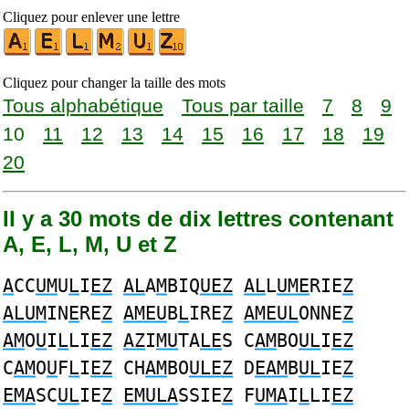
Cliquez pour enlever une lettre
Cliquez pour changer la taille des mots
Tous alphabétique
Tous par taille
7
8
9
10
11
12
13
14
15
16
17
18
19
20
Il y a 30 mots de dix lettres contenant
A, E, L, M, U et Z
A
CC
UM
U
L
I
EZ
AL
A
M
BIQ
UEZ
AL
L
UME
RIE
Z
ALUM
IN
E
RE
Z
AMEU
B
L
IRE
Z
AMEUL
ONNE
Z
AM
O
U
I
L
LI
EZ
AZ
I
MU
TA
LE
S C
AM
BO
UL
I
EZ
C
AM
O
U
F
L
I
EZ
CH
AM
BO
ULEZ
D
EAM
B
UL
IE
Z
EMA
SC
UL
IE
Z
EMULA
SSIE
Z
F
UMA
I
L
LI
EZ