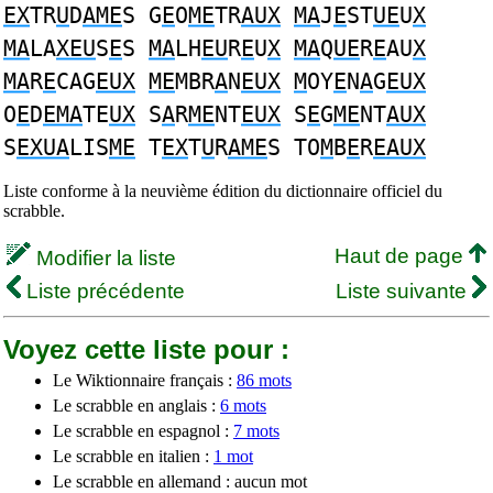
EX
TR
U
D
AME
S G
E
O
ME
TR
AUX
MA
J
E
ST
UE
U
X
MA
LA
XEU
S
E
S
MA
LH
EU
R
E
U
X
MA
Q
UE
R
E
AU
X
MA
R
E
CAG
EUX
ME
MBR
A
N
EUX
M
OY
E
N
A
G
EUX
O
E
D
EMA
TE
UX
S
A
R
ME
NT
EUX
S
E
G
ME
NT
AUX
S
EXUA
LIS
ME
T
EX
T
U
R
AME
S TO
M
B
E
R
EAUX
Liste conforme à la neuvième édition du dictionnaire officiel du
scrabble.
Haut de page
Modifier la liste
Liste précédente
Liste suivante
Voyez cette liste pour :
Le Wiktionnaire français :
86 mots
Le scrabble en anglais :
6 mots
Le scrabble en espagnol :
7 mots
Le scrabble en italien :
1 mot
Le scrabble en allemand : aucun mot