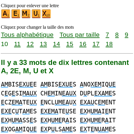
Cliquez pour enlever une lettre
Cliquez pour changer la taille des mots
Tous alphabétique
Tous par taille
7
8
9
10
11
12
13
14
15
16
17
18
Il y a 33 mots de dix lettres contenant
A, 2E, M, U et X
AM
BIS
EXUE
E
AM
BIS
EXUE
S
A
NO
XEM
IQ
UE
C
E
G
E
SI
MAUX
CH
EM
IN
EAUX
D
U
PL
EXAME
S
E
CZ
EMA
TE
UX
E
NCL
UMEA
U
X
EXAU
C
EM
ENT
EXE
C
U
T
AM
ES
EXEMA
TE
U
SE
EX
H
UMA
I
E
NT
EX
H
UMA
SS
E
S
EX
H
UME
R
A
IS
EX
H
UME
R
A
IT
EX
OG
AM
IQ
UE
EX
P
U
LS
AME
S
EX
T
E
N
UAM
ES