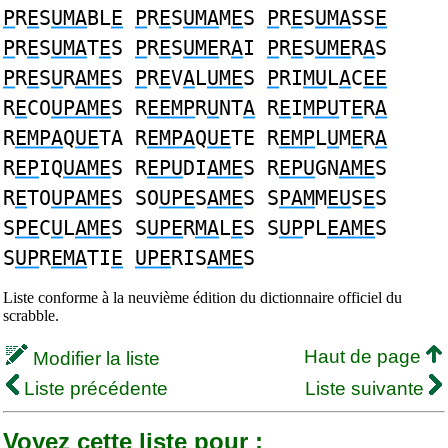
P
R
E
S
UMA
BL
E
P
R
E
S
UMA
M
E
S
P
R
E
S
UMA
SS
E
P
R
E
S
UMA
T
E
S
P
R
E
S
UME
R
A
I
P
R
E
S
UME
R
A
S
P
R
E
S
U
R
AME
S
P
R
E
V
A
L
UME
S
P
RI
MU
L
A
C
EE
R
E
CO
UPAME
S R
EEMP
R
U
NT
A
R
E
I
MPU
T
E
R
A
R
EMPA
Q
UE
TA R
EMPA
Q
UE
TE R
EMP
L
U
M
E
R
A
R
EP
IQ
UAME
S R
EPU
DI
AME
S R
EPU
GN
AME
S
R
E
TO
UPAME
S SO
UPE
S
AME
S S
PAM
M
EU
S
E
S
S
PE
C
U
L
AME
S S
UPE
R
MA
L
E
S S
UP
PL
EAME
S
S
UP
R
EMA
TI
E
UPE
RIS
AME
S
Liste conforme à la neuvième édition du dictionnaire officiel du
scrabble.
Haut de page
Modifier la liste
Liste précédente
Liste suivante
Voyez cette liste pour :