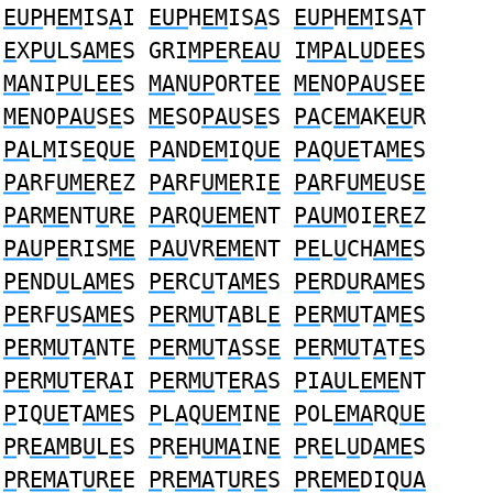
EUP
H
EM
IS
A
I
EUP
H
EM
IS
A
S
EUP
H
EM
IS
A
T
E
X
PU
LS
AME
S GRI
MPE
R
EAU
I
MPA
L
U
D
EE
S
MA
NI
PU
L
EE
S
MA
N
UP
ORT
EE
ME
NO
PAU
S
E
E
ME
NO
PAU
S
E
S
ME
SO
PAU
S
E
S
PA
C
EM
AK
EU
R
PA
L
M
IS
E
Q
UE
PA
ND
EM
IQ
UE
PA
Q
UE
TA
ME
S
PA
RF
UME
R
E
Z
PA
RF
UME
RI
E
PA
RF
UME
US
E
PA
R
ME
NT
U
R
E
PA
RQ
UEME
NT
PAUM
OI
E
R
E
Z
PAU
P
E
RIS
ME
PAU
VR
EME
NT
PE
L
U
CH
AME
S
PE
ND
U
L
AME
S
PE
RC
U
T
AME
S
PE
RD
U
R
AME
S
PE
RF
U
S
AME
S
PE
R
MU
T
A
BL
E
PE
R
MU
T
A
M
E
S
PE
R
MU
T
A
NT
E
PE
R
MU
T
A
SS
E
PE
R
MU
T
A
T
E
S
PE
R
MU
T
E
R
A
I
PE
R
MU
T
E
R
A
S
P
I
AU
L
EME
NT
P
IQ
UE
T
AME
S
P
L
A
Q
UEM
IN
E
P
OL
EMA
RQ
UE
P
R
EAM
B
U
L
E
S
P
R
E
H
UMA
IN
E
P
R
E
L
U
D
AME
S
P
R
EMA
T
U
R
E
E
P
R
EMA
T
U
R
E
S
P
R
EME
DIQ
UA