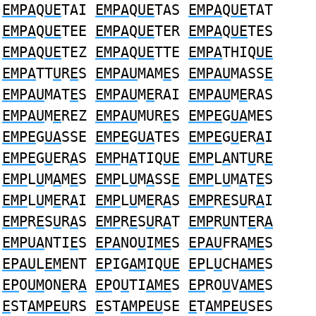
EMPA
Q
UE
TAI
EMPA
Q
UE
TAS
EMPA
Q
UE
TAT
EMPA
Q
UE
TEE
EMPA
Q
UE
TER
EMPA
Q
UE
TES
EMPA
Q
UE
TEZ
EMPA
Q
UE
TTE
EMPA
THIQ
UE
EMPA
TT
U
R
E
S
EMPAU
MAM
E
S
EMPAU
MASS
E
EMPAU
MAT
E
S
EMPAU
M
E
RAI
EMPAU
M
E
RAS
EMPAU
M
E
REZ
EMPAU
MUR
E
S
EMPE
G
UA
MES
EMPE
G
UA
SSE
EMPE
G
UA
TES
EMPE
G
U
ER
A
I
EMPE
G
U
ER
A
S
EMP
H
A
TIQ
UE
EMP
L
A
NT
U
R
E
EMP
L
U
M
A
M
E
S
EMP
L
U
M
A
SS
E
EMP
L
U
M
A
T
E
S
EMP
L
U
M
E
R
A
I
EMP
L
U
M
E
R
A
S
EMP
R
E
S
U
R
A
I
EMP
R
E
S
U
R
A
S
EMP
R
E
S
U
R
A
T
EMP
R
U
NT
E
R
A
EMPUA
NTI
E
S
EPA
NO
U
I
ME
S
EPAU
FRA
ME
S
EPAU
L
EM
ENT
EP
IG
AM
IQ
UE
EP
L
U
CH
AME
S
EP
O
UM
ON
E
R
A
EP
O
U
TI
AME
S
EP
RO
U
V
AME
S
E
ST
AMPEU
RS
E
ST
AMPEU
SE
E
T
AMPEU
SES