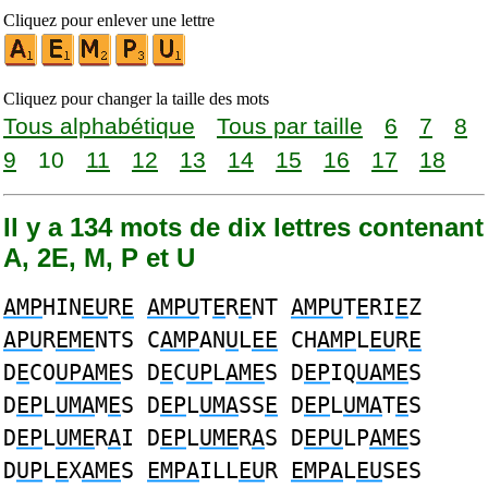
Cliquez pour enlever une lettre
Cliquez pour changer la taille des mots
Tous alphabétique
Tous par taille
6
7
8
9
10
11
12
13
14
15
16
17
18
Il y a 134 mots de dix lettres contenant
A, 2E, M, P et U
AMP
HIN
EU
R
E
AMPU
T
E
R
E
NT
AMPU
T
E
RI
E
Z
APU
R
EME
NTS C
AMP
AN
U
L
EE
CH
AMP
L
EU
R
E
D
E
CO
UPAME
S D
E
C
UP
L
AME
S D
EP
IQ
UAME
S
D
EP
L
UMA
M
E
S D
EP
L
UMA
SS
E
D
EP
L
UMA
T
E
S
D
EP
L
UME
R
A
I D
EP
L
UME
R
A
S D
EPU
LP
AME
S
D
UP
L
E
X
AME
S
EMPA
ILL
EU
R
EMPA
L
EU
SES