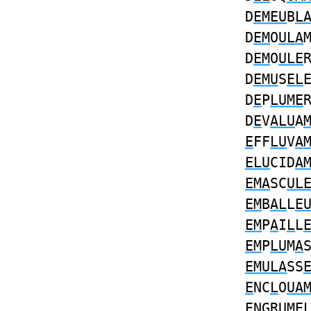
D
EMEU
B
L
D
EM
O
ULA
D
EM
O
ULE
D
EMU
S
EL
D
E
P
LUME
D
E
V
ALU
A
E
FF
LU
V
A
ELU
CID
A
EMA
SC
UL
EM
B
AL
L
E
EM
P
A
I
L
L
EM
P
LU
M
A
EMULA
SS
E
NC
L
O
UA
E
NGR
UME