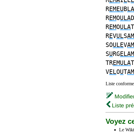
R
EMA
I
L
L
R
EMEU
B
L
R
EM
O
ULA
R
EM
O
ULA
R
E
V
UL
S
A
SO
ULE
V
A
S
U
RG
ELA
TR
EMULA
V
EL
O
U
T
A
Liste conforme 
Modifier 
Liste pr
Voyez ce
Le Wikt