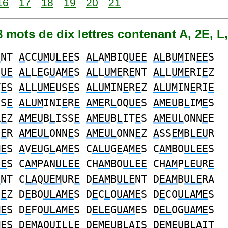
16
17
18
19
20
21
58 mots de dix lettres contenant A, 2E, L
E
NT
A
CC
UM
U
LEE
S
AL
A
M
BIQ
UEE
AL
B
UM
IN
EE
S
Q
UE
AL
L
E
G
U
A
ME
S
AL
L
UME
R
E
NT
AL
L
UME
RI
E
Z
T
E
S
AL
L
UME
US
E
S
ALUM
IN
E
R
E
Z
ALUM
IN
E
RI
E
US
E
ALUM
INI
E
R
E
AME
R
L
OQ
UE
S
AMEU
B
L
IM
E
S
R
E
Z
AMEU
B
L
ISS
E
AMEU
B
L
IT
E
S
AMEUL
ONN
E
E
N
E
R
AMEUL
ONN
E
S
AMEUL
ONN
E
Z
A
SS
EM
B
LEU
R
ME
S
A
V
EU
G
L
A
ME
S C
ALU
G
E
A
ME
S C
AM
BO
ULEE
S
EE
S C
AM
PAN
ULEE
CH
AM
BO
ULEE
CH
AM
P
LEU
R
E
E
NT C
LA
Q
UEM
UR
E
D
EAM
B
ULE
NT D
EAM
B
ULE
RA
I
E
Z D
E
BO
ULAME
S D
E
C
L
O
UAME
S D
E
CO
ULAME
S
ME
S D
E
FO
ULAME
S D
ELE
G
UAM
ES D
EL
OG
UAME
S
ME
S D
EMA
Q
U
I
L
L
E
D
EMEU
B
LA
IS D
EMEU
B
LA
IT