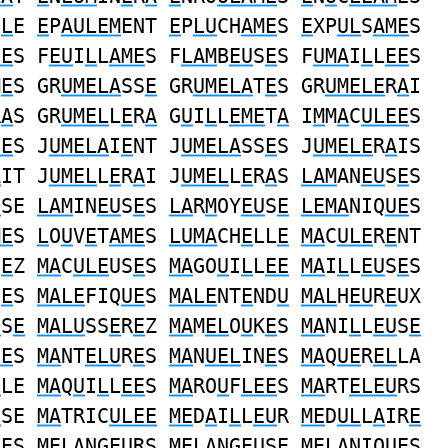
B
L
E
E
P
AULEM
ENT
E
P
LU
CH
AME
S
E
XP
UL
S
AME
S
UE
S F
EU
I
L
L
AME
S F
LAM
B
EU
S
E
S F
UMA
I
L
L
EE
S
M
E
S GR
UMELA
SS
E
GR
UMELA
T
E
S GR
UMELE
R
A
I
R
A
S GR
UMEL
L
E
R
A
G
U
I
L
L
EME
T
A
I
M
M
A
C
ULEE
S
EE
S J
UMELA
I
E
NT J
UMELA
SS
E
S J
UMELE
R
A
IS
A
IT J
UMEL
L
E
R
A
I J
UMEL
L
E
R
A
S
LAM
AN
EU
S
E
S
U
SE
LAM
IN
EU
S
E
S
LA
R
M
OY
EU
S
E
LEMA
NIQ
UE
S
ME
S
L
O
U
V
E
T
AME
S
LUMA
CH
E
LL
E
MA
C
ULE
R
E
NT
I
E
Z
MA
C
ULE
US
E
S
MA
GO
U
I
L
L
EE
MA
I
L
L
EU
S
E
S
S
E
S
MALE
FIQ
UE
S
MALE
NT
E
ND
U
MAL
H
EU
R
E
UX
U
S
E
MALU
SS
E
R
E
Z
MA
M
EL
O
U
K
E
S
MA
NI
L
L
EU
S
E
EE
S
MA
NT
ELU
R
E
S
MA
N
UEL
IN
E
S
MA
Q
UE
R
EL
LA
L
LE
MA
Q
U
I
L
L
EE
S
MA
RO
U
F
LEE
S
MA
RT
ELEU
RS
U
SE
MA
TRIC
ULEE
ME
D
A
I
L
L
EU
R
ME
D
UL
L
A
IR
E
LE
S
MELA
NG
EU
RS
MELA
NG
EU
SE
MELA
NIQ
UE
S