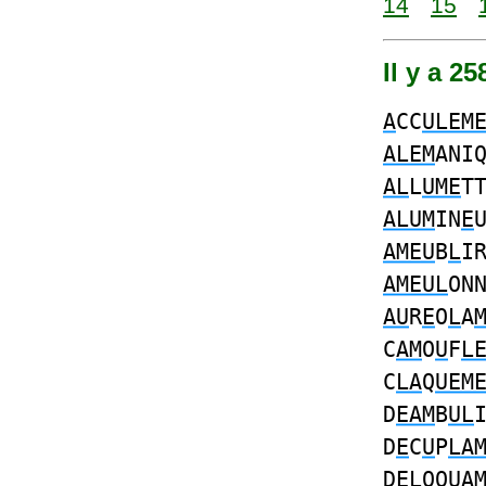
14
15
Il y a 2
A
CC
ULEM
ALEM
ANI
AL
L
UME
T
ALUM
IN
E
AMEU
B
L
I
AMEUL
ON
AU
R
E
O
L
A
C
AM
O
U
F
L
C
LA
Q
UEM
D
EAM
B
UL
D
E
C
U
P
LA
D
EL
OQ
UA