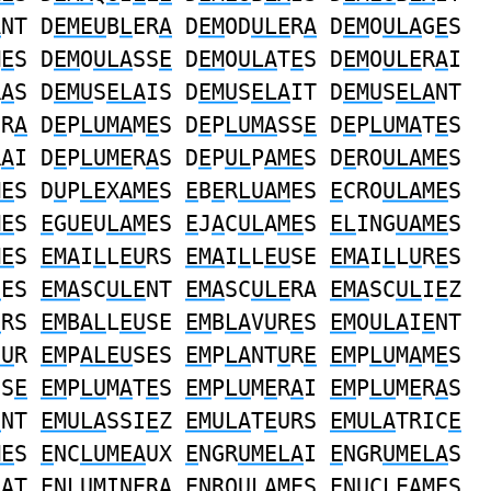
A
NT D
EMEU
B
L
ER
A
D
EM
OD
ULE
R
A
D
EM
O
ULA
G
E
S
M
E
S D
EM
O
ULA
SS
E
D
EM
O
ULA
T
E
S D
EM
O
ULE
R
A
I
R
A
S D
EMU
S
ELA
IS D
EMU
S
ELA
IT D
EMU
S
ELA
NT
ER
A
D
E
P
LUMA
M
E
S D
E
P
LUMA
SS
E
D
E
P
LUMA
T
E
S
R
A
I D
E
P
LUME
R
A
S D
E
P
UL
P
AME
S D
E
RO
ULAME
S
ME
S D
U
P
LE
X
AME
S
E
B
E
R
LUAM
ES
E
CRO
ULAME
S
ME
S
E
G
UE
U
LAM
ES
E
J
A
C
UL
A
ME
S
EL
ING
UAME
S
ME
S
EMA
I
L
L
EU
RS
EMA
I
L
L
EU
SE
EMA
I
L
L
U
R
E
S
E
ES
EMA
SC
ULE
NT
EMA
SC
ULE
RA
EMA
SC
UL
I
E
Z
U
RS
EM
B
AL
L
EU
SE
EM
B
LA
V
U
R
E
S
EM
O
ULA
I
E
NT
EU
R
EM
P
ALEU
SES
EM
P
LA
NT
U
R
E
EM
P
LU
M
A
M
E
S
SS
E
EM
P
LU
M
A
T
E
S
EM
P
LU
M
E
R
A
I
EM
P
LU
M
E
R
A
S
E
NT
EMULA
SSI
E
Z
EMULA
T
E
URS
EMULA
TRIC
E
ME
S
E
NC
LUMEA
UX
E
NGR
UMELA
I
E
NGR
UMELA
S
LA
T
E
N
LUM
IN
E
R
A
E
NRO
ULAME
S
E
N
U
C
LEAM
ES