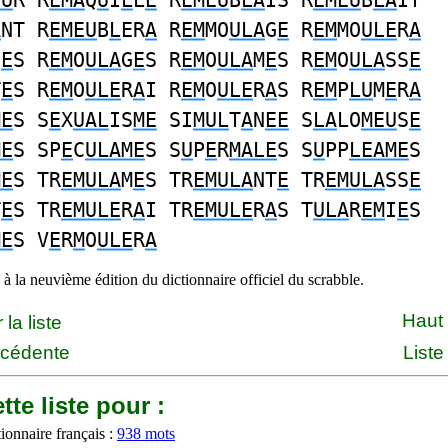
EU
R R
EMA
Q
U
I
L
L
E
R
EMEU
B
LA
IS R
EMEU
B
LA
IT
A
NT R
EMEU
B
L
ER
A
R
EM
MO
ULA
G
E
R
EM
MO
ULE
R
A
D
E
S R
EM
O
ULA
G
E
S R
EM
O
ULA
M
E
S R
EM
O
ULA
SS
E
T
E
S R
EM
O
ULE
R
A
I R
EM
O
ULE
R
A
S R
EM
P
LU
M
E
R
A
ME
S S
E
X
UAL
IS
ME
SI
MUL
T
A
N
EE
S
LA
LO
MEU
S
E
ME
S SP
E
C
ULAME
S S
U
P
E
R
MALE
S S
U
PP
LEAME
S
ME
S TR
EMULA
M
E
S TR
EMULA
NT
E
TR
EMULA
SS
E
T
E
S TR
EMULE
R
A
I TR
EMULE
R
A
S T
ULA
R
EM
I
E
S
ME
S V
E
R
M
O
ULE
R
A
à la neuvième édition du dictionnaire officiel du scrabble.
Haut
la liste
écédente
Liste
tte liste pour :
ionnaire français :
938 mots