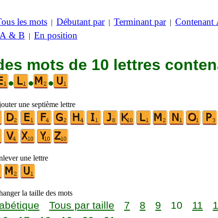
Tous les mots
Débutant par
Terminant par
Contenant
|
|
|
 A & B
En position
|
des mots de 10 lettres conte
•
•
•
outer une septième lettre
lever une lettre
anger la taille des mots
abétique
Tous par taille
7
8
9
10
11