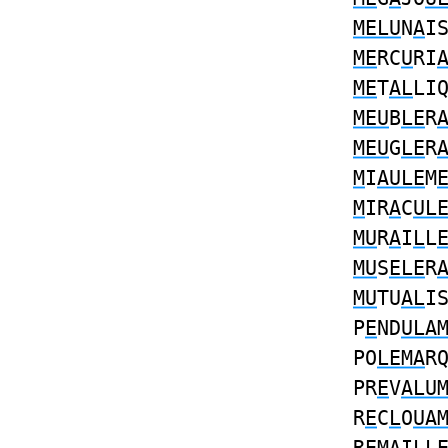
MELU
N
A
I
ME
RC
U
RI
ME
T
AL
LI
MEU
B
LE
R
MEU
G
LE
R
M
I
AULE
M
M
IR
A
C
UL
MU
R
A
I
L
L
MU
S
ELE
R
MU
TU
AL
I
P
E
ND
ULA
PO
LEMA
R
PR
E
V
ALU
R
E
C
L
O
UA