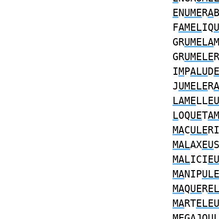
E
N
UME
R
A
F
AMEL
IQ
GR
UMELA
GR
UMELE
I
M
P
ALU
D
J
UMELE
R
LAME
LL
E
L
OQ
UE
T
A
MA
C
ULE
R
MAL
AX
EU
MAL
ICI
E
MA
NIP
UL
MA
Q
UE
R
E
MA
RT
ELE
ME
G
A
JO
U