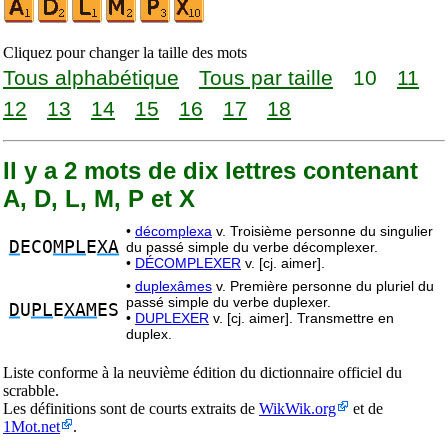
Cliquez pour changer la taille des mots
Tous alphabétique
Tous par taille
10
11
12
13
14
15
16
17
18
Il y a 2 mots de dix lettres contenant
A, D, L, M, P et X
•
décomplexa
v. Troisième personne du singulier
D
ECO
MPL
E
XA
du passé simple du verbe décomplexer.
•
DÉCOMPLEXER
v. [cj. aimer].
•
duplexâmes
v. Première personne du pluriel du
passé simple du verbe duplexer.
D
U
PL
E
XAM
ES
•
DUPLEXER
v. [cj. aimer]. Transmettre en
duplex.
Liste conforme à la neuvième édition du dictionnaire officiel du
scrabble.
Les définitions sont de courts extraits de
WikWik.org
et de
1Mot.net
.