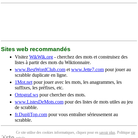
Sites web recommandés
Visitez
WikWik.org
- cherchez des mots et construisez des
listes à partir des mots du Wiktionnaire.
www.BestWordClub.com
et
www.Jette7.com
pour jouer au
scrabble duplicate en ligne.
1Mot.net
pour jouer avec les mots, les anagrammes, les
suffixes, les préfixes, etc.
Ortograf.ws
pour chercher des mots.
www.ListesDeMots.com
pour des listes de mots utiles au jeu
de scrabble.
fr.DupliTop.com
pour vous entraîner sérieusement au
scrabble.
Ce site utilise des cookies informatiques, cliquez pour en
savoir plus
. Politique
vie