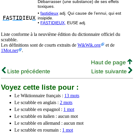
Débarrasser (une substance) de ses effets
toxiques.
•
fastidieux
adj. Qui cause de l’ennui, qui est
FA
S
TID
IEU
X
insipide.
•
FASTIDIEUX,
EUSE adj.
Liste conforme à la neuvième édition du dictionnaire officiel du
scrabble.
Les définitions sont de courts extraits de
WikWik.org
et de
1Mot.net
.
Haut de page
Liste précédente
Liste suivante
Voyez cette liste pour :
Le Wiktionnaire français :
13 mots
Le scrabble en anglais :
2 mots
Le scrabble en espagnol :
1 mot
Le scrabble en italien : aucun mot
Le scrabble en allemand : aucun mot
Le scrabble en roumain :
1 mot