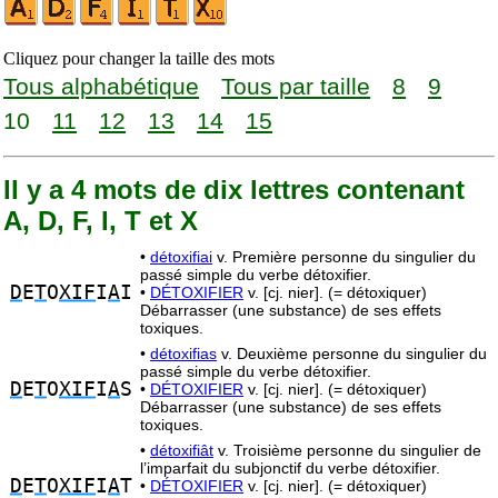
Cliquez pour changer la taille des mots
Tous alphabétique
Tous par taille
8
9
10
11
12
13
14
15
Il y a 4 mots de dix lettres contenant
A, D, F, I, T et X
•
détoxifiai
v. Première personne du singulier du
passé simple du verbe détoxifier.
D
E
T
O
XIF
I
A
I
•
DÉTOXIFIER
v. [cj. nier]. (= détoxiquer)
Débarrasser (une substance) de ses effets
toxiques.
•
détoxifias
v. Deuxième personne du singulier du
passé simple du verbe détoxifier.
D
E
T
O
XIF
I
A
S
•
DÉTOXIFIER
v. [cj. nier]. (= détoxiquer)
Débarrasser (une substance) de ses effets
toxiques.
•
détoxifiât
v. Troisième personne du singulier de
l’imparfait du subjonctif du verbe détoxifier.
D
E
T
O
XIF
I
A
T
•
DÉTOXIFIER
v. [cj. nier]. (= détoxiquer)