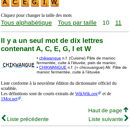
Cliquez pour changer la taille des mots
Tous alphabétique
Tous par taille
10
11
Il y a un seul mot de dix lettres
contenant A, C, E, G, I et W
•
chikwangue
n.f. (Cuisine) Pâte de manioc
fermentée, cuite à l’étuvée, pain de manioc.
C
H
I
K
WA
N
G
U
E
•
CHIKWANGUE
n.f. (= chicouangue) Afr. Pâte de
manioc fermentée, cuite à l’étuvée.
Liste conforme à la neuvième édition du dictionnaire officiel du
scrabble.
Les définitions sont de courts extraits de
WikWik.org
et de
1Mot.net
.
Haut de page
Liste précédente
Liste suivante