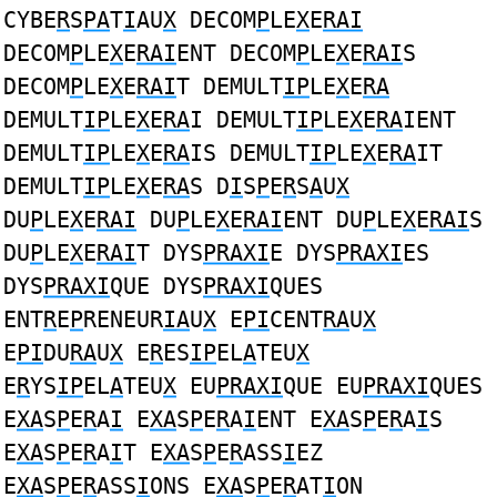
CYBE
R
S
PA
T
I
AU
X
DECOM
P
LE
X
E
RAI
DECOM
P
LE
X
E
RAI
ENT DECOM
P
LE
X
E
RAI
S
DECOM
P
LE
X
E
RAI
T DEMULT
IP
LE
X
E
RA
DEMULT
IP
LE
X
E
RA
I DEMULT
IP
LE
X
E
RA
IENT
DEMULT
IP
LE
X
E
RA
IS DEMULT
IP
LE
X
E
RA
IT
DEMULT
IP
LE
X
E
RA
S D
I
S
P
E
R
S
A
U
X
DU
P
LE
X
E
RAI
DU
P
LE
X
E
RAI
ENT DU
P
LE
X
E
RAI
S
DU
P
LE
X
E
RAI
T DYS
PRAXI
E DYS
PRAXI
ES
DYS
PRAXI
QUE DYS
PRAXI
QUES
ENT
R
E
P
RENEUR
IA
U
X
E
PI
CENT
RA
U
X
E
PI
DU
RA
U
X
E
R
ES
IP
EL
A
TEU
X
E
R
YS
IP
EL
A
TEU
X
EU
PRAXI
QUE EU
PRAXI
QUES
E
XA
S
P
E
R
A
I
E
XA
S
P
E
R
A
I
ENT E
XA
S
P
E
R
A
I
S
E
XA
S
P
E
R
A
I
T E
XA
S
P
E
R
ASS
I
EZ
E
XA
S
P
E
R
ASS
I
ONS E
XA
S
P
E
R
AT
I
ON