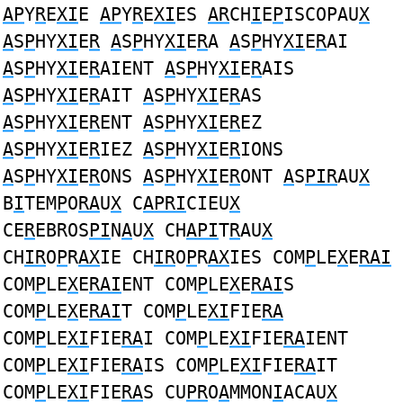
AP
Y
R
E
XI
E
AP
Y
R
E
XI
ES
AR
CH
I
E
P
ISCOPAU
X
A
S
P
HY
XI
E
R
A
S
P
HY
XI
E
R
A
A
S
P
HY
XI
E
R
AI
A
S
P
HY
XI
E
R
AIENT
A
S
P
HY
XI
E
R
AIS
A
S
P
HY
XI
E
R
AIT
A
S
P
HY
XI
E
R
AS
A
S
P
HY
XI
E
R
ENT
A
S
P
HY
XI
E
R
EZ
A
S
P
HY
XI
E
R
IEZ
A
S
P
HY
XI
E
R
IONS
A
S
P
HY
XI
E
R
ONS
A
S
P
HY
XI
E
R
ONT
A
S
PIR
AU
X
B
I
TEM
P
O
RA
U
X
C
APRI
CIEU
X
CE
R
EBROS
PI
N
A
U
X
CH
API
T
R
AU
X
CH
IR
O
P
R
AX
IE CH
IR
O
P
R
AX
IES COM
P
LE
X
E
RAI
COM
P
LE
X
E
RAI
ENT COM
P
LE
X
E
RAI
S
COM
P
LE
X
E
RAI
T COM
P
LE
XI
FIE
RA
COM
P
LE
XI
FIE
RA
I COM
P
LE
XI
FIE
RA
IENT
COM
P
LE
XI
FIE
RA
IS COM
P
LE
XI
FIE
RA
IT
COM
P
LE
XI
FIE
RA
S CU
PR
O
A
MMON
I
ACAU
X