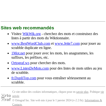
Sites web recommandés
Visitez
WikWik.org
- cherchez des mots et construisez des
listes à partir des mots du Wiktionnaire.
www.BestWordClub.com
et
www.Jette7.com
pour jouer au
scrabble duplicate en ligne.
1Mot.net
pour jouer avec les mots, les anagrammes, les
suffixes, les préfixes, etc.
Ortograf.ws
pour chercher des mots.
www.ListesDeMots.com
pour des listes de mots utiles au jeu
de scrabble.
fr.DupliTop.com
pour vous entraîner sérieusement au
scrabble.
Ce site utilise des cookies informatiques, cliquez pour en
savoir plus
. Politique
vie
privée
.
© Ortograf Inc. Site web mis à jour le 1 janvier 2024 (v-2.2.0
z
).
Informations &
Contacts
.