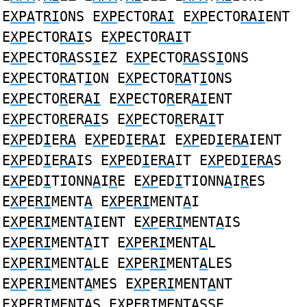
E
XPA
T
RI
ONS E
XP
ECTO
RAI
E
XP
ECTO
RAI
ENT
E
XP
ECTO
RAI
S E
XP
ECTO
RAI
T
E
XP
ECTO
RA
SS
I
EZ E
XP
ECTO
RA
SS
I
ONS
E
XP
ECTO
RA
T
I
ON E
XP
ECTO
RA
T
I
ONS
E
XP
ECTO
R
ER
AI
E
XP
ECTO
R
ER
AI
ENT
E
XP
ECTO
R
ER
AI
S E
XP
ECTO
R
ER
AI
T
E
XP
ED
I
E
RA
E
XP
ED
I
E
RA
I E
XP
ED
I
E
RA
IENT
E
XP
ED
I
E
RA
IS E
XP
ED
I
E
RA
IT E
XP
ED
I
E
RA
S
E
XP
ED
I
TIONN
A
I
R
E E
XP
ED
I
TIONN
A
I
R
ES
E
XP
E
RI
MENT
A
E
XP
E
RI
MENT
A
I
E
XP
E
RI
MENT
A
IENT E
XP
E
RI
MENT
A
IS
E
XP
E
RI
MENT
A
IT E
XP
E
RI
MENT
A
L
E
XP
E
RI
MENT
A
LE E
XP
E
RI
MENT
A
LES
E
XP
E
RI
MENT
A
MES E
XP
E
RI
MENT
A
NT
E
XP
E
RI
MENT
A
S E
XP
E
RI
MENT
A
SSE