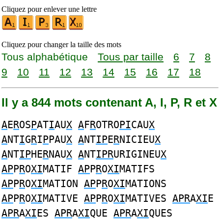
Cliquez pour enlever une lettre
Cliquez pour changer la taille des mots
Tous alphabétique
Tous par taille
6
7
8
9
10
11
12
13
14
15
16
17
18
Il y a 844 mots contenant A, I, P, R et X
A
E
R
OS
P
AT
I
AU
X
A
F
R
OTRO
PI
CAU
X
A
NT
I
G
R
I
P
PAU
X
A
NT
IP
E
R
NICIEU
X
A
NT
IP
HE
R
NAU
X
A
NT
IPR
URIGINEU
X
AP
P
R
O
XI
MATIF
AP
P
R
O
XI
MATIFS
AP
P
R
O
XI
MATION
AP
P
R
O
XI
MATIONS
AP
P
R
O
XI
MATIVE
AP
P
R
O
XI
MATIVES
APR
A
XI
E
APR
A
XI
ES
APR
A
XI
QUE
APR
A
XI
QUES