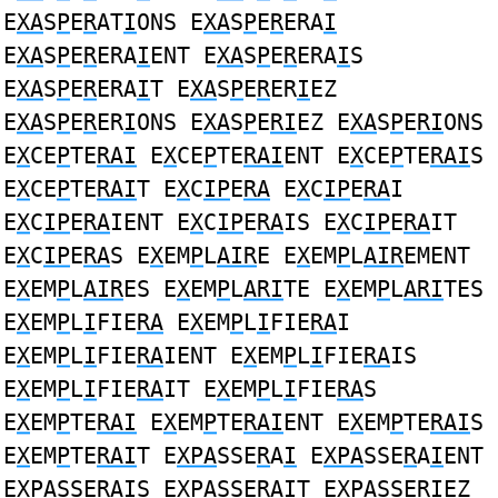
E
XA
S
P
E
R
AT
I
ONS E
XA
S
P
E
R
ERA
I
E
XA
S
P
E
R
ERA
I
ENT E
XA
S
P
E
R
ERA
I
S
E
XA
S
P
E
R
ERA
I
T E
XA
S
P
E
R
ER
I
EZ
E
XA
S
P
E
R
ER
I
ONS E
XA
S
P
E
RI
EZ E
XA
S
P
E
RI
ONS
E
X
CE
P
TE
RAI
E
X
CE
P
TE
RAI
ENT E
X
CE
P
TE
RAI
S
E
X
CE
P
TE
RAI
T E
X
C
IP
E
RA
E
X
C
IP
E
RA
I
E
X
C
IP
E
RA
IENT E
X
C
IP
E
RA
IS E
X
C
IP
E
RA
IT
E
X
C
IP
E
RA
S E
X
EM
P
L
AIR
E E
X
EM
P
L
AIR
EMENT
E
X
EM
P
L
AIR
ES E
X
EM
P
L
ARI
TE E
X
EM
P
L
ARI
TES
E
X
EM
P
L
I
FIE
RA
E
X
EM
P
L
I
FIE
RA
I
E
X
EM
P
L
I
FIE
RA
IENT E
X
EM
P
L
I
FIE
RA
IS
E
X
EM
P
L
I
FIE
RA
IT E
X
EM
P
L
I
FIE
RA
S
E
X
EM
P
TE
RAI
E
X
EM
P
TE
RAI
ENT E
X
EM
P
TE
RAI
S
E
X
EM
P
TE
RAI
T E
XPA
SSE
R
A
I
E
XPA
SSE
R
A
I
ENT
E
XPA
SSE
R
A
I
S E
XPA
SSE
R
A
I
T E
XPA
SSE
RI
EZ