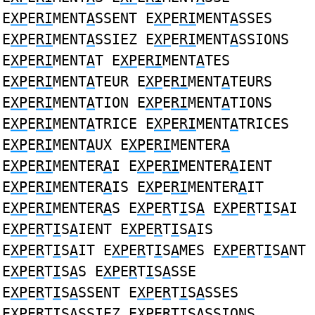
E
XP
E
RI
MENT
A
SSENT E
XP
E
RI
MENT
A
SSES
E
XP
E
RI
MENT
A
SSIEZ E
XP
E
RI
MENT
A
SSIONS
E
XP
E
RI
MENT
A
T E
XP
E
RI
MENT
A
TES
E
XP
E
RI
MENT
A
TEUR E
XP
E
RI
MENT
A
TEURS
E
XP
E
RI
MENT
A
TION E
XP
E
RI
MENT
A
TIONS
E
XP
E
RI
MENT
A
TRICE E
XP
E
RI
MENT
A
TRICES
E
XP
E
RI
MENT
A
UX E
XP
E
RI
MENTER
A
E
XP
E
RI
MENTER
A
I E
XP
E
RI
MENTER
A
IENT
E
XP
E
RI
MENTER
A
IS E
XP
E
RI
MENTER
A
IT
E
XP
E
RI
MENTER
A
S E
XP
E
R
T
I
S
A
E
XP
E
R
T
I
S
A
I
E
XP
E
R
T
I
S
A
IENT E
XP
E
R
T
I
S
A
IS
E
XP
E
R
T
I
S
A
IT E
XP
E
R
T
I
S
A
MES E
XP
E
R
T
I
S
A
NT
E
XP
E
R
T
I
S
A
S E
XP
E
R
T
I
S
A
SSE
E
XP
E
R
T
I
S
A
SSENT E
XP
E
R
T
I
S
A
SSES
E
XP
E
R
T
I
S
A
SSIEZ E
XP
E
R
T
I
S
A
SSIONS