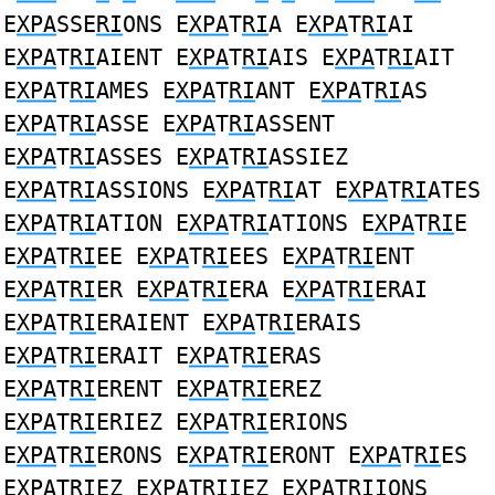
E
XPA
SSE
RI
ONS E
XPA
T
RI
A E
XPA
T
RI
AI
E
XPA
T
RI
AIENT E
XPA
T
RI
AIS E
XPA
T
RI
AIT
E
XPA
T
RI
AMES E
XPA
T
RI
ANT E
XPA
T
RI
AS
E
XPA
T
RI
ASSE E
XPA
T
RI
ASSENT
E
XPA
T
RI
ASSES E
XPA
T
RI
ASSIEZ
E
XPA
T
RI
ASSIONS E
XPA
T
RI
AT E
XPA
T
RI
ATES
E
XPA
T
RI
ATION E
XPA
T
RI
ATIONS E
XPA
T
RI
E
E
XPA
T
RI
EE E
XPA
T
RI
EES E
XPA
T
RI
ENT
E
XPA
T
RI
ER E
XPA
T
RI
ERA E
XPA
T
RI
ERAI
E
XPA
T
RI
ERAIENT E
XPA
T
RI
ERAIS
E
XPA
T
RI
ERAIT E
XPA
T
RI
ERAS
E
XPA
T
RI
ERENT E
XPA
T
RI
EREZ
E
XPA
T
RI
ERIEZ E
XPA
T
RI
ERIONS
E
XPA
T
RI
ERONS E
XPA
T
RI
ERONT E
XPA
T
RI
ES
E
XPA
T
RI
EZ E
XPA
T
RI
IEZ E
XPA
T
RI
IONS