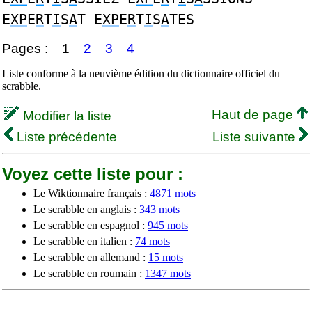
E
XP
E
R
T
I
S
A
T E
XP
E
R
T
I
S
A
TES
Pages :
1
2
3
4
Liste conforme à la neuvième édition du dictionnaire officiel du
scrabble.
Haut de page
Modifier la liste
Liste précédente
Liste suivante
Voyez cette liste pour :
Le Wiktionnaire français :
4871 mots
Le scrabble en anglais :
343 mots
Le scrabble en espagnol :
945 mots
Le scrabble en italien :
74 mots
Le scrabble en allemand :
15 mots
Le scrabble en roumain :
1347 mots