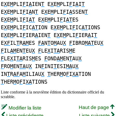
E
X
E
M
PLI
F
I
A
IEN
T
E
X
E
M
PLI
F
I
A
I
T
E
X
E
M
PLI
F
I
A
N
T
E
X
E
M
PLI
F
I
A
SSEN
T
E
X
E
M
PLI
F
I
AT
E
X
E
M
PLI
F
I
AT
ES
E
X
E
M
PLI
F
IC
AT
ION E
X
E
M
PLI
F
IC
AT
IONS
E
X
E
M
PLI
F
IER
A
IEN
T
E
X
E
M
PLI
F
IER
A
I
T
E
XF
IL
T
R
AM
ES
FA
N
T
O
M
AU
X
F
IBRO
MAT
EU
X
F
IL
AM
EN
T
EU
X
F
LE
X
I
TA
RIS
M
E
F
LE
X
I
TA
RIS
M
ES
F
OND
AM
EN
T
AU
X
F
RO
M
EN
TA
U
X
IN
F
INI
T
ESI
MA
U
X
IN
T
R
AF
A
M
ILIAU
X
T
HER
M
O
F
I
XA
TION
T
HER
M
O
F
I
XA
TIONS
Liste conforme à la neuvième édition du dictionnaire officiel du
scrabble.
Haut de page
Modifier la liste
Liste précédente
Liste suivante