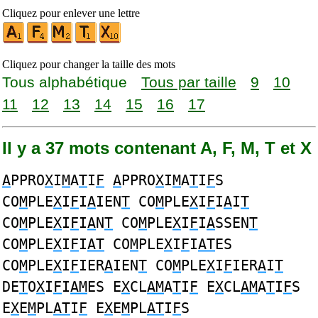
Cliquez pour enlever une lettre
Cliquez pour changer la taille des mots
Tous alphabétique
Tous par taille
9
10
11
12
13
14
15
16
17
Il y a 37 mots contenant A, F, M, T et X
A
PPRO
X
I
M
A
T
I
F
A
PPRO
X
I
M
A
T
I
F
S
CO
M
PLE
X
I
F
I
A
IEN
T
CO
M
PLE
X
I
F
I
A
I
T
CO
M
PLE
X
I
F
I
A
N
T
CO
M
PLE
X
I
F
I
A
SSEN
T
CO
M
PLE
X
I
F
I
AT
CO
M
PLE
X
I
F
I
AT
ES
CO
M
PLE
X
I
F
IER
A
IEN
T
CO
M
PLE
X
I
F
IER
A
I
T
DE
T
O
X
I
F
I
AM
ES E
X
CL
AM
A
T
I
F
E
X
CL
AM
A
T
I
F
S
E
X
E
M
PL
AT
I
F
E
X
E
M
PL
AT
I
F
S