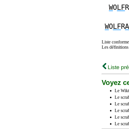
W
O
LF
R
W
O
LF
R
A
Liste conforme 
Les définitions
Liste pr
Voyez ce
Le Wikt
Le scra
Le scra
Le scrab
Le scra
Le scra