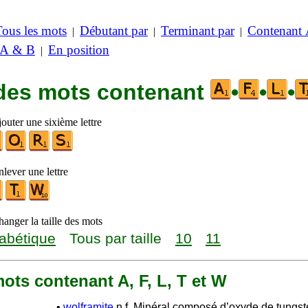
Tous les mots
Débutant par
Terminant par
Contenant
|
|
|
 A & B
En position
|
 des mots contenant
•
•
•
outer une sixième lettre
lever une lettre
anger la taille des mots
abétique
Tous par taille
10
11
 mots contenant A, F, L, T et W
•
wolframite
n.f. Minéral composé d’oxyde de tungst