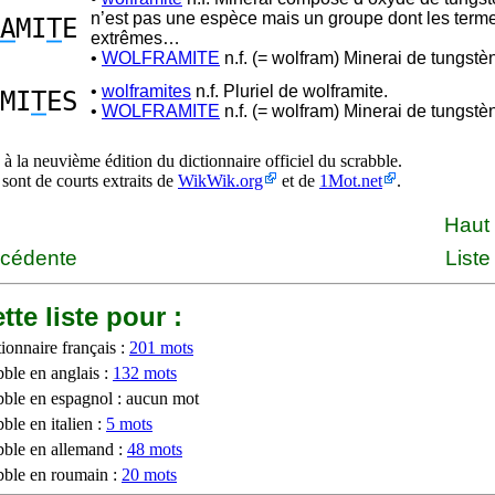
n’est pas une espèce mais un groupe dont les term
A
MI
T
E
extrêmes…
•
WOLFRAMITE
n.f. (= wolfram) Minerai de tungstè
•
wolframites
n.f. Pluriel de wolframite.
MI
T
ES
•
WOLFRAMITE
n.f. (= wolfram) Minerai de tungstè
à la neuvième édition du dictionnaire officiel du scrabble.
 sont de courts extraits de
WikWik.org
et de
1Mot.net
.
Haut
écédente
Liste
tte liste pour :
ionnaire français :
201 mots
bble en anglais :
132 mots
bble en espagnol : aucun mot
ble en italien :
5 mots
bble en allemand :
48 mots
bble en roumain :
20 mots