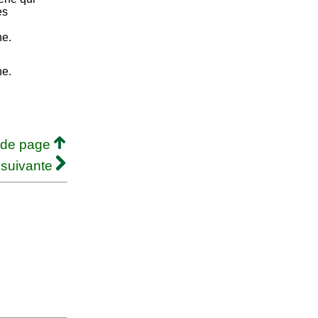
es
ne.
ne.
 de page
 suivante