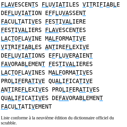
FLAV
ESCEN
T
S
FL
U
V
I
AT
ILES
V
I
T
RI
F
I
A
B
L
E
DE
FL
U
V
I
AT
ION E
F
F
L
U
VA
SSEN
T
FA
CU
LT
ATI
V
ES
F
ES
T
I
VAL
IERE
F
ES
T
I
VAL
IERS
FLAV
ESCEN
T
ES
LA
C
T
O
F
LA
V
INE M
ALF
ORMA
T
I
V
E
V
I
T
RI
F
I
A
B
L
ES
A
N
T
IRE
FL
EXI
V
E
DE
FL
U
V
I
AT
IONS E
F
F
L
U
V
ER
A
IEN
T
FAV
ORAB
L
EMEN
T
F
ES
T
I
VAL
IERES
LA
C
T
O
F
LA
V
INES M
ALF
ORMA
T
I
V
ES
PRO
L
I
F
ER
AT
I
V
E QU
AL
I
F
ICA
T
I
V
E
A
N
T
IRE
FL
EXI
V
ES PRO
L
I
F
ER
AT
I
V
ES
QU
AL
I
F
ICA
T
I
V
ES DE
FAV
ORAB
L
EMEN
T
FA
CU
LT
ATI
V
EMENT
Liste conforme à la neuvième édition du dictionnaire officiel du
scrabble.