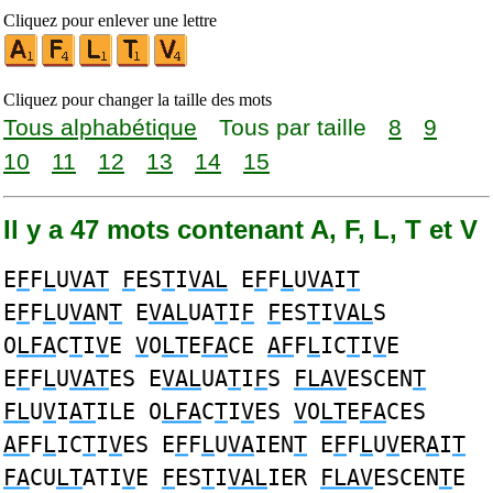
Cliquez pour enlever une lettre
Cliquez pour changer la taille des mots
Tous alphabétique
Tous par taille
8
9
10
11
12
13
14
15
Il y a 47 mots contenant A, F, L, T et V
E
F
F
L
U
VAT
F
ES
T
I
VAL
E
F
F
L
U
VA
I
T
E
F
F
L
U
VA
N
T
E
VAL
UA
T
I
F
F
ES
T
I
VAL
S
O
LFA
C
T
I
V
E
V
O
LT
E
FA
CE
AF
F
L
IC
T
I
V
E
E
F
F
L
U
VAT
ES E
VAL
UA
T
I
F
S
FLAV
ESCEN
T
FL
U
V
I
AT
ILE O
LFA
C
T
I
V
ES
V
O
LT
E
FA
CES
AF
F
L
IC
T
I
V
ES E
F
F
L
U
VA
IEN
T
E
F
F
L
U
V
ER
A
I
T
FA
CU
LT
ATI
V
E
F
ES
T
I
VAL
IER
FLAV
ESCEN
T
E