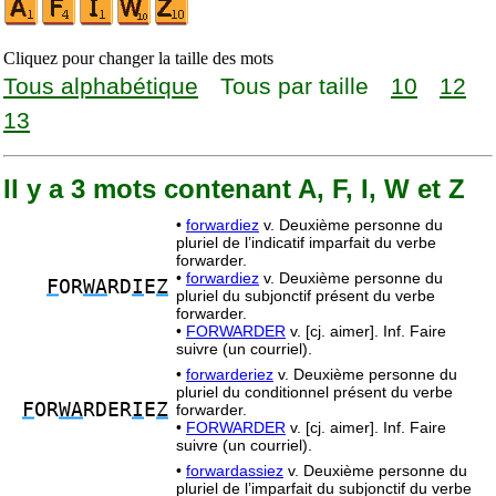
Cliquez pour changer la taille des mots
Tous alphabétique
Tous par taille
10
12
13
Il y a 3 mots contenant A, F, I, W et Z
•
forwardiez
v. Deuxième personne du
pluriel de l’indicatif imparfait du verbe
forwarder.
•
forwardiez
v. Deuxième personne du
F
OR
WA
RD
I
E
Z
pluriel du subjonctif présent du verbe
forwarder.
•
FORWARDER
v. [cj. aimer]. Inf. Faire
suivre (un courriel).
•
forwarderiez
v. Deuxième personne du
pluriel du conditionnel présent du verbe
F
OR
WA
RDER
I
E
Z
forwarder.
•
FORWARDER
v. [cj. aimer]. Inf. Faire
suivre (un courriel).
•
forwardassiez
v. Deuxième personne du
pluriel de l’imparfait du subjonctif du verbe