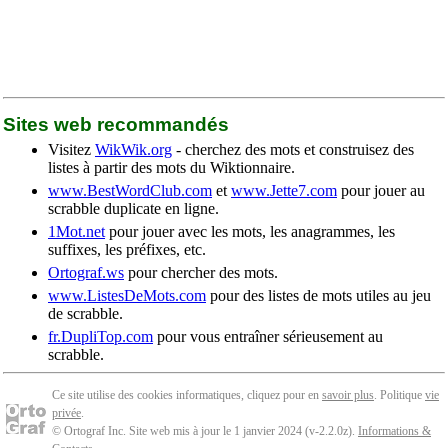
Sites web recommandés
Visitez
WikWik.org
- cherchez des mots et construisez des
listes à partir des mots du Wiktionnaire.
www.BestWordClub.com
et
www.Jette7.com
pour jouer au
scrabble duplicate en ligne.
1Mot.net
pour jouer avec les mots, les anagrammes, les
suffixes, les préfixes, etc.
Ortograf.ws
pour chercher des mots.
www.ListesDeMots.com
pour des listes de mots utiles au jeu
de scrabble.
fr.DupliTop.com
pour vous entraîner sérieusement au
scrabble.
Ce site utilise des cookies informatiques, cliquez pour en
savoir plus
. Politique
vie
privée
.
© Ortograf Inc. Site web mis à jour le 1 janvier 2024 (v-2.2.0
z
).
Informations &