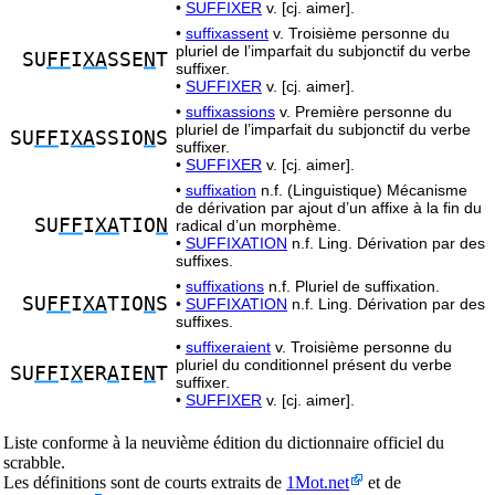
•
SUFFIXER
v. [cj. aimer].
•
suffixassent
v. Troisième personne du
pluriel de l’imparfait du subjonctif du verbe
SU
FF
I
XA
SSE
N
T
suffixer.
•
SUFFIXER
v. [cj. aimer].
•
suffixassions
v. Première personne du
pluriel de l’imparfait du subjonctif du verbe
SU
FF
I
XA
SSIO
N
S
suffixer.
•
SUFFIXER
v. [cj. aimer].
•
suffixation
n.f. (Linguistique) Mécanisme
de dérivation par ajout d’un affixe à la fin du
SU
FF
I
XA
TIO
N
radical d’un morphème.
•
SUFFIXATION
n.f. Ling. Dérivation par des
suffixes.
•
suffixations
n.f. Pluriel de suffixation.
SU
FF
I
XA
TIO
N
S
•
SUFFIXATION
n.f. Ling. Dérivation par des
suffixes.
•
suffixeraient
v. Troisième personne du
pluriel du conditionnel présent du verbe
SU
FF
I
X
ER
A
IE
N
T
suffixer.
•
SUFFIXER
v. [cj. aimer].
Liste conforme à la neuvième édition du dictionnaire officiel du
scrabble.
Les définitions sont de courts extraits de
1Mot.net
et de