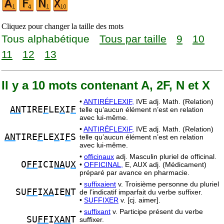
Cliquez pour changer la taille des mots
Tous alphabétique
Tous par taille
9
10
11
12
13
Il y a 10 mots contenant A, 2F, N et X
•
ANTIRÉFLEXIF,
IVE adj. Math. (Relation)
AN
TIRE
F
LE
X
I
F
telle qu’aucun élément n’est en relation
avec lui-même.
•
ANTIRÉFLEXIF,
IVE adj. Math. (Relation)
AN
TIRE
F
LE
X
I
F
S
telle qu’aucun élément n’est en relation
avec lui-même.
•
officinaux
adj. Masculin pluriel de officinal.
O
FF
ICI
NA
U
X
•
OFFICINAL,
E, AUX adj. (Médicament)
préparé par avance en pharmacie.
•
suffixaient
v. Troisième personne du pluriel
SU
FF
I
XA
IE
N
T
de l’indicatif imparfait du verbe suffixer.
•
SUFFIXER
v. [cj. aimer].
•
suffixant
v. Participe présent du verbe
SU
FF
I
XAN
T
suffixer.