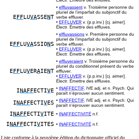
Électr. Émettre des effluves.
•
effluvassent
v. Troisième personne du
pluriel de l’imparfait du subjonctif du
E
FF
LU
VA
SSE
N
T
verbe effluver.
•
EFFLUVER
v. (p.p.inv.) [cj. aimer].
Électr. Émettre des effluves.
•
effluvassions
v. Première personne du
pluriel de l’imparfait du subjonctif du
E
FF
LU
VA
SSIO
N
S
verbe effluver.
•
EFFLUVER
v. (p.p.inv.) [cj. aimer].
Électr. Émettre des effluves.
•
effluveraient
v. Troisième personne du
pluriel du conditionnel présent du verbe
E
FF
LU
V
ER
A
IE
N
T
effluver.
•
EFFLUVER
v. (p.p.inv.) [cj. aimer].
Électr. Émettre des effluves.
•
INAFFECTIF,
IVE adj. et n. Psych. Qui
I
NAFF
ECTI
V
E
paraît n’éprouver aucun sentiment.
•
INAFFECTIF,
IVE adj. et n. Psych. Qui
I
NAFF
ECTI
V
ES
paraît n’éprouver aucun sentiment.
I
NAFF
ECTI
V
ITE
•
INAFFECTIVITÉ
n.f.
I
NAFF
ECTI
V
ITES
•
INAFFECTIVITÉ
n.f.
Liste conforme à la neuvième édition du dictionnaire officiel du