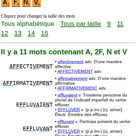
Cliquez pour changer la taille des mots
Tous alphabétique
Tous par taille
9
11
12
13
14
15
Il y a 11 mots contenant A, 2F, N et V
•
affectivement
adv. D’une manière
AFF
ECTI
V
EME
N
T
affective.
•
AFFECTIVEMENT
adv.
•
affirmativement
adv. D’une manière
AFF
IRMATI
V
EME
N
T
affirmative.
•
AFFIRMATIVEMENT
adv.
•
effluvaient
v. Troisième personne du
pluriel de l’indicatif imparfait du verbe
E
FF
LU
VA
IE
N
T
effluver.
•
EFFLUVER
v. (p.p.inv.) [cj. aimer].
Électr. Émettre des effluves.
•
effluvant
v. Participe présent du verbe
effluver.
E
FF
LU
VAN
T
•
EFFLUVER
v. (p.p.inv.) [cj. aimer].