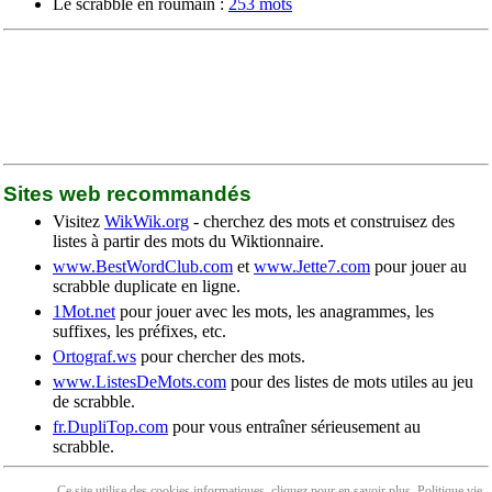
Le scrabble en roumain :
253 mots
Sites web recommandés
Visitez
WikWik.org
- cherchez des mots et construisez des
listes à partir des mots du Wiktionnaire.
www.BestWordClub.com
et
www.Jette7.com
pour jouer au
scrabble duplicate en ligne.
1Mot.net
pour jouer avec les mots, les anagrammes, les
suffixes, les préfixes, etc.
Ortograf.ws
pour chercher des mots.
www.ListesDeMots.com
pour des listes de mots utiles au jeu
de scrabble.
fr.DupliTop.com
pour vous entraîner sérieusement au
scrabble.
Ce site utilise des cookies informatiques, cliquez pour en
savoir plus
. Politique
vie