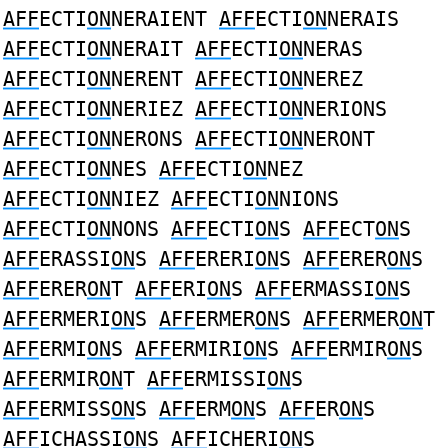
AFF
ECTI
ON
NERAIENT
AFF
ECTI
ON
NERAIS
AFF
ECTI
ON
NERAIT
AFF
ECTI
ON
NERAS
AFF
ECTI
ON
NERENT
AFF
ECTI
ON
NEREZ
AFF
ECTI
ON
NERIEZ
AFF
ECTI
ON
NERIONS
AFF
ECTI
ON
NERONS
AFF
ECTI
ON
NERONT
AFF
ECTI
ON
NES
AFF
ECTI
ON
NEZ
AFF
ECTI
ON
NIEZ
AFF
ECTI
ON
NIONS
AFF
ECTI
ON
NONS
AFF
ECTI
ON
S
AFF
ECT
ON
S
AFF
ERASSI
ON
S
AFF
ERERI
ON
S
AFF
ERER
ON
S
AFF
ERER
ON
T
AFF
ERI
ON
S
AFF
ERMASSI
ON
S
AFF
ERMERI
ON
S
AFF
ERMER
ON
S
AFF
ERMER
ON
T
AFF
ERMI
ON
S
AFF
ERMIRI
ON
S
AFF
ERMIR
ON
S
AFF
ERMIR
ON
T
AFF
ERMISSI
ON
S
AFF
ERMISS
ON
S
AFF
ERM
ON
S
AFF
ER
ON
S
AFF
ICHASSI
ON
S
AFF
ICHERI
ON
S