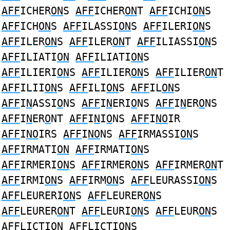
AFF
ICHER
ON
S
AFF
ICHER
ON
T
AFF
ICHI
ON
S
AFF
ICH
ON
S
AFF
ILASSI
ON
S
AFF
ILERI
ON
S
AFF
ILER
ON
S
AFF
ILER
ON
T
AFF
ILIASSI
ON
S
AFF
ILIATI
ON
AFF
ILIATI
ON
S
AFF
ILIERI
ON
S
AFF
ILIER
ON
S
AFF
ILIER
ON
T
AFF
ILII
ON
S
AFF
ILI
ON
S
AFF
IL
ON
S
AFF
I
N
ASSI
O
NS
AFF
I
N
ERI
O
NS
AFF
I
N
ER
O
NS
AFF
I
N
ER
O
NT
AFF
I
N
I
O
NS
AFF
I
NO
IR
AFF
I
NO
IRS
AFF
I
NO
NS
AFF
IRMASSI
ON
S
AFF
IRMATI
ON
AFF
IRMATI
ON
S
AFF
IRMERI
ON
S
AFF
IRMER
ON
S
AFF
IRMER
ON
T
AFF
IRMI
ON
S
AFF
IRM
ON
S
AFF
LEURASSI
ON
S
AFF
LEURERI
ON
S
AFF
LEURER
ON
S
AFF
LEURER
ON
T
AFF
LEURI
ON
S
AFF
LEUR
ON
S
AFF
LICTI
ON
AFF
LICTI
ON
S