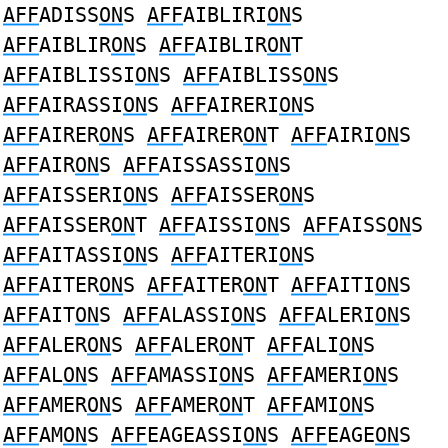
AFF
ADISS
ON
S
AFF
AIBLIRI
ON
S
AFF
AIBLIR
ON
S
AFF
AIBLIR
ON
T
AFF
AIBLISSI
ON
S
AFF
AIBLISS
ON
S
AFF
AIRASSI
ON
S
AFF
AIRERI
ON
S
AFF
AIRER
ON
S
AFF
AIRER
ON
T
AFF
AIRI
ON
S
AFF
AIR
ON
S
AFF
AISSASSI
ON
S
AFF
AISSERI
ON
S
AFF
AISSER
ON
S
AFF
AISSER
ON
T
AFF
AISSI
ON
S
AFF
AISS
ON
S
AFF
AITASSI
ON
S
AFF
AITERI
ON
S
AFF
AITER
ON
S
AFF
AITER
ON
T
AFF
AITI
ON
S
AFF
AIT
ON
S
AFF
ALASSI
ON
S
AFF
ALERI
ON
S
AFF
ALER
ON
S
AFF
ALER
ON
T
AFF
ALI
ON
S
AFF
AL
ON
S
AFF
AMASSI
ON
S
AFF
AMERI
ON
S
AFF
AMER
ON
S
AFF
AMER
ON
T
AFF
AMI
ON
S
AFF
AM
ON
S
AFF
EAGEASSI
ON
S
AFF
EAGE
ON
S