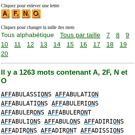
Cliquez pour enlever une lettre
Cliquez pour changer la taille des mots
Tous alphabétique
Tous par taille
7
8
9
10
11
12
13
14
15
16
17
18
19
20
Il y a 1263 mots contenant A, 2F, N et
O
AFF
ABULASSI
ON
S
AFF
ABULATI
ON
AFF
ABULATI
ON
S
AFF
ABULERI
ON
S
AFF
ABULER
ON
S
AFF
ABULER
ON
T
AFF
ABULI
ON
S
AFF
ABUL
ON
S
AFF
ADIRI
ON
S
AFF
ADIR
ON
S
AFF
ADIR
ON
T
AFF
ADISSI
ON
S