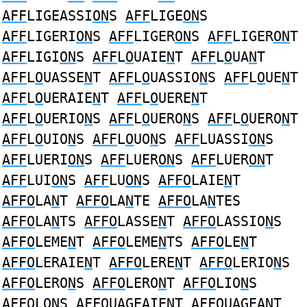
AFF
LIGEASSI
ON
S
AFF
LIGE
ON
S
AFF
LIGERI
ON
S
AFF
LIGER
ON
S
AFF
LIGER
ON
T
AFF
LIGI
ON
S
AFF
L
O
UAIE
N
T
AFF
L
O
UA
N
T
AFF
L
O
UASSE
N
T
AFF
L
O
UASSIO
N
S
AFF
L
O
UE
N
T
AFF
L
O
UERAIE
N
T
AFF
L
O
UERE
N
T
AFF
L
O
UERIO
N
S
AFF
L
O
UERO
N
S
AFF
L
O
UERO
N
T
AFF
L
O
UIO
N
S
AFF
L
O
UO
N
S
AFF
LUASSI
ON
S
AFF
LUERI
ON
S
AFF
LUER
ON
S
AFF
LUER
ON
T
AFF
LUI
ON
S
AFF
LU
ON
S
AFFO
LAIE
N
T
AFFO
LA
N
T
AFFO
LA
N
TE
AFFO
LA
N
TES
AFFO
LA
N
TS
AFFO
LASSE
N
T
AFFO
LASSIO
N
S
AFFO
LEME
N
T
AFFO
LEME
N
TS
AFFO
LE
N
T
AFFO
LERAIE
N
T
AFFO
LERE
N
T
AFFO
LERIO
N
S
AFFO
LERO
N
S
AFFO
LERO
N
T
AFFO
LIO
N
S
AFFO
LO
N
S
AFFO
UAGEAIE
N
T
AFFO
UAGEA
N
T