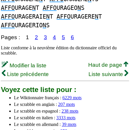
AFFO
URAGE
N
T
AFFO
URAGEO
N
S
AFFO
URAGERAIE
N
T
AFFO
URAGERE
N
T
AFFO
URAGERIO
N
S
Pages :
1
2
3
4
5
6
Liste conforme à la neuvième édition du dictionnaire officiel du
scrabble.
Haut de page
Modifier la liste
Liste précédente
Liste suivante
Voyez cette liste pour :
Le Wiktionnaire français :
6229 mots
Le scrabble en anglais :
207 mots
Le scrabble en espagnol :
238 mots
Le scrabble en italien :
3333 mots
Le scrabble en allemand :
39 mots