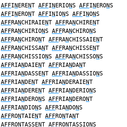
AFF
I
N
ERE
N
T
AFF
I
N
ERIO
N
S
AFF
I
N
ERO
N
S
AFF
I
N
ERO
N
T
AFF
I
N
IO
N
S
AFF
I
N
O
N
S
AFF
RA
N
CHIRAIE
N
T
AFF
RA
N
CHIRE
N
T
AFF
RA
N
CHIRIO
N
S
AFF
RA
N
CHIRO
N
S
AFF
RA
N
CHIRO
N
T
AFF
RA
N
CHISSAIE
N
T
AFF
RA
N
CHISSA
N
T
AFF
RA
N
CHISSE
N
T
AFF
RA
N
CHISSIO
N
S
AFF
RA
N
CHISSO
N
S
AFF
RIA
N
DAIE
N
T
AFF
RIA
N
DA
N
T
AFF
RIA
N
DASSE
N
T
AFF
RIA
N
DASSIO
N
S
AFF
RIA
N
DE
N
T
AFF
RIA
N
DERAIE
N
T
AFF
RIA
N
DERE
N
T
AFF
RIA
N
DERIO
N
S
AFF
RIA
N
DERO
N
S
AFF
RIA
N
DERO
N
T
AFF
RIA
N
DIO
N
S
AFF
RIA
N
DO
N
S
AFF
RO
N
TAIE
N
T
AFF
RO
N
TA
N
T
AFF
RO
N
TASSE
N
T
AFF
RO
N
TASSIO
N
S