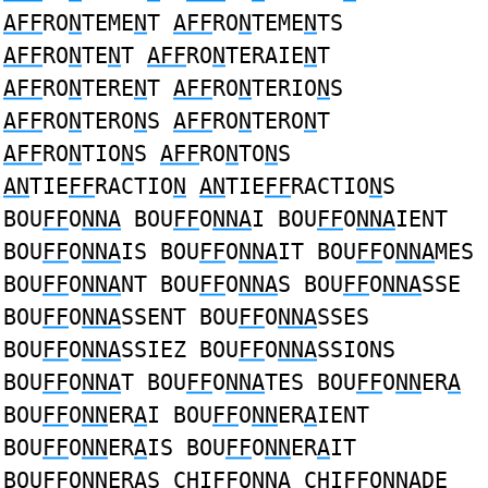
AFF
RO
N
TEME
N
T
AFF
RO
N
TEME
N
TS
AFF
RO
N
TE
N
T
AFF
RO
N
TERAIE
N
T
AFF
RO
N
TERE
N
T
AFF
RO
N
TERIO
N
S
AFF
RO
N
TERO
N
S
AFF
RO
N
TERO
N
T
AFF
RO
N
TIO
N
S
AFF
RO
N
TO
N
S
AN
TIE
FF
RACTIO
N
AN
TIE
FF
RACTIO
N
S
BOU
FF
O
NNA
BOU
FF
O
NNA
I BOU
FF
O
NNA
IENT
BOU
FF
O
NNA
IS BOU
FF
O
NNA
IT BOU
FF
O
NNA
MES
BOU
FF
O
NNA
NT BOU
FF
O
NNA
S BOU
FF
O
NNA
SSE
BOU
FF
O
NNA
SSENT BOU
FF
O
NNA
SSES
BOU
FF
O
NNA
SSIEZ BOU
FF
O
NNA
SSIONS
BOU
FF
O
NNA
T BOU
FF
O
NNA
TES BOU
FF
O
NN
ER
A
BOU
FF
O
NN
ER
A
I BOU
FF
O
NN
ER
A
IENT
BOU
FF
O
NN
ER
A
IS BOU
FF
O
NN
ER
A
IT
BOU
FF
O
NN
ER
A
S CHI
FF
O
NNA
CHI
FF
O
NNA
DE