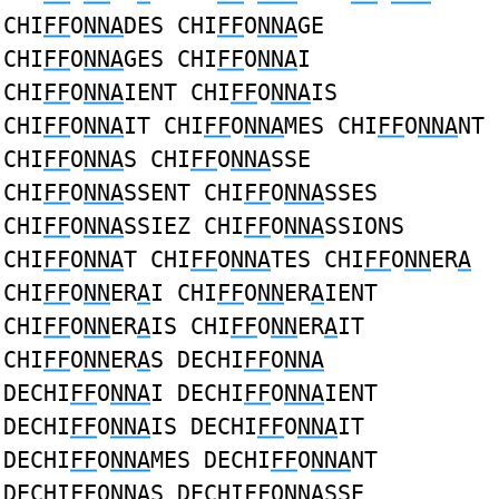
CHI
FF
O
NNA
DES CHI
FF
O
NNA
GE
CHI
FF
O
NNA
GES CHI
FF
O
NNA
I
CHI
FF
O
NNA
IENT CHI
FF
O
NNA
IS
CHI
FF
O
NNA
IT CHI
FF
O
NNA
MES CHI
FF
O
NNA
NT
CHI
FF
O
NNA
S CHI
FF
O
NNA
SSE
CHI
FF
O
NNA
SSENT CHI
FF
O
NNA
SSES
CHI
FF
O
NNA
SSIEZ CHI
FF
O
NNA
SSIONS
CHI
FF
O
NNA
T CHI
FF
O
NNA
TES CHI
FF
O
NN
ER
A
CHI
FF
O
NN
ER
A
I CHI
FF
O
NN
ER
A
IENT
CHI
FF
O
NN
ER
A
IS CHI
FF
O
NN
ER
A
IT
CHI
FF
O
NN
ER
A
S DECHI
FF
O
NNA
DECHI
FF
O
NNA
I DECHI
FF
O
NNA
IENT
DECHI
FF
O
NNA
IS DECHI
FF
O
NNA
IT
DECHI
FF
O
NNA
MES DECHI
FF
O
NNA
NT
DECHI
FF
O
NNA
S DECHI
FF
O
NNA
SSE