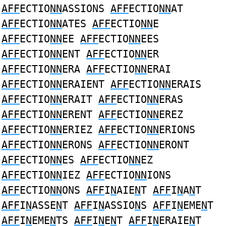
AFF
ECTIO
NN
ASSIONS
AFF
ECTIO
NN
AT
AFF
ECTIO
NN
ATES
AFF
ECTIO
NN
E
AFF
ECTIO
NN
EE
AFF
ECTIO
NN
EES
AFF
ECTIO
NN
ENT
AFF
ECTIO
NN
ER
AFF
ECTIO
NN
ERA
AFF
ECTIO
NN
ERAI
AFF
ECTIO
NN
ERAIENT
AFF
ECTIO
NN
ERAIS
AFF
ECTIO
NN
ERAIT
AFF
ECTIO
NN
ERAS
AFF
ECTIO
NN
ERENT
AFF
ECTIO
NN
EREZ
AFF
ECTIO
NN
ERIEZ
AFF
ECTIO
NN
ERIONS
AFF
ECTIO
NN
ERONS
AFF
ECTIO
NN
ERONT
AFF
ECTIO
NN
ES
AFF
ECTIO
NN
EZ
AFF
ECTIO
NN
IEZ
AFF
ECTIO
NN
IONS
AFF
ECTIO
NN
ONS
AFF
I
N
AIE
N
T
AFF
I
N
A
N
T
AFF
I
N
ASSE
N
T
AFF
I
N
ASSIO
N
S
AFF
I
N
EME
N
T
AFF
I
N
EME
N
TS
AFF
I
N
E
N
T
AFF
I
N
ERAIE
N
T