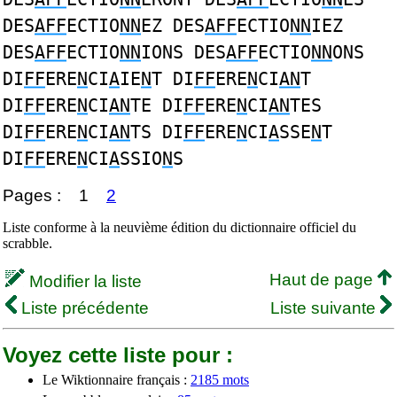
DES
AFF
ECTIO
NN
EZ DES
AFF
ECTIO
NN
IEZ
DES
AFF
ECTIO
NN
IONS DES
AFF
ECTIO
NN
ONS
DI
FF
ERE
N
CI
A
IE
N
T DI
FF
ERE
N
CI
AN
T
DI
FF
ERE
N
CI
AN
TE DI
FF
ERE
N
CI
AN
TES
DI
FF
ERE
N
CI
AN
TS DI
FF
ERE
N
CI
A
SSE
N
T
DI
FF
ERE
N
CI
A
SSIO
N
S
Pages :
1
2
Liste conforme à la neuvième édition du dictionnaire officiel du
scrabble.
Haut de page
Modifier la liste
Liste précédente
Liste suivante
Voyez cette liste pour :
Le Wiktionnaire français :
2185 mots