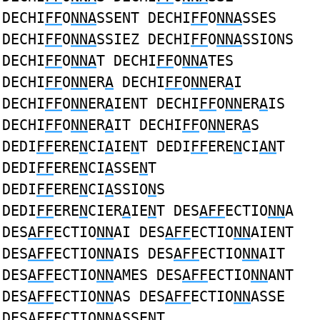
DECHI
FF
O
NNA
SSENT DECHI
FF
O
NNA
SSES
DECHI
FF
O
NNA
SSIEZ DECHI
FF
O
NNA
SSIONS
DECHI
FF
O
NNA
T DECHI
FF
O
NNA
TES
DECHI
FF
O
NN
ER
A
DECHI
FF
O
NN
ER
A
I
DECHI
FF
O
NN
ER
A
IENT DECHI
FF
O
NN
ER
A
IS
DECHI
FF
O
NN
ER
A
IT DECHI
FF
O
NN
ER
A
S
DEDI
FF
ERE
N
CI
A
IE
N
T DEDI
FF
ERE
N
CI
AN
T
DEDI
FF
ERE
N
CI
A
SSE
N
T
DEDI
FF
ERE
N
CI
A
SSIO
N
S
DEDI
FF
ERE
N
CIER
A
IE
N
T DES
AFF
ECTIO
NN
A
DES
AFF
ECTIO
NN
AI DES
AFF
ECTIO
NN
AIENT
DES
AFF
ECTIO
NN
AIS DES
AFF
ECTIO
NN
AIT
DES
AFF
ECTIO
NN
AMES DES
AFF
ECTIO
NN
ANT
DES
AFF
ECTIO
NN
AS DES
AFF
ECTIO
NN
ASSE
DES
AFF
ECTIO
NN
ASSENT