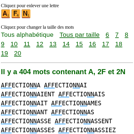
Cliquez pour enlever une lettre
Cliquez pour changer la taille des mots
Tous alphabétique
Tous par taille
6
7
8
9
10
11
12
13
14
15
16
17
18
19
20
Il y a 404 mots contenant A, 2F et 2N
AFF
ECTIO
NN
A
AFF
ECTIO
NN
AI
AFF
ECTIO
NN
AIENT
AFF
ECTIO
NN
AIS
AFF
ECTIO
NN
AIT
AFF
ECTIO
NN
AMES
AFF
ECTIO
NN
ANT
AFF
ECTIO
NN
AS
AFF
ECTIO
NN
ASSE
AFF
ECTIO
NN
ASSENT
AFF
ECTIO
NN
ASSES
AFF
ECTIO
NN
ASSIEZ