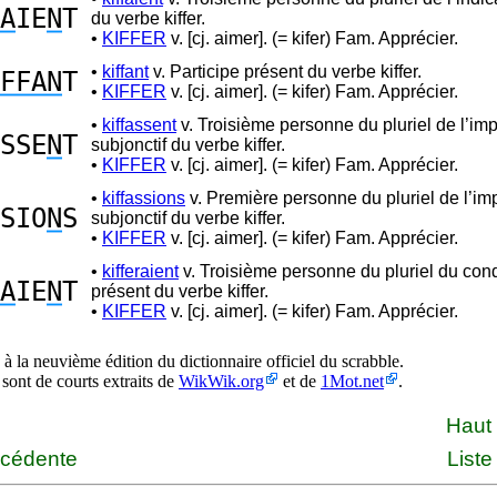
A
IE
N
T
du verbe kiffer.
•
KIFFER
v. [cj. aimer]. (= kifer) Fam. Apprécier.
•
kiffant
v. Participe présent du verbe kiffer.
FFAN
T
•
KIFFER
v. [cj. aimer]. (= kifer) Fam. Apprécier.
•
kiffassent
v. Troisième personne du pluriel de l’imp
SSE
N
T
subjonctif du verbe kiffer.
•
KIFFER
v. [cj. aimer]. (= kifer) Fam. Apprécier.
•
kiffassions
v. Première personne du pluriel de l’imp
SIO
N
S
subjonctif du verbe kiffer.
•
KIFFER
v. [cj. aimer]. (= kifer) Fam. Apprécier.
•
kifferaient
v. Troisième personne du pluriel du cond
A
IE
N
T
présent du verbe kiffer.
•
KIFFER
v. [cj. aimer]. (= kifer) Fam. Apprécier.
à la neuvième édition du dictionnaire officiel du scrabble.
 sont de courts extraits de
WikWik.org
et de
1Mot.net
.
Haut
écédente
Liste