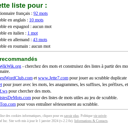
tte liste pour :
ionnaire français :
92 mots
bble en anglais :
10 mots
bble en espagnol : aucun mot
ble en italien :
1 mot
bble en allemand :
43 mots
bble en roumain : aucun mot
b recommandés
WikWik.org
- cherchez des mots et construisez des listes à partir des mo
naire.
stWordClub.com
et
www.Jette7.com
pour jouer au scrabble duplicate 
t
pour jouer avec les mots, les anagrammes, les suffixes, les préfixes, et
f.ws
pour chercher des mots.
stesDeMots.com
pour des listes de mots utiles au jeu de scrabble.
iTop.com
pour vous entraîner sérieusement au scrabble.
tilise des cookies informatiques, cliquez pour en
savoir plus
. Politique
vie privée
.
f Inc. Site web mis à jour le 1 janvier 2024 (v-2.2.0
z
).
Informations & Contacts
.