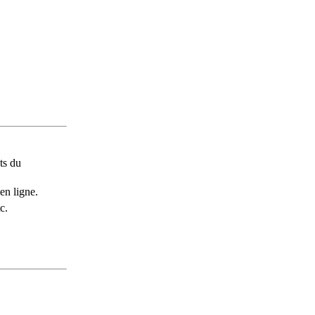
ts du
en ligne.
c.