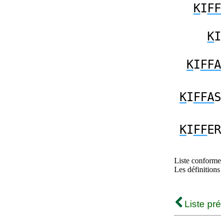
K
I
FF
K
I
K
I
FFA
K
I
FFA
S
K
I
FF
ER
Liste conforme 
Les définitions
Liste pr