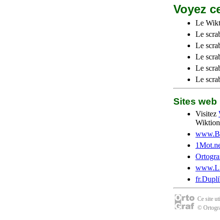
Voyez ce
Le Wikt
Le scra
Le scra
Le scrab
Le scra
Le scra
Sites we
Visitez
Wiktion
www.Be
1Mot.ne
Ortogra
www.Li
fr.Dupl
Ce site u
© Ortogra