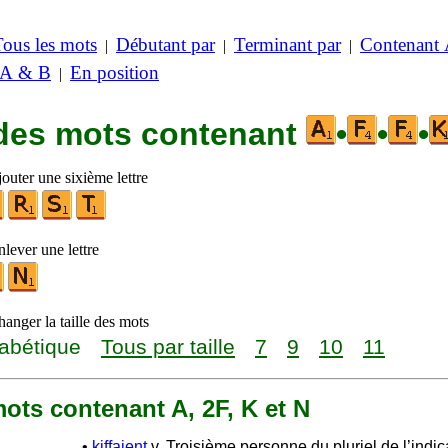
Tous les mots
Débutant par
Terminant par
Contenant
|
|
|
 A & B
En position
|
 des mots contenant
•
•
•
outer une sixième lettre
lever une lettre
anger la taille des mots
abétique
Tous par taille
7
9
10
11
 mots contenant A, 2F, K et N
•
kiffaient
v. Troisième personne du pluriel de l’indica