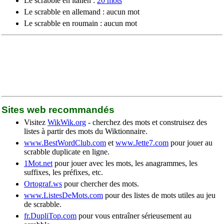
Le scrabble en italien :
20 mots
Le scrabble en allemand : aucun mot
Le scrabble en roumain : aucun mot
Sites web recommandés
Visitez
WikWik.org
- cherchez des mots et construisez des
listes à partir des mots du Wiktionnaire.
www.BestWordClub.com
et
www.Jette7.com
pour jouer au
scrabble duplicate en ligne.
1Mot.net
pour jouer avec les mots, les anagrammes, les
suffixes, les préfixes, etc.
Ortograf.ws
pour chercher des mots.
www.ListesDeMots.com
pour des listes de mots utiles au jeu
de scrabble.
fr.DupliTop.com
pour vous entraîner sérieusement au