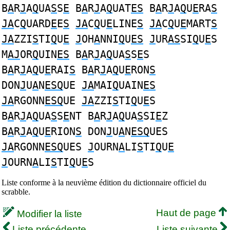
B
A
R
J
A
Q
UA
S
S
E
B
A
R
J
A
Q
UAT
ES
B
A
R
J
A
Q
U
E
RA
S
JA
C
Q
UARD
E
E
S
JA
C
Q
U
E
LINE
S
JA
C
Q
U
E
MART
S
JA
ZZI
S
TI
Q
U
E
J
OH
A
NNI
Q
U
ES
J
UR
AS
SI
Q
U
E
S
M
AJ
OR
Q
UIN
ES
B
A
R
J
A
Q
UA
S
S
E
S
B
A
R
J
A
Q
U
E
RAI
S
B
A
R
J
A
Q
U
E
RON
S
DON
J
U
A
N
ESQ
UE
JA
MAI
Q
UAIN
ES
JA
RGONN
ESQ
UE
JA
ZZI
S
TI
Q
U
E
S
B
A
R
J
A
Q
UA
S
S
E
NT B
A
R
J
A
Q
UA
S
SI
E
Z
B
A
R
J
A
Q
U
E
RION
S
DON
J
U
A
N
ESQ
UES
JA
RGONN
ESQ
UES
J
OURN
A
LI
S
TI
Q
U
E
J
OURN
A
LI
S
TI
Q
U
E
S
Liste conforme à la neuvième édition du dictionnaire officiel du
scrabble.
Haut de page
Modifier la liste
Liste précédente
Liste suivante