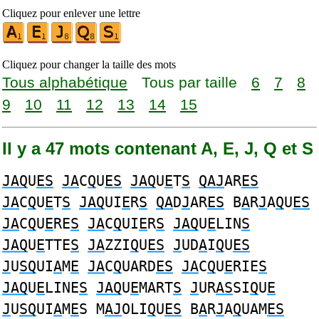
Cliquez pour enlever une lettre
Cliquez pour changer la taille des mots
Tous alphabétique
Tous par taille
6
7
8
9
10
11
12
13
14
15
Il y a 47 mots contenant A, E, J, Q et S
JAQ
U
ES
JA
C
Q
U
ES
JAQ
U
E
T
S
QAJ
AR
ES
JA
C
Q
U
E
T
S
JAQ
UI
E
R
S
QA
D
J
AR
ES
B
A
R
J
A
Q
U
ES
JA
C
Q
U
E
RE
S
JA
C
Q
UI
E
R
S
JAQ
U
E
LIN
S
JAQ
U
E
TTE
S
JA
ZZI
Q
U
ES
J
UD
A
I
Q
U
ES
J
U
SQ
UI
A
M
E
JA
C
Q
UARD
ES
JA
C
Q
U
E
RIE
S
JAQ
U
E
LINE
S
JAQ
U
E
MART
S
J
UR
AS
SI
Q
U
E
J
U
SQ
UI
A
M
E
S M
AJ
OLI
Q
U
ES
B
A
R
J
A
Q
UAM
ES