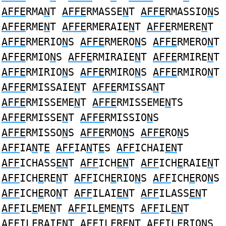
AFFE
RMA
N
T
AFFE
RMASSE
N
T
AFFE
RMASSIO
N
S
AFFE
RME
N
T
AFFE
RMERAIE
N
T
AFFE
RMERE
N
T
AFFE
RMERIO
N
S
AFFE
RMERO
N
S
AFFE
RMERO
N
T
AFFE
RMIO
N
S
AFFE
RMIRAIE
N
T
AFFE
RMIRE
N
T
AFFE
RMIRIO
N
S
AFFE
RMIRO
N
S
AFFE
RMIRO
N
T
AFFE
RMISSAIE
N
T
AFFE
RMISSA
N
T
AFFE
RMISSEME
N
T
AFFE
RMISSEME
N
TS
AFFE
RMISSE
N
T
AFFE
RMISSIO
N
S
AFFE
RMISSO
N
S
AFFE
RMO
N
S
AFFE
RO
N
S
AFF
IA
N
T
E
AFF
IA
N
T
E
S
AFF
ICHAI
EN
T
AFF
ICHASS
EN
T
AFF
ICH
EN
T
AFF
ICH
E
RAIE
N
T
AFF
ICH
E
RE
N
T
AFF
ICH
E
RIO
N
S
AFF
ICH
E
RO
N
S
AFF
ICH
E
RO
N
T
AFF
ILAI
EN
T
AFF
ILASS
EN
T
AFF
IL
E
ME
N
T
AFF
IL
E
ME
N
TS
AFF
IL
EN
T
AFF
IL
E
RAIE
N
T
AFF
IL
E
RE
N
T
AFF
IL
E
RIO
N
S