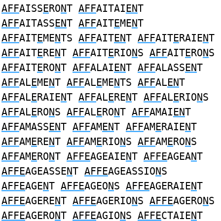
AFF
AISS
E
RO
N
T
AFF
AITAI
EN
T
AFF
AITASS
EN
T
AFF
AIT
E
ME
N
T
AFF
AIT
E
ME
N
TS
AFF
AIT
EN
T
AFF
AIT
E
RAIE
N
T
AFF
AIT
E
RE
N
T
AFF
AIT
E
RIO
N
S
AFF
AIT
E
RO
N
S
AFF
AIT
E
RO
N
T
AFF
ALAI
EN
T
AFF
ALASS
EN
T
AFF
AL
E
ME
N
T
AFF
AL
E
ME
N
TS
AFF
AL
EN
T
AFF
AL
E
RAIE
N
T
AFF
AL
E
RE
N
T
AFF
AL
E
RIO
N
S
AFF
AL
E
RO
N
S
AFF
AL
E
RO
N
T
AFF
AMAI
EN
T
AFF
AMASS
EN
T
AFF
AM
EN
T
AFF
AM
E
RAIE
N
T
AFF
AM
E
RE
N
T
AFF
AM
E
RIO
N
S
AFF
AM
E
RO
N
S
AFF
AM
E
RO
N
T
AFFE
AGEAIE
N
T
AFFE
AGEA
N
T
AFFE
AGEASSE
N
T
AFFE
AGEASSIO
N
S
AFFE
AGE
N
T
AFFE
AGEO
N
S
AFFE
AGERAIE
N
T
AFFE
AGERE
N
T
AFFE
AGERIO
N
S
AFFE
AGERO
N
S
AFFE
AGERO
N
T
AFFE
AGIO
N
S
AFFE
CTAIE
N
T