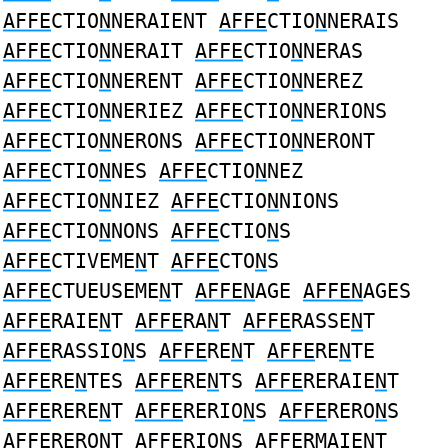
AFFE
CTIO
N
NERAIENT
AFFE
CTIO
N
NERAIS
AFFE
CTIO
N
NERAIT
AFFE
CTIO
N
NERAS
AFFE
CTIO
N
NERENT
AFFE
CTIO
N
NEREZ
AFFE
CTIO
N
NERIEZ
AFFE
CTIO
N
NERIONS
AFFE
CTIO
N
NERONS
AFFE
CTIO
N
NERONT
AFFE
CTIO
N
NES
AFFE
CTIO
N
NEZ
AFFE
CTIO
N
NIEZ
AFFE
CTIO
N
NIONS
AFFE
CTIO
N
NONS
AFFE
CTIO
N
S
AFFE
CTIVEME
N
T
AFFE
CTO
N
S
AFFE
CTUEUSEME
N
T
AFFEN
AGE
AFFEN
AGES
AFFE
RAIE
N
T
AFFE
RA
N
T
AFFE
RASSE
N
T
AFFE
RASSIO
N
S
AFFE
RE
N
T
AFFE
RE
N
TE
AFFE
RE
N
TES
AFFE
RE
N
TS
AFFE
RERAIE
N
T
AFFE
RERE
N
T
AFFE
RERIO
N
S
AFFE
RERO
N
S
AFFE
RERO
N
T
AFFE
RIO
N
S
AFFE
RMAIE
N
T