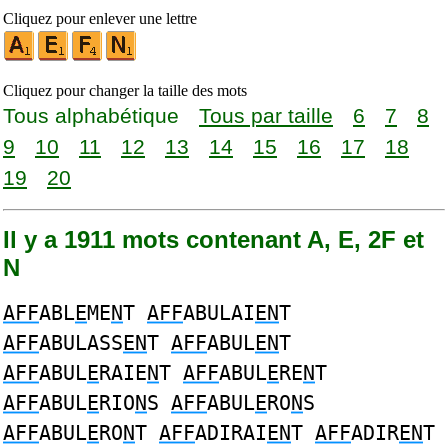
Cliquez pour enlever une lettre
Cliquez pour changer la taille des mots
Tous alphabétique
Tous par taille
6
7
8
9
10
11
12
13
14
15
16
17
18
19
20
Il y a 1911 mots contenant A, E, 2F et
N
AFF
ABL
E
ME
N
T
AFF
ABULAI
EN
T
AFF
ABULASS
EN
T
AFF
ABUL
EN
T
AFF
ABUL
E
RAIE
N
T
AFF
ABUL
E
RE
N
T
AFF
ABUL
E
RIO
N
S
AFF
ABUL
E
RO
N
S
AFF
ABUL
E
RO
N
T
AFF
ADIRAI
EN
T
AFF
ADIR
EN
T