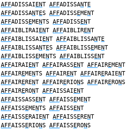
AFF
ADISSAI
EN
T
AFF
ADISSA
N
T
E
AFF
ADISSA
N
T
E
S
AFF
ADISS
E
ME
N
T
AFF
ADISS
E
ME
N
TS
AFF
ADISS
EN
T
AFF
AIBLIRAI
EN
T
AFF
AIBLIR
EN
T
AFF
AIBLISSAI
EN
T
AFF
AIBLISSA
N
T
E
AFF
AIBLISSA
N
T
E
S
AFF
AIBLISS
E
ME
N
T
AFF
AIBLISS
E
ME
N
TS
AFF
AIBLISS
EN
T
AFF
AIRAI
EN
T
AFF
AIRASS
EN
T
AFF
AIR
E
ME
N
T
AFF
AIR
E
ME
N
TS
AFF
AIR
EN
T
AFF
AIR
E
RAIE
N
T
AFF
AIR
E
RE
N
T
AFF
AIR
E
RIO
N
S
AFF
AIR
E
RO
N
S
AFF
AIR
E
RO
N
T
AFF
AISSAI
EN
T
AFF
AISSASS
EN
T
AFF
AISS
E
ME
N
T
AFF
AISS
E
ME
N
TS
AFF
AISS
EN
T
AFF
AISS
E
RAIE
N
T
AFF
AISS
E
RE
N
T
AFF
AISS
E
RIO
N
S
AFF
AISS
E
RO
N
S