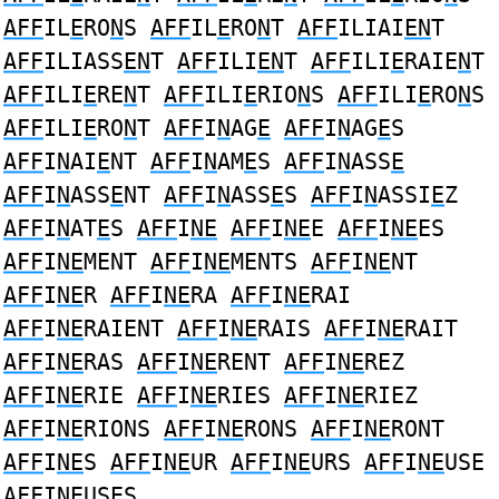
AFF
IL
E
RO
N
S
AFF
IL
E
RO
N
T
AFF
ILIAI
EN
T
AFF
ILIASS
EN
T
AFF
ILI
EN
T
AFF
ILI
E
RAIE
N
T
AFF
ILI
E
RE
N
T
AFF
ILI
E
RIO
N
S
AFF
ILI
E
RO
N
S
AFF
ILI
E
RO
N
T
AFF
I
N
AG
E
AFF
I
N
AG
E
S
AFF
I
N
AI
E
NT
AFF
I
N
AM
E
S
AFF
I
N
ASS
E
AFF
I
N
ASS
E
NT
AFF
I
N
ASS
E
S
AFF
I
N
ASSI
E
Z
AFF
I
N
AT
E
S
AFF
I
NE
AFF
I
NE
E
AFF
I
NE
ES
AFF
I
NE
MENT
AFF
I
NE
MENTS
AFF
I
NE
NT
AFF
I
NE
R
AFF
I
NE
RA
AFF
I
NE
RAI
AFF
I
NE
RAIENT
AFF
I
NE
RAIS
AFF
I
NE
RAIT
AFF
I
NE
RAS
AFF
I
NE
RENT
AFF
I
NE
REZ
AFF
I
NE
RIE
AFF
I
NE
RIES
AFF
I
NE
RIEZ
AFF
I
NE
RIONS
AFF
I
NE
RONS
AFF
I
NE
RONT
AFF
I
NE
S
AFF
I
NE
UR
AFF
I
NE
URS
AFF
I
NE
USE
AFF
I
NE
USES