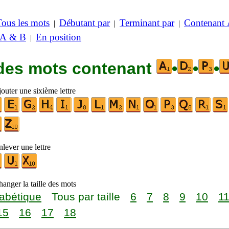
Tous les mots
Débutant par
Terminant par
Contenant
|
|
|
 A & B
En position
|
 des mots contenant
•
•
•
outer une sixième lettre
lever une lettre
anger la taille des mots
abétique
Tous par taille
6
7
8
9
10
1
15
16
17
18