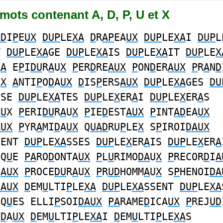
1 mots contenant A, D, P, U et X
AD
I
P
E
UX
DUP
LE
XA
D
R
AP
EA
UX
DUP
LE
XA
I
DUP
L
T
DUP
LE
XA
GE
DUP
LE
XA
IS
DUP
LE
XA
IT
DUP
LE
X
R
A
E
P
I
DU
R
A
U
X
P
ER
D
RE
AUX
P
ON
D
ER
AUX
P
R
A
N
D
U
X
A
NTI
P
O
D
A
UX
D
IS
P
ERS
AUX
DUP
LE
XA
GES
DU
SSE
DUP
LE
XA
TES
DUP
LE
X
ER
A
I
DUP
LE
X
ER
A
S
A
U
X
P
ERI
DU
R
A
U
X
P
IE
D
EST
AUX
P
INT
AD
EA
UX
AUX
P
YR
A
MI
D
A
UX
Q
UAD
RU
P
LE
X
S
P
IROI
DAUX
IENT
DUP
LE
XA
SSES
DUP
LE
X
ER
A
IS
DUP
LE
X
ER
A
IQ
U
E
PA
RO
D
ONTA
UX
P
L
U
RIMO
DA
U
X
P
RECOR
D
I
A
I
AUX
P
ROCE
DU
R
A
U
X
P
R
UD
HOMM
A
U
X
S
P
HENOI
DA
DAUX
D
EM
U
LTI
P
LE
XA
DUP
LE
XA
SSENT
DUP
LE
XA
IQ
U
ES ELLI
P
SOI
DAUX
PA
RAME
D
ICA
UX
P
REJ
UD
I
D
A
UX
D
EM
U
LTI
P
LE
XA
I
D
EM
U
LTI
P
LE
XA
S