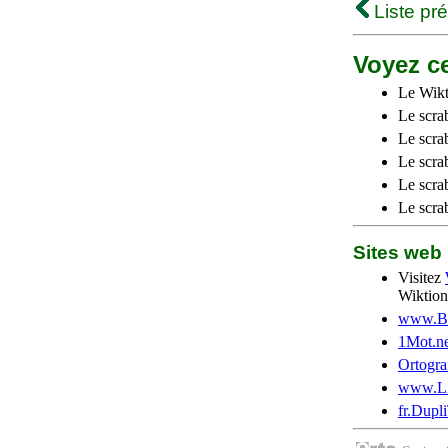
Liste pr
Voyez ce
Le Wikt
Le scra
Le scra
Le scrab
Le scra
Le scra
Sites we
Visitez
Wiktion
www.Be
1Mot.ne
Ortogra
www.Li
fr.Dupl