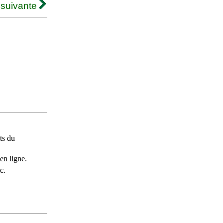
 suivante
ts du
en ligne.
c.