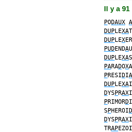
Il y a 9
P
O
DAUX
DUP
LE
XA
DUP
LE
X
E
PUD
END
A
DUP
LE
XA
PA
RA
D
O
X
P
RESI
D
I
DUP
LE
XA
D
YS
P
R
AX
P
RIMOR
D
S
P
HEROI
D
YS
P
R
AX
TR
AP
EZO