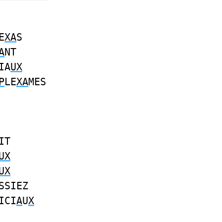
E
XA
S
A
NT
IA
UX
P
LE
XA
MES
IT
UX
UX
SSIEZ
ICI
A
U
X