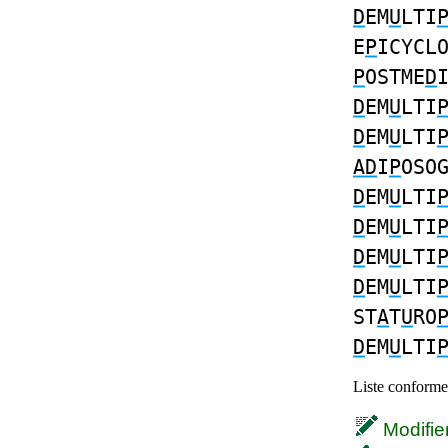
D
EM
U
LTI
E
P
ICYCL
P
OSTME
D
D
EM
U
LTI
D
EM
U
LTI
AD
I
P
OSO
D
EM
U
LTI
D
EM
U
LTI
D
EM
U
LTI
D
EM
U
LTI
ST
A
T
U
RO
D
EM
U
LTI
Liste conforme 
Modifier 