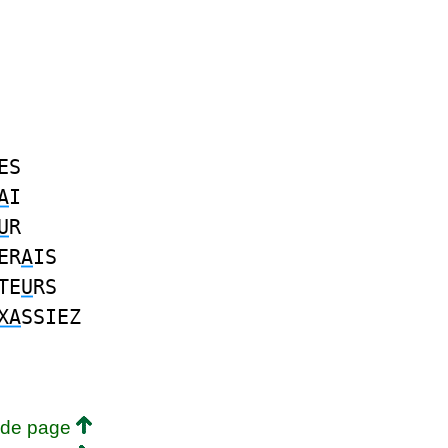
ES
A
I
U
R
ER
A
IS
TE
U
RS
XA
SSIEZ
 de page