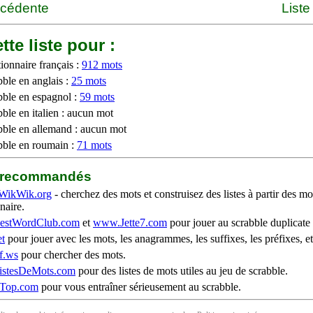
écédente
Liste
tte liste pour :
ionnaire français :
912 mots
bble en anglais :
25 mots
bble en espagnol :
59 mots
ble en italien : aucun mot
bble en allemand : aucun mot
bble en roumain :
71 mots
b recommandés
WikWik.org
- cherchez des mots et construisez des listes à partir des mo
naire.
stWordClub.com
et
www.Jette7.com
pour jouer au scrabble duplicate 
t
pour jouer avec les mots, les anagrammes, les suffixes, les préfixes, et
f.ws
pour chercher des mots.
stesDeMots.com
pour des listes de mots utiles au jeu de scrabble.
iTop.com
pour vous entraîner sérieusement au scrabble.