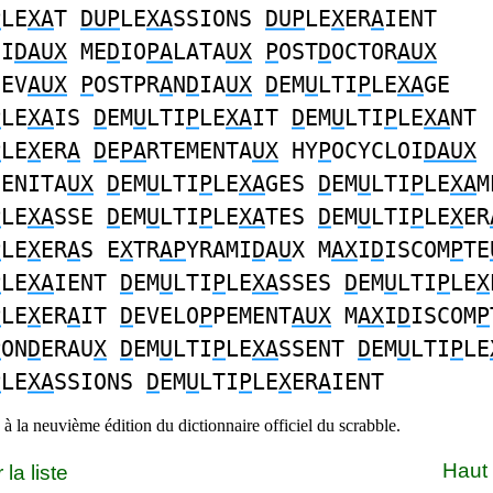
P
LE
XA
T
DUP
LE
XA
SSIONS
DUP
LE
X
ER
A
IENT
OI
DAUX
ME
D
IO
PA
LATA
UX
P
OST
D
OCTOR
AUX
IEV
AUX
P
OSTPR
A
N
D
IA
UX
D
EM
U
LTI
P
LE
XA
GE
P
LE
XA
IS
D
EM
U
LTI
P
LE
XA
IT
D
EM
U
LTI
P
LE
XA
NT
P
LE
X
ER
A
D
E
PA
RTEMENTA
UX
HY
P
OCYCLOI
DAUX
GENITA
UX
D
EM
U
LTI
P
LE
XA
GES
D
EM
U
LTI
P
LE
XA
M
P
LE
XA
SSE
D
EM
U
LTI
P
LE
XA
TES
D
EM
U
LTI
P
LE
X
ER
P
LE
X
ER
A
S E
X
TR
AP
YRAMI
D
A
U
X M
AX
I
D
ISCOM
P
TE
P
LE
XA
IENT
D
EM
U
LTI
P
LE
XA
SSES
D
EM
U
LTI
P
LE
X
P
LE
X
ER
A
IT
D
EVELO
P
PEMENT
AUX
M
AX
I
D
ISCOM
P
P
ON
D
ERAU
X
D
EM
U
LTI
P
LE
XA
SSENT
D
EM
U
LTI
P
LE
P
LE
XA
SSIONS
D
EM
U
LTI
P
LE
X
ER
A
IENT
à la neuvième édition du dictionnaire officiel du scrabble.
Haut
la liste