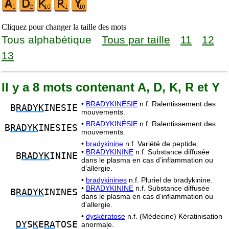
Cliquez pour changer la taille des mots
Tous alphabétique
Tous par taille
11
12
13
Il y a 8 mots contenant A, D, K, R et Y
•
BRADYKINÉSIE
n.f. Ralentissement des
B
RADYK
INESIE
mouvements.
•
BRADYKINÉSIE
n.f. Ralentissement des
B
RADYK
INESIES
mouvements.
•
bradykinine
n.f. Variété de peptide.
•
BRADYKININE
n.f. Substance diffusée
B
RADYK
ININE
dans le plasma en cas d’inflammation ou
d’allergie.
•
bradykinines
n.f. Pluriel de bradykinine.
•
BRADYKININE
n.f. Substance diffusée
B
RADYK
ININES
dans le plasma en cas d’inflammation ou
d’allergie.
•
dyskératose
n.f. (Médecine) Kératinisation
DY
S
K
E
RA
TOSE
anormale.