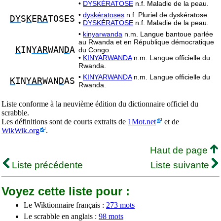
•
DYSKÉRATOSE
n.f. Maladie de la peau.
•
dyskératoses
n.f. Pluriel de dyskératose.
DY
S
K
E
RA
TOSES
•
DYSKÉRATOSE
n.f. Maladie de la peau.
•
kinyarwanda
n.m. Langue bantoue parlée
au Rwanda et en République démocratique
K
IN
YAR
WAN
D
A
du Congo.
•
KINYARWANDA
n.m. Langue officielle du
Rwanda.
•
KINYARWANDA
n.m. Langue officielle du
K
IN
YAR
WAN
D
AS
Rwanda.
Liste conforme à la neuvième édition du dictionnaire officiel du
scrabble.
Les définitions sont de courts extraits de
1Mot.net
et de
WikWik.org
.
Haut de page
Liste précédente
Liste suivante
Voyez cette liste pour :
Le Wiktionnaire français :
273 mots
Le scrabble en anglais :
98 mots