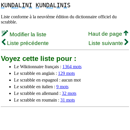
K
UN
DA
L
I
N
I
K
UN
DA
L
I
N
I
S
Liste conforme à la neuvième édition du dictionnaire officiel du
scrabble.
Haut de page
Modifier la liste
Liste précédente
Liste suivante
Voyez cette liste pour :
Le Wiktionnaire français :
1364 mots
Le scrabble en anglais :
129 mots
Le scrabble en espagnol : aucun mot
Le scrabble en italien :
9 mots
Le scrabble en allemand :
32 mots
Le scrabble en roumain :
31 mots