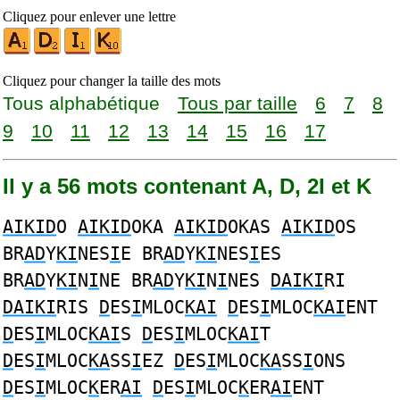
Cliquez pour enlever une lettre
Cliquez pour changer la taille des mots
Tous alphabétique
Tous par taille
6
7
8
9
10
11
12
13
14
15
16
17
Il y a 56 mots contenant A, D, 2I et K
AIKID
O
AIKID
OKA
AIKID
OKAS
AIKID
OS
BR
AD
Y
KI
NES
I
E BR
AD
Y
KI
NES
I
ES
BR
AD
Y
KI
N
I
NE BR
AD
Y
KI
N
I
NES
DAIKI
RI
DAIKI
RIS
D
ES
I
MLOC
KAI
D
ES
I
MLOC
KAI
ENT
D
ES
I
MLOC
KAI
S
D
ES
I
MLOC
KAI
T
D
ES
I
MLOC
KA
SS
I
EZ
D
ES
I
MLOC
KA
SS
I
ONS
D
ES
I
MLOC
K
ER
AI
D
ES
I
MLOC
K
ER
AI
ENT