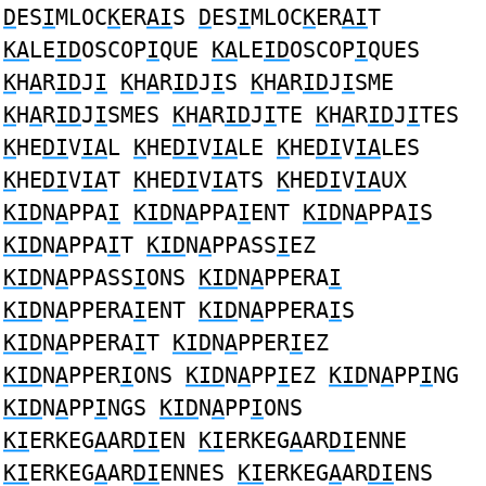
D
ES
I
MLOC
K
ER
AI
S
D
ES
I
MLOC
K
ER
AI
T
KA
LE
ID
OSCOP
I
QUE
KA
LE
ID
OSCOP
I
QUES
K
H
A
R
ID
J
I
K
H
A
R
ID
J
I
S
K
H
A
R
ID
J
I
SME
K
H
A
R
ID
J
I
SMES
K
H
A
R
ID
J
I
TE
K
H
A
R
ID
J
I
TES
K
HE
DI
V
IA
L
K
HE
DI
V
IA
LE
K
HE
DI
V
IA
LES
K
HE
DI
V
IA
T
K
HE
DI
V
IA
TS
K
HE
DI
V
IA
UX
KID
N
A
PPA
I
KID
N
A
PPA
I
ENT
KID
N
A
PPA
I
S
KID
N
A
PPA
I
T
KID
N
A
PPASS
I
EZ
KID
N
A
PPASS
I
ONS
KID
N
A
PPERA
I
KID
N
A
PPERA
I
ENT
KID
N
A
PPERA
I
S
KID
N
A
PPERA
I
T
KID
N
A
PPER
I
EZ
KID
N
A
PPER
I
ONS
KID
N
A
PP
I
EZ
KID
N
A
PP
I
NG
KID
N
A
PP
I
NGS
KID
N
A
PP
I
ONS
KI
ERKEG
A
AR
DI
EN
KI
ERKEG
A
AR
DI
ENNE
KI
ERKEG
A
AR
DI
ENNES
KI
ERKEG
A
AR
DI
ENS