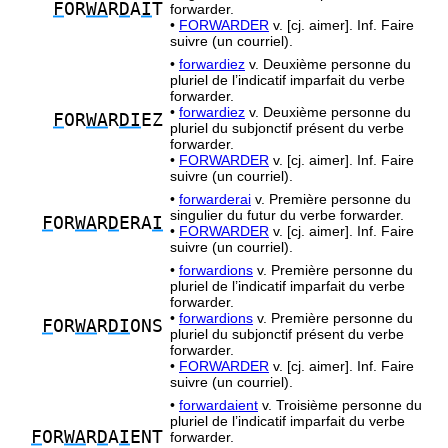
F
OR
WA
R
D
A
I
T
forwarder.
•
FORWARDER
v. [cj. aimer]. Inf. Faire
suivre (un courriel).
•
forwardiez
v. Deuxième personne du
pluriel de l’indicatif imparfait du verbe
forwarder.
•
forwardiez
v. Deuxième personne du
F
OR
WA
R
DI
EZ
pluriel du subjonctif présent du verbe
forwarder.
•
FORWARDER
v. [cj. aimer]. Inf. Faire
suivre (un courriel).
•
forwarderai
v. Première personne du
singulier du futur du verbe forwarder.
F
OR
WA
R
D
ERA
I
•
FORWARDER
v. [cj. aimer]. Inf. Faire
suivre (un courriel).
•
forwardions
v. Première personne du
pluriel de l’indicatif imparfait du verbe
forwarder.
•
forwardions
v. Première personne du
F
OR
WA
R
DI
ONS
pluriel du subjonctif présent du verbe
forwarder.
•
FORWARDER
v. [cj. aimer]. Inf. Faire
suivre (un courriel).
•
forwardaient
v. Troisième personne du
pluriel de l’indicatif imparfait du verbe
F
OR
WA
R
D
A
I
ENT
forwarder.