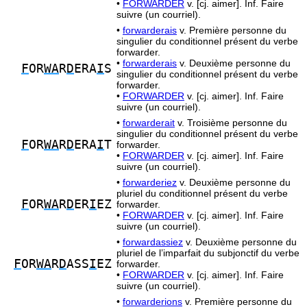
•
FORWARDER
v. [cj. aimer]. Inf. Faire
suivre (un courriel).
•
forwarderais
v. Première personne du
singulier du conditionnel présent du verbe
forwarder.
•
forwarderais
v. Deuxième personne du
F
OR
WA
R
D
ERA
I
S
singulier du conditionnel présent du verbe
forwarder.
•
FORWARDER
v. [cj. aimer]. Inf. Faire
suivre (un courriel).
•
forwarderait
v. Troisième personne du
singulier du conditionnel présent du verbe
F
OR
WA
R
D
ERA
I
T
forwarder.
•
FORWARDER
v. [cj. aimer]. Inf. Faire
suivre (un courriel).
•
forwarderiez
v. Deuxième personne du
pluriel du conditionnel présent du verbe
F
OR
WA
R
D
ER
I
EZ
forwarder.
•
FORWARDER
v. [cj. aimer]. Inf. Faire
suivre (un courriel).
•
forwardassiez
v. Deuxième personne du
pluriel de l’imparfait du subjonctif du verbe
F
OR
WA
R
D
ASS
I
EZ
forwarder.
•
FORWARDER
v. [cj. aimer]. Inf. Faire
suivre (un courriel).
•
forwarderions
v. Première personne du