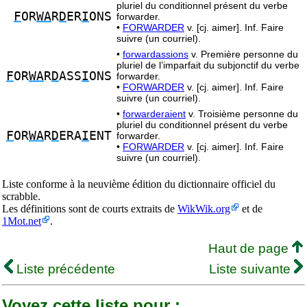
pluriel du conditionnel présent du verbe
F
OR
WA
R
D
ER
I
ONS
forwarder.
•
FORWARDER
v. [cj. aimer]. Inf. Faire
suivre (un courriel).
•
forwardassions
v. Première personne du
pluriel de l’imparfait du subjonctif du verbe
F
OR
WA
R
D
ASS
I
ONS
forwarder.
•
FORWARDER
v. [cj. aimer]. Inf. Faire
suivre (un courriel).
•
forwarderaient
v. Troisième personne du
pluriel du conditionnel présent du verbe
F
OR
WA
R
D
ERA
I
ENT
forwarder.
•
FORWARDER
v. [cj. aimer]. Inf. Faire
suivre (un courriel).
Liste conforme à la neuvième édition du dictionnaire officiel du
scrabble.
Les définitions sont de courts extraits de
WikWik.org
et de
1Mot.net
.
Haut de page
Liste précédente
Liste suivante
Voyez cette liste pour :