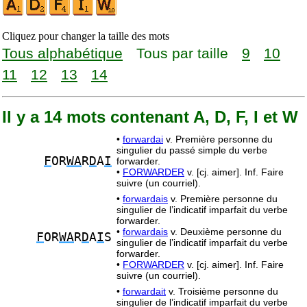
Cliquez pour changer la taille des mots
Tous alphabétique
Tous par taille
9
10
11
12
13
14
Il y a 14 mots contenant A, D, F, I et W
•
forwardai
v. Première personne du
singulier du passé simple du verbe
F
OR
WA
R
D
A
I
forwarder.
•
FORWARDER
v. [cj. aimer]. Inf. Faire
suivre (un courriel).
•
forwardais
v. Première personne du
singulier de l’indicatif imparfait du verbe
forwarder.
•
forwardais
v. Deuxième personne du
F
OR
WA
R
D
A
I
S
singulier de l’indicatif imparfait du verbe
forwarder.
•
FORWARDER
v. [cj. aimer]. Inf. Faire
suivre (un courriel).
•
forwardait
v. Troisième personne du
singulier de l’indicatif imparfait du verbe