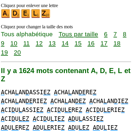
Cliquez pour enlever une lettre
Cliquez pour changer la taille des mots
Tous alphabétique
Tous par taille
6
7
8
9
10
11
12
13
14
15
16
17
18
19
20
Il y a 1624 mots contenant A, D, E, L et
Z
A
CHA
L
AN
D
ASSI
EZ
A
CHA
L
AN
DE
RE
Z
A
CHA
L
AN
DE
RIE
Z
A
CHA
L
AN
DEZ
A
CHA
L
AN
D
I
EZ
A
CI
D
U
L
ASSI
EZ
A
CI
D
U
LE
RE
Z
A
CI
D
U
LE
RIE
Z
A
CI
D
U
LEZ
A
CI
D
U
L
I
EZ
AD
U
L
ASSI
EZ
AD
U
LE
RE
Z
AD
U
LE
RIE
Z
AD
U
LEZ
AD
U
L
I
EZ