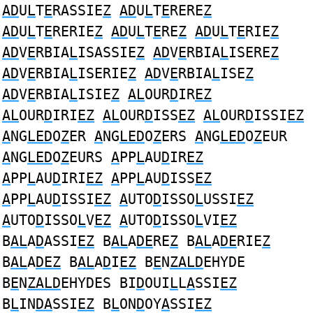
AD
U
L
T
E
RASSIE
Z
AD
U
L
T
E
RERE
Z
AD
U
L
T
E
RERIE
Z
AD
U
L
T
E
RE
Z
AD
U
L
T
E
RIE
Z
AD
V
E
RBIA
L
ISASSIE
Z
AD
V
E
RBIA
L
ISERE
Z
AD
V
E
RBIA
L
ISERIE
Z
AD
V
E
RBIA
L
ISE
Z
AD
V
E
RBIA
L
ISIE
Z
AL
OUR
D
IR
EZ
AL
OUR
D
IRI
EZ
AL
OUR
D
ISS
EZ
AL
OUR
D
ISSI
EZ
A
NG
LED
O
Z
ER
A
NG
LED
O
Z
ERS
A
NG
LED
O
Z
EUR
A
NG
LED
O
Z
EURS
A
PP
L
AU
D
IR
EZ
A
PP
L
AU
D
IRI
EZ
A
PP
L
AU
D
ISS
EZ
A
PP
L
AU
D
ISSI
EZ
A
UTO
D
ISSO
L
USSI
EZ
A
UTO
D
ISSO
L
V
EZ
A
UTO
D
ISSO
L
VI
EZ
B
AL
A
D
ASSI
EZ
B
AL
A
DE
RE
Z
B
AL
A
DE
RIE
Z
B
AL
A
DEZ
B
AL
A
D
I
EZ
B
E
N
ZALD
EHYDE
B
E
N
ZALD
EHYDES BI
D
OUI
L
L
A
SSI
EZ
B
L
IN
DA
SSI
EZ
B
L
ON
D
OY
A
SSI
EZ