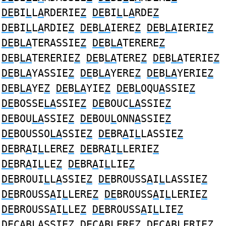
DE
BI
L
L
A
RDERIE
Z
DE
BI
L
L
A
RDE
Z
DE
BI
L
L
A
RDIE
Z
DE
B
LA
IERE
Z
DE
B
LA
IERIE
Z
DE
B
LA
TERASSIE
Z
DE
B
LA
TERERE
Z
DE
B
LA
TERERIE
Z
DE
B
LA
TERE
Z
DE
B
LA
TERIE
Z
DE
B
LA
YASSIE
Z
DE
B
LA
YERE
Z
DE
B
LA
YERIE
Z
DE
B
LA
YE
Z
DE
B
LA
YIE
Z
DE
B
L
OQU
A
SSIE
Z
DE
BOSSE
LA
SSIE
Z
DE
BOUC
LA
SSIE
Z
DE
BOU
LA
SSIE
Z
DE
BOU
L
ONN
A
SSIE
Z
DE
BOUSSO
LA
SSIE
Z
DE
BR
A
I
L
LASSIE
Z
DE
BR
A
I
L
LERE
Z
DE
BR
A
I
L
LERIE
Z
DE
BR
A
I
L
LE
Z
DE
BR
A
I
L
LIE
Z
DE
BROUI
L
L
A
SSIE
Z
DE
BROUSS
A
I
L
LASSIE
Z
DE
BROUSS
A
I
L
LERE
Z
DE
BROUSS
A
I
L
LERIE
Z
DE
BROUSS
A
I
L
LE
Z
DE
BROUSS
A
I
L
LIE
Z
DE
C
A
B
L
ASSIE
Z
DE
C
A
B
L
ERE
Z
DE
C
A
B
L
ERIE
Z