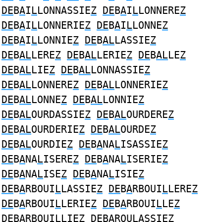
DE
B
A
I
L
LONNASSIE
Z
DE
B
A
I
L
LONNERE
Z
DE
B
A
I
L
LONNERIE
Z
DE
B
A
I
L
LONNE
Z
DE
B
A
I
L
LONNIE
Z
DE
B
AL
LASSIE
Z
DE
B
AL
LERE
Z
DE
B
AL
LERIE
Z
DE
B
AL
LE
Z
DE
B
AL
LIE
Z
DE
B
AL
LONNASSIE
Z
DE
B
AL
LONNERE
Z
DE
B
AL
LONNERIE
Z
DE
B
AL
LONNE
Z
DE
B
AL
LONNIE
Z
DE
B
AL
OURDASSIE
Z
DE
B
AL
OURDERE
Z
DE
B
AL
OURDERIE
Z
DE
B
AL
OURDE
Z
DE
B
AL
OURDIE
Z
DE
B
A
NA
L
ISASSIE
Z
DE
B
A
NA
L
ISERE
Z
DE
B
A
NA
L
ISERIE
Z
DE
B
A
NA
L
ISE
Z
DE
B
A
NA
L
ISIE
Z
DE
B
A
RBOUI
L
LASSIE
Z
DE
B
A
RBOUI
L
LERE
Z
DE
B
A
RBOUI
L
LERIE
Z
DE
B
A
RBOUI
L
LE
Z
DE
B
A
RBOUI
L
LIE
Z
DE
B
A
ROU
L
ASSIE
Z