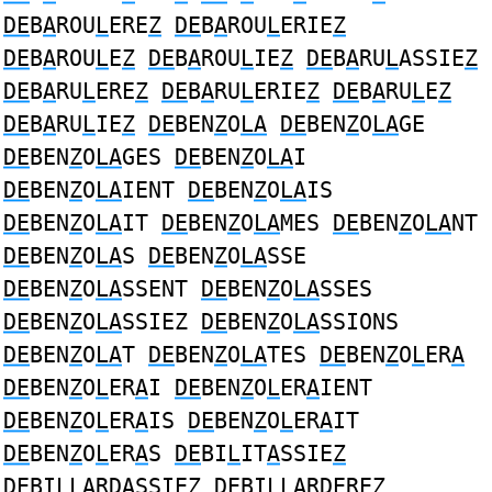
DE
B
A
ROU
L
ERE
Z
DE
B
A
ROU
L
ERIE
Z
DE
B
A
ROU
L
E
Z
DE
B
A
ROU
L
IE
Z
DE
B
A
RU
L
ASSIE
Z
DE
B
A
RU
L
ERE
Z
DE
B
A
RU
L
ERIE
Z
DE
B
A
RU
L
E
Z
DE
B
A
RU
L
IE
Z
DE
BEN
Z
O
LA
DE
BEN
Z
O
LA
GE
DE
BEN
Z
O
LA
GES
DE
BEN
Z
O
LA
I
DE
BEN
Z
O
LA
IENT
DE
BEN
Z
O
LA
IS
DE
BEN
Z
O
LA
IT
DE
BEN
Z
O
LA
MES
DE
BEN
Z
O
LA
NT
DE
BEN
Z
O
LA
S
DE
BEN
Z
O
LA
SSE
DE
BEN
Z
O
LA
SSENT
DE
BEN
Z
O
LA
SSES
DE
BEN
Z
O
LA
SSIEZ
DE
BEN
Z
O
LA
SSIONS
DE
BEN
Z
O
LA
T
DE
BEN
Z
O
LA
TES
DE
BEN
Z
O
L
ER
A
DE
BEN
Z
O
L
ER
A
I
DE
BEN
Z
O
L
ER
A
IENT
DE
BEN
Z
O
L
ER
A
IS
DE
BEN
Z
O
L
ER
A
IT
DE
BEN
Z
O
L
ER
A
S
DE
BI
L
IT
A
SSIE
Z
DE
BI
L
L
A
RDASSIE
Z
DE
BI
L
L
A
RDERE
Z