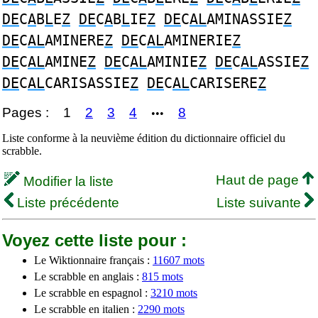
DE
C
A
B
L
E
Z
DE
C
A
B
L
IE
Z
DE
C
AL
AMINASSIE
Z
DE
C
AL
AMINERE
Z
DE
C
AL
AMINERIE
Z
DE
C
AL
AMINE
Z
DE
C
AL
AMINIE
Z
DE
C
AL
ASSIE
Z
DE
C
AL
CARISASSIE
Z
DE
C
AL
CARISERE
Z
Pages :
1
2
3
4
8
•••
Liste conforme à la neuvième édition du dictionnaire officiel du
scrabble.
Haut de page
Modifier la liste
Liste précédente
Liste suivante
Voyez cette liste pour :
Le Wiktionnaire français :
11607 mots
Le scrabble en anglais :
815 mots
Le scrabble en espagnol :
3210 mots
Le scrabble en italien :
2290 mots