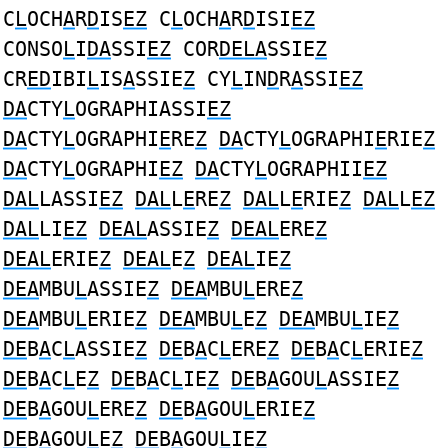
C
L
OCH
A
R
D
IS
EZ
C
L
OCH
A
R
D
ISI
EZ
CONSO
L
I
DA
SSI
EZ
COR
DELA
SSIE
Z
CR
ED
IBI
L
IS
A
SSIE
Z
CY
L
IN
D
R
A
SSI
EZ
DA
CTY
L
OGRAPHIASSI
EZ
DA
CTY
L
OGRAPHI
E
RE
Z
DA
CTY
L
OGRAPHI
E
RIE
Z
DA
CTY
L
OGRAPHI
EZ
DA
CTY
L
OGRAPHII
EZ
DAL
LASSI
EZ
DAL
L
E
RE
Z
DAL
L
E
RIE
Z
DAL
L
EZ
DAL
LI
EZ
DEAL
ASSIE
Z
DEAL
ERE
Z
DEAL
ERIE
Z
DEAL
E
Z
DEAL
IE
Z
DEA
MBU
L
ASSIE
Z
DEA
MBU
L
ERE
Z
DEA
MBU
L
ERIE
Z
DEA
MBU
L
E
Z
DEA
MBU
L
IE
Z
DE
B
A
C
L
ASSIE
Z
DE
B
A
C
L
ERE
Z
DE
B
A
C
L
ERIE
Z
DE
B
A
C
L
E
Z
DE
B
A
C
L
IE
Z
DE
B
A
GOU
L
ASSIE
Z
DE
B
A
GOU
L
ERE
Z
DE
B
A
GOU
L
ERIE
Z
DE
B
A
GOU
L
E
Z
DE
B
A
GOU
L
IE
Z