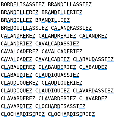
BOR
DEL
IS
A
SSIE
Z
BR
A
N
D
I
L
LASSI
EZ
BR
A
N
D
I
L
L
E
RE
Z
BR
A
N
D
I
L
L
E
RIE
Z
BR
A
N
D
I
L
L
EZ
BR
A
N
D
I
L
LI
EZ
BR
ED
OUI
L
L
A
SSIE
Z
C
AL
AN
D
RASSI
EZ
C
AL
AN
D
R
E
RE
Z
C
AL
AN
D
R
E
RIE
Z
C
AL
AN
D
R
EZ
C
AL
AN
D
RI
EZ
C
A
VA
L
CA
D
ASSI
EZ
C
A
VA
L
CA
DE
RE
Z
C
A
VA
L
CA
DE
RIE
Z
C
A
VA
L
CA
DEZ
C
A
VA
L
CA
D
I
EZ
C
LA
BAU
D
ASSI
EZ
C
LA
BAU
DE
RE
Z
C
LA
BAU
DE
RIE
Z
C
LA
BAU
DEZ
C
LA
BAU
D
I
EZ
C
LA
U
D
IQUASSI
EZ
C
LA
U
D
IQU
E
RE
Z
C
LA
U
D
IQU
E
RIE
Z
C
LA
U
D
IQU
EZ
C
LA
U
D
IQUI
EZ
C
LA
VAR
D
ASSI
EZ
C
LA
VAR
DE
RE
Z
C
LA
VAR
DE
RIE
Z
C
LA
VAR
DEZ
C
LA
VAR
D
I
EZ
C
L
OCH
A
R
D
ISASSI
EZ
C
L
OCH
A
R
D
IS
E
RE
Z
C
L
OCH
A
R
D
IS
E
RIE
Z