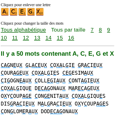
Cliquez pour enlever une lettre
Cliquez pour changer la taille des mots
Tous alphabétique
Tous par taille
7
8
9
10
11
12
13
14
15
16
Il y a 50 mots contenant A, C, E, G et X
CAG
N
E
U
X
G
L
ACE
U
X
C
O
XA
L
G
I
E
G
R
AC
I
E
U
X
C
OUR
AGE
U
X
C
O
XA
L
G
I
E
S
CEG
ESIM
A
U
X
C
I
G
OGN
EA
U
X
C
OLL
EG
I
A
U
X
C
ONT
AG
I
E
U
X
C
O
XA
L
G
IQU
E
D
ECAG
ONAU
X
M
A
R
EC
A
G
EU
X
O
X
Y
C
OUP
AGE
C
ON
GE
NIT
A
U
X
C
O
XA
L
G
IQU
E
S
DIS
G
R
AC
I
E
U
X
M
A
L
G
RA
C
I
E
U
X
O
X
Y
C
OUP
AGE
S
C
ON
G
LOM
E
R
A
U
X
DOD
ECAG
ONAU
X