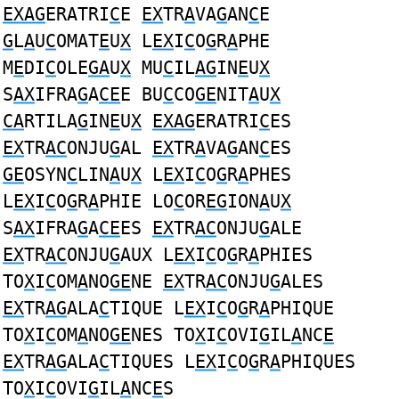
EXAG
ERATRI
C
E
EX
TR
A
VA
G
AN
C
E
G
L
A
U
C
OMAT
E
U
X
L
EX
I
C
O
G
R
A
PHE
M
E
DI
C
OLE
GA
U
X
MU
C
IL
AG
IN
E
U
X
S
AX
IFRA
G
A
CE
E BU
C
CO
GE
NIT
A
U
X
CA
RTILA
G
IN
E
U
X
EXAG
ERATRI
C
ES
EX
TR
AC
ONJU
G
AL
EX
TR
A
VA
G
AN
C
ES
GE
OSYN
C
LIN
A
U
X
L
EX
I
C
O
G
R
A
PHES
L
EX
I
C
O
G
R
A
PHIE LO
C
OR
EG
ION
A
U
X
S
AX
IFRA
G
A
CE
ES
EX
TR
AC
ONJU
G
ALE
EX
TR
AC
ONJU
G
AUX L
EX
I
C
O
G
R
A
PHIES
TO
X
I
C
OM
A
NO
GE
NE
EX
TR
AC
ONJU
G
ALES
EX
TR
AG
ALA
C
TIQUE L
EX
I
C
O
G
R
A
PHIQUE
TO
X
I
C
OM
A
NO
GE
NES TO
X
I
C
OVI
G
IL
A
NC
E
EX
TR
AG
ALA
C
TIQUES L
EX
I
C
O
G
R
A
PHIQUES
TO
X
I
C
OVI
G
IL
A
NC
E
S