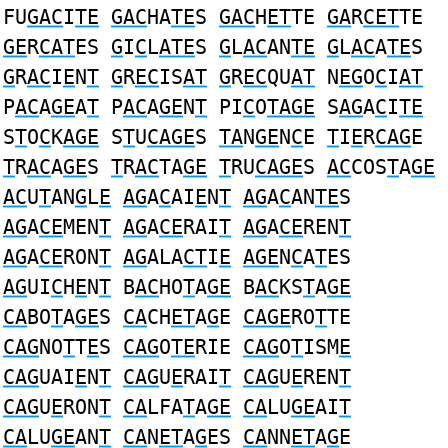
FU
GAC
I
TE
GAC
HA
TE
S
GAC
H
ET
TE
GA
R
CET
TE
GE
R
CAT
ES
G
I
C
L
ATE
S
G
L
AC
AN
TE
G
L
AC
A
TE
S
G
R
AC
I
E
N
T
G
R
EC
IS
AT
G
R
EC
QU
AT
N
EG
O
C
I
AT
P
AC
A
GE
A
T
P
AC
A
GE
N
T
PI
C
O
TAGE
S
AG
A
C
I
TE
S
T
O
C
K
AGE
S
T
U
CAGE
S
TA
N
GE
N
C
E
T
I
E
R
CAG
E
T
R
AC
A
GE
S
T
R
AC
TA
GE
T
RU
CAGE
S
AC
COS
T
A
GE
AC
U
T
AN
G
L
E
AG
A
C
AI
E
N
T
AG
A
C
AN
TE
S
AG
A
CE
MEN
T
AG
A
CE
RAI
T
AG
A
CE
REN
T
AG
A
CE
RON
T
AG
ALA
CT
I
E
AGE
N
C
A
T
ES
AG
UI
C
H
E
N
T
B
AC
HO
T
A
GE
B
AC
KS
T
A
GE
CA
BO
T
A
GE
S
CA
CH
ET
A
G
E
CAGE
RO
T
TE
CAG
NO
T
T
E
S
CAG
O
TE
RIE
CAG
O
T
ISM
E
CAG
UAI
E
N
T
CAG
U
E
RAI
T
CAG
U
E
REN
T
CAG
U
E
RON
T
CA
LFA
T
A
GE
CA
LU
GE
AI
T
CA
LU
GE
AN
T
CA
N
ET
A
G
ES
CA
NN
ET
A
G
E