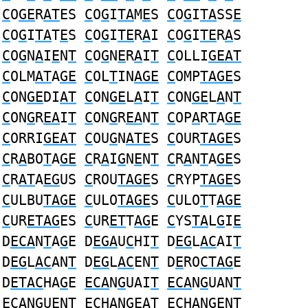
C
O
GE
R
AT
ES
C
O
G
I
TA
M
E
S
C
O
G
I
TA
SS
E
C
O
G
I
TA
T
E
S
C
O
G
I
TE
R
A
I
C
O
G
I
TE
R
A
S
C
O
G
N
A
I
E
N
T
C
O
G
N
E
R
A
I
T
C
OLLI
GEAT
C
OLM
AT
A
GE
C
OL
T
IN
AGE
C
OMP
TAGE
S
C
ON
GE
DI
AT
C
ON
GE
L
A
I
T
C
ON
GE
L
A
N
T
C
ON
G
R
EA
I
T
C
ON
G
R
EA
N
T
C
OP
A
R
T
A
GE
C
ORRI
GEAT
C
OU
G
N
ATE
S
C
OUR
TAGE
S
C
R
A
BO
T
A
GE
C
R
A
I
G
N
E
N
T
C
R
A
N
T
A
GE
S
C
R
AT
A
EG
US
C
ROU
TAGE
S
C
RYP
TAGE
S
C
ULBU
TAGE
C
ULO
TAGE
S
C
ULO
T
T
AGE
C
UR
ETAG
ES
C
UR
ET
T
AG
E
C
YS
TA
L
G
I
E
D
ECA
N
T
A
G
E D
EGA
U
C
HI
T
D
EG
L
AC
AI
T
D
EG
L
AC
AN
T
D
EG
L
AC
EN
T
D
E
RO
CTAG
E
D
ETAC
HA
G
E
ECA
N
G
UAI
T
ECA
N
G
UAN
T
ECA
N
G
UEN
T
EC
H
A
N
G
EA
T
EC
H
A
N
G
EN
T