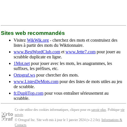
Sites web recommandés
Visitez
WikWik.org
- cherchez des mots et construisez des
listes à partir des mots du Wiktionnaire.
www.BestWordClub.com
et
www.Jette7.com
pour jouer au
scrabble duplicate en ligne.
1Mot.net
pour jouer avec les mots, les anagrammes, les
suffixes, les préfixes, etc.
Ortograf.ws
pour chercher des mots.
www.ListesDeMots.com
pour des listes de mots utiles au jeu
de scrabble.
fr.DupliTop.com
pour vous entraîner sérieusement au
scrabble.
Ce site utilise des cookies informatiques, cliquez pour en
savoir plus
. Politique
vie
privée
.
© Ortograf Inc. Site web mis à jour le 1 janvier 2024 (v-2.2.0
z
).
Informations &
Contacts
.