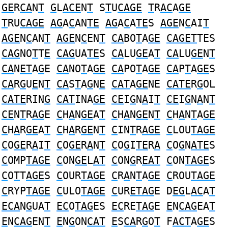
GE
R
CA
N
T
G
L
ACE
N
T
S
T
U
CAGE
T
R
AC
A
GE
T
RU
CAGE
AG
A
C
AN
TE
AG
A
C
A
TE
S
AGE
N
C
AI
T
AGE
N
C
AN
T
AGE
N
C
EN
T
CA
BO
T
A
GE
CAGET
TES
CAG
NO
T
T
E
CAG
UA
TE
S
CA
LU
GE
A
T
CA
LU
GE
N
T
CA
N
ET
A
G
E
CA
NO
T
A
GE
CA
PO
T
A
GE
CA
P
T
A
GE
S
CA
R
G
U
E
N
T
CA
S
T
A
G
N
E
CAT
A
GE
NE
CATE
R
G
OL
CATE
RIN
G
CAT
INA
GE
CE
I
G
N
A
I
T
CE
I
G
N
A
N
T
CE
N
T
R
AG
E
C
H
A
N
GE
A
T
C
H
A
N
GE
N
T
C
H
A
N
T
A
GE
C
H
A
R
GE
A
T
C
H
A
R
GE
N
T
C
IN
T
R
AGE
C
LOU
TAGE
C
O
GE
R
A
I
T
C
O
GE
R
A
N
T
C
O
G
I
TE
R
A
C
O
G
N
ATE
S
C
OMP
TAGE
C
ON
GE
L
AT
C
ON
G
R
EAT
C
ON
TAGE
S
C
O
T
T
AGE
S
C
OUR
TAGE
C
R
A
N
T
A
GE
C
ROU
TAGE
C
RYP
TAGE
C
ULO
TAGE
C
UR
ETAG
E D
EG
L
AC
A
T
ECA
N
G
UA
T
EC
O
TAG
ES
EC
RE
TAG
E
E
N
CAG
EA
T
E
N
CAG
EN
T
E
N
G
ON
CAT
E
S
CA
R
G
O
T
F
ACT
A
GE
S