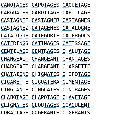
CA
NO
T
A
GE
S
CA
PO
T
A
GE
S
CA
QU
ET
A
G
E
CA
R
G
UA
TE
S
CA
RO
T
TA
GE
CA
R
T
ILA
GE
CA
S
T
A
G
N
E
E
CA
S
T
A
G
N
E
R
CA
S
T
A
G
N
E
S
CA
S
T
A
G
N
E
Z
CAT
A
GE
NES
CAT
ALO
G
N
E
CAT
ALO
G
U
E
CATEG
ORIE
CATE
R
G
OLS
CATE
RIN
G
S
CAT
INA
GE
S
CAT
ISSA
GE
CE
N
T
IL
AG
E
CE
N
T
R
AG
ES
C
H
A
LU
T
A
GE
C
H
A
N
GE
AI
T
C
H
A
N
GE
AN
T
C
H
A
N
T
A
GE
S
C
H
A
R
GE
AI
T
C
H
A
R
GE
AN
T
C
H
A
R
GET
TE
C
H
AT
AI
G
N
E
C
HI
G
N
ATE
S
C
HIPO
TAGE
C
I
GA
R
ET
TE
C
I
G
U
ATE
RA
C
IM
E
N
TAG
E
C
IN
G
L
A
N
TE
C
IN
G
L
ATE
S
C
IN
T
R
AGE
S
C
L
A
BO
T
A
GE
C
L
A
PO
T
A
GE
C
L
A
V
ET
A
G
E
C
LI
G
N
ATE
S
C
LOU
TAGE
S
C
O
AG
UL
E
N
T
C
OB
A
L
T
A
GE
C
O
GE
R
A
N
T
E
C
O
GE
R
A
N
T
S