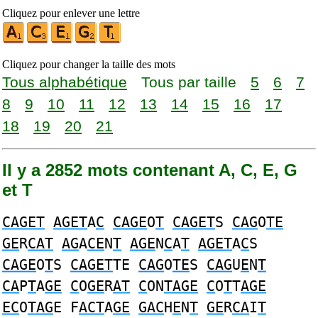
Cliquez pour enlever une lettre
Cliquez pour changer la taille des mots
Tous alphabétique
Tous par taille
5
6
7
8
9
10
11
12
13
14
15
16
17
18
19
20
21
Il y a 2852 mots contenant A, C, E, G
et T
CAGET
AGET
A
C
CAGE
O
T
CAGET
S
CAG
O
TE
GE
R
CAT
AG
A
CE
N
T
AGE
N
C
A
T
AGET
A
C
S
CAGE
O
T
S
CAGET
TE
CAG
O
TE
S
CAG
U
E
N
T
CA
P
T
A
GE
C
O
GE
R
AT
C
ON
TAGE
C
O
T
T
AGE
EC
O
TAG
E F
ACT
A
GE
GAC
H
E
N
T
GE
R
CA
I
T