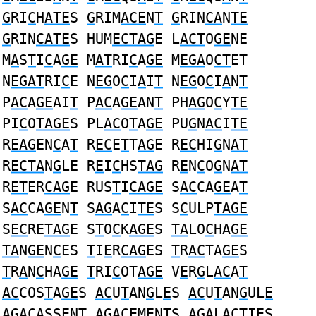
G
RI
C
H
ATE
S
G
RIM
ACE
N
T
G
RIN
CA
N
TE
G
RIN
CATE
S HUM
ECTAG
E L
ACT
O
GE
NE
M
A
S
T
I
C
A
GE
M
AT
RI
C
A
GE
M
EGA
O
CT
ET
N
EGAT
RI
C
E N
EG
O
C
I
A
I
T
N
EG
O
C
I
A
N
T
P
AC
A
GE
AI
T
P
AC
A
GE
AN
T
PH
AG
O
C
Y
TE
PI
C
O
TAGE
S PL
AC
O
T
A
GE
PU
G
N
AC
I
TE
R
EAG
EN
C
A
T
R
EC
E
T
T
AG
E R
EC
HI
G
N
AT
R
ECTA
N
G
LE R
E
I
C
HS
TAG
R
E
N
C
O
G
N
AT
R
ET
ER
CAG
E RUS
T
I
CAGE
S
AC
CA
GE
A
T
S
AC
CA
GE
N
T
S
AG
A
C
I
TE
S S
C
ULP
TAGE
S
EC
RE
TAG
E S
T
O
C
K
AGE
S
TA
LO
C
HA
GE
TA
N
GE
N
C
ES
T
I
E
R
CAG
ES
T
R
AC
TA
GE
S
T
R
A
N
C
HA
GE
T
RI
C
OT
AGE
V
E
R
G
L
AC
A
T
AC
COS
T
A
GE
S
AC
U
T
AN
G
L
E
S
AC
U
T
AN
G
UL
E
AG
A
C
ASS
E
N
T
AG
A
CE
MEN
T
S
AG
ALA
CT
I
E
S