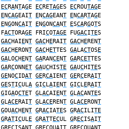
EC
R
A
N
T
A
G
E
EC
RE
TAG
ES
EC
ROU
TAG
E
E
N
CAG
EAI
T
E
N
CAG
EAN
T
E
N
CA
R
T
A
G
E
E
N
G
ON
CA
I
T
E
N
G
ON
CA
N
T
E
S
CA
R
G
O
T
S
F
ACT
ORA
GE
FRI
C
O
TAGE
FU
GAC
I
TE
S
GAC
HAI
E
N
T
GAC
H
E
RAI
T
GAC
H
E
REN
T
GAC
H
E
RON
T
GAC
H
ET
TES
GA
LA
CT
OS
E
GA
LO
C
H
E
N
T
GA
RAN
CE
N
T
GA
R
CET
TES
GA
R
C
ONN
ET
GA
U
C
HIS
TE
GA
U
C
HI
TE
S
GE
NO
C
ID
AT
GE
R
CA
IEN
T
GE
R
C
ER
A
I
T
GE
S
T
I
C
UL
A
G
I
C
L
A
I
E
N
T
G
I
C
L
E
R
A
I
T
G
IG
A
O
CTE
T
G
L
AC
AI
E
N
T
G
L
AC
AN
TE
S
G
L
ACE
RAI
T
G
L
ACE
REN
T
G
L
ACE
RON
T
G
OU
AC
H
E
N
T
G
R
AC
IA
TE
S
G
R
AC
ILI
TE
G
R
AT
I
C
UL
E
G
R
AT
T
EC
UL
G
R
EC
IS
A
I
T
G
R
EC
IS
A
N
T
G
R
EC
QU
A
I
T
G
R
EC
QU
A
N
T