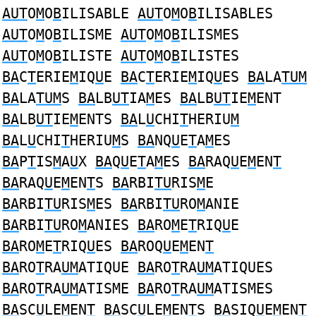
AUT
O
M
O
B
ILISABLE
AUT
O
M
O
B
ILISABLES
AUT
O
M
O
B
ILISME
AUT
O
M
O
B
ILISMES
AUT
O
M
O
B
ILISTE
AUT
O
M
O
B
ILISTES
BA
C
T
ERIE
M
IQ
U
E
BA
C
T
ERIE
M
IQ
U
ES
BA
LA
TUM
BA
LA
TUM
S
BA
LB
UT
IA
M
ES
BA
LB
UT
IE
M
ENT
BA
LB
UT
IE
M
ENTS
BA
L
U
CHI
T
HERIU
M
BA
L
U
CHI
T
HERIU
M
S
BA
NQ
U
E
T
A
M
ES
BA
P
T
IS
M
A
U
X
BA
Q
U
E
T
A
M
ES
BA
RAQ
U
E
M
EN
T
BA
RAQ
U
E
M
EN
T
S
BA
RBI
TU
RIS
M
E
BA
RBI
TU
RIS
M
ES
BA
RBI
TU
RO
M
ANIE
BA
RBI
TU
RO
M
ANIES
BA
RO
M
E
T
RIQ
U
E
BA
RO
M
E
T
RIQ
U
ES
BA
ROQ
U
E
M
EN
T
BA
RO
T
RA
UM
ATIQUE
BA
RO
T
RA
UM
ATIQUES
BA
RO
T
RA
UM
ATISME
BA
RO
T
RA
UM
ATISMES
BA
SC
U
LE
M
EN
T
BA
SC
U
LE
M
EN
T
S
BA
SIQ
U
E
M
EN
T