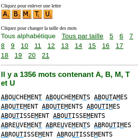
Cliquez pour enlever une lettre
Cliquez pour changer la taille des mots
Tous alphabétique
Tous par taille
5
6
7
8
9
10
11
12
13
14
15
16
17
18
19
20
21
Il y a 1356 mots contenant A, B, M, T
et U
AB
O
U
CHE
M
EN
T
AB
O
U
CHE
M
EN
T
S
AB
O
UT
A
M
ES
AB
O
UT
E
M
ENT
AB
O
UT
E
M
ENTS
AB
O
UT
I
M
ES
AB
O
UT
ISSE
M
ENT
AB
O
UT
ISSE
M
ENTS
AB
RE
U
VE
M
EN
T
AB
RE
U
VE
M
EN
T
S
AB
RO
UT
I
M
ES
AB
RO
UT
ISSE
M
ENT
AB
RO
UT
ISSE
M
ENTS