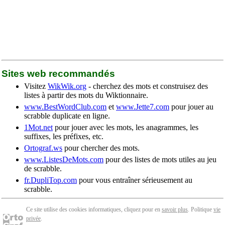
Sites web recommandés
Visitez
WikWik.org
- cherchez des mots et construisez des
listes à partir des mots du Wiktionnaire.
www.BestWordClub.com
et
www.Jette7.com
pour jouer au
scrabble duplicate en ligne.
1Mot.net
pour jouer avec les mots, les anagrammes, les
suffixes, les préfixes, etc.
Ortograf.ws
pour chercher des mots.
www.ListesDeMots.com
pour des listes de mots utiles au jeu
de scrabble.
fr.DupliTop.com
pour vous entraîner sérieusement au
scrabble.
Ce site utilise des cookies informatiques, cliquez pour en
savoir plus
. Politique
vie
privée
.