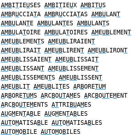
AMB
I
T
IE
U
SES
AMB
I
T
IE
U
X
AMB
I
TU
S
AMB
R
U
CCIA
T
A
AMB
R
U
CCIA
T
AS
AMBU
LAN
T
AMBU
LAN
T
E
AMBU
LAN
T
ES
AMBU
LAN
T
S
AMBU
LA
T
OIRE
AMBU
LA
T
OIRES
AM
E
UB
LEMEN
T
AM
E
UB
LEMEN
T
S
AM
E
UB
LIRAIEN
T
AM
E
UB
LIRAI
T
AM
E
UB
LIREN
T
AM
E
UB
LIRON
T
AM
E
UB
LISSAIEN
T
AM
E
UB
LISSAI
T
AM
E
UB
LISSAN
T
AM
E
UB
LISSEMEN
T
AM
E
UB
LISSEMEN
T
S
AM
E
UB
LISSEN
T
AM
E
UB
LI
T
AM
E
UB
LI
T
ES
A
R
B
ORE
TUM
A
R
B
ORE
TUM
S
A
RC
B
O
UT
A
M
ES
A
RC
B
O
UT
E
M
ENT
A
RC
B
O
UT
E
M
ENTS
AT
TRI
BU
A
M
ES
AU
G
M
EN
T
A
B
LE
AU
G
M
EN
T
A
B
LES
AUT
O
M
ATISA
B
LE
AUT
O
M
ATISA
B
LES
AUT
O
M
O
B
ILE
AUT
O
M
O
B
ILES