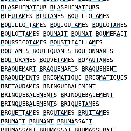
B
L
A
SPHE
M
A
T
E
U
R
B
L
A
SPHE
M
A
T
E
U
RS
B
LE
UTAM
ES
B
L
UTAM
ES
B
O
U
ILLO
TAM
ES
B
O
U
ILLO
T
T
AM
ES
B
O
U
JOU
TAM
ES
B
O
U
LO
TAM
ES
B
O
U
LO
T
T
AM
ES
B
O
UMA
I
T
B
O
UMAT
B
O
UM
ER
A
I
T
B
O
U
RSICO
TAM
ES
B
O
U
S
T
IF
A
ILLA
M
ES
B
O
UTAM
ES
B
O
UT
IQU
AM
ES
B
O
UT
ONN
AM
ES
B
O
UT
UR
AM
ES
B
O
U
VE
TAM
ES
B
OY
AUT
A
M
ES
B
R
A
Q
U
E
M
AR
T
B
R
A
Q
U
E
M
AR
T
S
B
R
A
Q
U
E
M
EN
T
B
R
A
Q
U
E
M
EN
T
S
B
REG
MAT
IQ
U
E
B
REG
MAT
IQ
U
ES
B
RE
TAU
DA
M
ES
B
RING
U
EB
A
LE
M
EN
T
B
RING
U
EB
A
LE
M
EN
T
S
B
RINQ
U
EB
A
LE
M
EN
T
B
RINQ
U
EB
A
LE
M
EN
T
S
B
RIQ
U
E
TAM
ES
B
RO
U
E
T
T
AM
ES
B
RO
UTAM
ES
B
R
U
I
TAM
ES
B
R
UMA
I
T
B
R
UMA
N
T
B
R
UMA
SSAI
T
B
R
UMA
SSAN
T
B
R
UMA
SSA
T
B
R
UMA
SSERAI
T