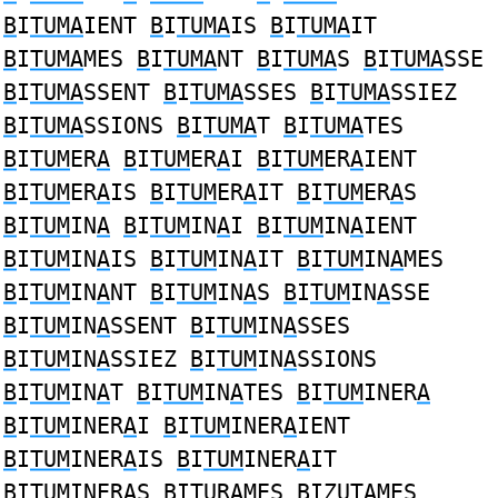
B
I
TUMA
IENT
B
I
TUMA
IS
B
I
TUMA
IT
B
I
TUMA
MES
B
I
TUMA
NT
B
I
TUMA
S
B
I
TUMA
SSE
B
I
TUMA
SSENT
B
I
TUMA
SSES
B
I
TUMA
SSIEZ
B
I
TUMA
SSIONS
B
I
TUMA
T
B
I
TUMA
TES
B
I
TUM
ER
A
B
I
TUM
ER
A
I
B
I
TUM
ER
A
IENT
B
I
TUM
ER
A
IS
B
I
TUM
ER
A
IT
B
I
TUM
ER
A
S
B
I
TUM
IN
A
B
I
TUM
IN
A
I
B
I
TUM
IN
A
IENT
B
I
TUM
IN
A
IS
B
I
TUM
IN
A
IT
B
I
TUM
IN
A
MES
B
I
TUM
IN
A
NT
B
I
TUM
IN
A
S
B
I
TUM
IN
A
SSE
B
I
TUM
IN
A
SSENT
B
I
TUM
IN
A
SSES
B
I
TUM
IN
A
SSIEZ
B
I
TUM
IN
A
SSIONS
B
I
TUM
IN
A
T
B
I
TUM
IN
A
TES
B
I
TUM
INER
A
B
I
TUM
INER
A
I
B
I
TUM
INER
A
IENT
B
I
TUM
INER
A
IS
B
I
TUM
INER
A
IT
B
I
TUM
INER
A
S
B
I
TU
R
AM
ES
B
IZ
UTAM
ES