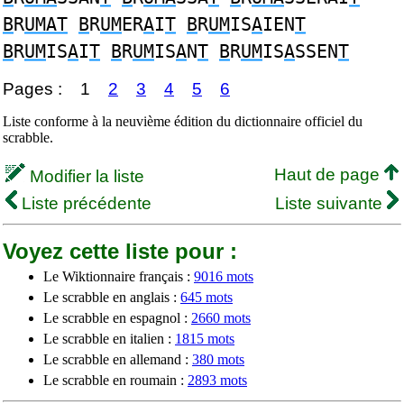
B
R
UMAT
B
R
UM
ER
A
I
T
B
R
UM
IS
A
IEN
T
B
R
UM
IS
A
I
T
B
R
UM
IS
A
N
T
B
R
UM
IS
A
SSEN
T
Pages :
1
2
3
4
5
6
Liste conforme à la neuvième édition du dictionnaire officiel du
scrabble.
Haut de page
Modifier la liste
Liste précédente
Liste suivante
Voyez cette liste pour :
Le Wiktionnaire français :
9016 mots
Le scrabble en anglais :
645 mots
Le scrabble en espagnol :
2660 mots
Le scrabble en italien :
1815 mots
Le scrabble en allemand :
380 mots
Le scrabble en roumain :
2893 mots