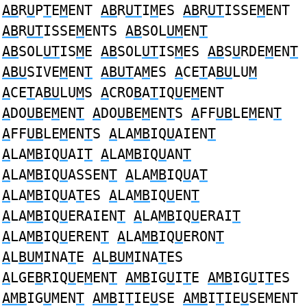
AB
R
U
P
T
E
M
ENT
AB
R
UT
I
M
ES
AB
R
UT
ISSE
M
ENT
AB
R
UT
ISSE
M
ENTS
AB
SOL
UM
EN
T
AB
SOL
UT
IS
M
E
AB
SOL
UT
IS
M
ES
AB
S
U
RDE
M
EN
T
ABU
SIVE
M
EN
T
ABUT
A
M
ES
A
CE
T
A
BU
LU
M
A
CE
T
A
BU
LU
M
S
A
CRO
B
A
T
IQ
U
E
M
ENT
A
DO
UB
E
M
EN
T
A
DO
UB
E
M
EN
T
S
A
FF
UB
LE
M
EN
T
A
FF
UB
LE
M
EN
T
S
A
LA
MB
IQ
U
AIEN
T
A
LA
MB
IQ
U
AI
T
A
LA
MB
IQ
U
AN
T
A
LA
MB
IQ
U
ASSEN
T
A
LA
MB
IQ
U
A
T
A
LA
MB
IQ
U
A
T
ES
A
LA
MB
IQ
U
EN
T
A
LA
MB
IQ
U
ERAIEN
T
A
LA
MB
IQ
U
ERAI
T
A
LA
MB
IQ
U
EREN
T
A
LA
MB
IQ
U
ERON
T
A
L
BUM
INA
T
E
A
L
BUM
INA
T
ES
A
LGE
B
RIQ
U
E
M
EN
T
AMB
IG
U
I
T
E
AMB
IG
U
I
T
ES
AMB
IG
U
MEN
T
AMB
I
T
IE
U
SE
AMB
I
T
IE
U
SEMENT