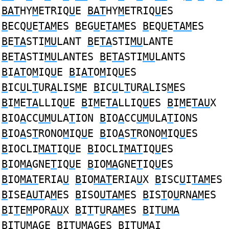
BAT
HY
M
ETRIQ
U
E
BAT
HY
M
ETRIQ
U
ES
B
ECQ
U
E
TAM
ES
B
EG
U
E
TAM
ES
B
EQ
U
E
TAM
ES
B
E
TA
STI
MU
LANT
B
E
TA
STI
MU
LANTE
B
E
TA
STI
MU
LANTES
B
E
TA
STI
MU
LANTS
B
I
AT
O
M
IQ
U
E
B
I
AT
O
M
IQ
U
ES
B
IC
U
L
T
UR
A
LIS
M
E
B
IC
U
L
T
UR
A
LIS
M
ES
B
I
M
E
TA
LLIQ
U
E
B
I
M
E
TA
LLIQ
U
ES
B
I
M
E
TAU
X
B
IO
A
CC
UM
ULA
T
ION
B
IO
A
CC
UM
ULA
T
IONS
B
IO
A
S
T
RONO
M
IQ
U
E
B
IO
A
S
T
RONO
M
IQ
U
ES
B
IOCLI
MAT
IQ
U
E
B
IOCLI
MAT
IQ
U
ES
B
IO
MA
GNE
T
IQ
U
E
B
IO
MA
GNE
T
IQ
U
ES
B
IO
MAT
ERIA
U
B
IO
MAT
ERIA
U
X
B
ISC
U
I
TAM
ES
B
ISE
AUT
A
M
ES
B
ISO
UTAM
ES
B
IS
T
O
U
RN
AM
ES
B
I
T
E
M
POR
AU
X
B
I
T
T
U
R
AM
ES
B
I
TUMA
B
I
TUMA
GE
B
I
TUMA
GES
B
I
TUMA
I